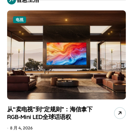
电视
小家电
卖电视”到“定规则”：海信拿下
追觅、石
B-Mini LED全球话语权
已被美国
 4, 2026
7 月 30, 20