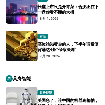
长鑫上市只是开胃菜：合肥正在下
一盘你看不懂的大棋
8 月 4 , 2026
财经
高位站岗黄金的人，下半年请反复
背诵这4条“保命法则”
7 月 28 , 2026
具身智能
具身智能
美国急了：连中国的机器狗都怕，