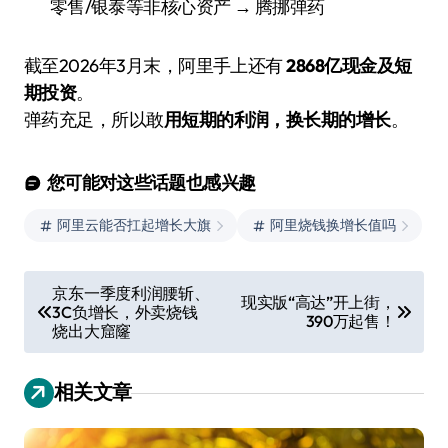
零售/银泰等非核心资产 → 腾挪弹药
截至2026年3月末，阿里手上还有
2868亿现金及短
期投资
。
弹药充足，所以敢
用短期的利润，换长期的增长
。
您可能对这些话题也感兴趣
阿里云能否扛起增长大旗
阿里烧钱换增长值吗
文
京东一季度利润腰斩、
现实版“高达”开上街，
3C负增长，外卖烧钱
章
390万起售！
烧出大窟窿
导
航
相关文章