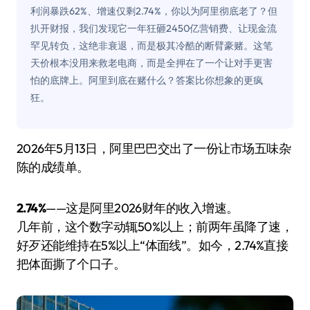
利润暴跌62%、增速仅剩2.74%，你以为阿里彻底老了？但
扒开财报，我们发现它一年狂砸2450亿营销费、让现金流
罕见转负，这绝非衰退，而是极其冷酷的断臂豪赌。这笔
天价根本没用来救老电商，而是全押在了一个让对手更害
怕的底牌上。阿里到底在赌什么？答案比你想象的更疯
狂。
2026年5月13日，阿里巴巴交出了一份让市场五味杂
陈的成绩单。
2.74%
——这是阿里2026财年的收入增速。
几年前，这个数字动辄50%以上；前两年虽降了速，
好歹还能维持在5%以上“体面线”。如今，2.74%直接
把体面撕了个口子。