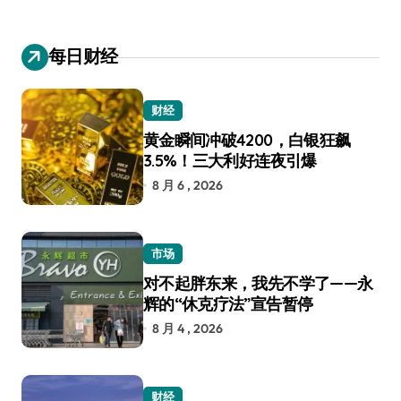
每日财经
财经
黄金瞬间冲破4200，白银狂飙
3.5%！三大利好连夜引爆
8 月 6 , 2026
市场
对不起胖东来，我先不学了——永
辉的“休克疗法”宣告暂停
8 月 4 , 2026
财经