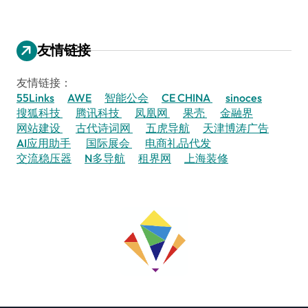
友情链接
友情链接：
55Links
AWE
智能公会
CE CHINA
sinoces
搜狐科技
腾讯科技
凤凰网
果壳
金融界
网站建设
古代诗词网
五虎导航
天津博涛广告
AI应用助手
国际展会
电商礼品代发
交流稳压器
N多导航
租界网
上海装修