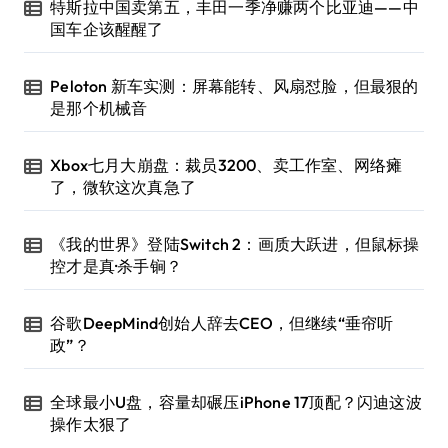
特斯拉中国卖第五，丰田一季净赚两个比亚迪——中
国车企该醒醒了
Peloton 新车实测：屏幕能转、风扇怼脸，但最狠的
是那个机械音
Xbox七月大崩盘：裁员3200、卖工作室、网络瘫
了，微软这次真急了
《我的世界》登陆Switch 2：画质大跃进，但鼠标操
控才是真·杀手锏？
谷歌DeepMind创始人辞去CEO，但继续“垂帘听
政”？
全球最小U盘，容量却碾压iPhone 17顶配？闪迪这波
操作太狠了