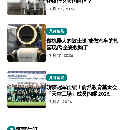
还谈什么大国自信？
7 月 30 , 2026
具身智能
做机器人的波士顿 被做汽车的韩
国现代 全资收购了
7 月 17 , 2026
具身智能
斩获冠军佳绩！俞浩教育基金会
「天空工场」成员闪耀 2026
RoboCup 机器人世界杯
7 月 6 , 2026
智慧生活