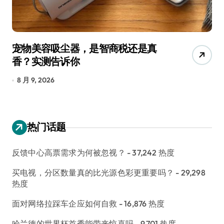
宠物美容吸尘器，是智商税还是真
三
香？实测告诉你
低
8 月 9, 2026
8
热门话题
反馈中心高票需求为何被忽视？
- 37,242 热度
买电视，分区数量真的比光源色彩更重要吗？
- 29,298
热度
面对网络拉踩车企应如何自救
- 16,876 热度
哈兰德的世界杯首秀能带来惊喜吗
- 9,701 热度