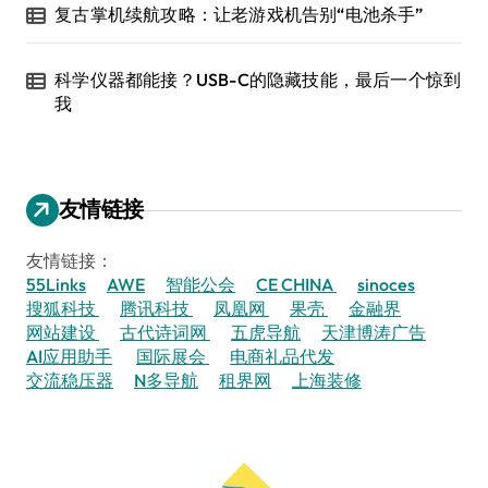
复古掌机续航攻略：让老游戏机告别“电池杀手”
科学仪器都能接？USB-C的隐藏技能，最后一个惊到
我
友情链接
友情链接：
55Links
AWE
智能公会
CE CHINA
sinoces
搜狐科技
腾讯科技
凤凰网
果壳
金融界
网站建设
古代诗词网
五虎导航
天津博涛广告
AI应用助手
国际展会
电商礼品代发
交流稳压器
N多导航
租界网
上海装修