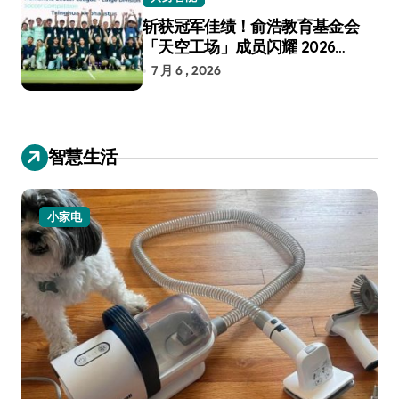
斩获冠军佳绩！俞浩教育基金会
「天空工场」成员闪耀 2026
RoboCup 机器人世界杯
7 月 6 , 2026
智慧生活
小家电