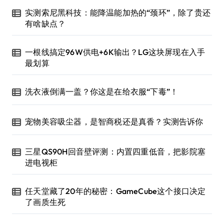
实测索尼黑科技：能降温能加热的“颈环”，除了贵还
有啥缺点？
一根线搞定96W供电+6K输出？LG这块屏现在入手
最划算
洗衣液倒满一盖？你这是在给衣服“下毒”！
宠物美容吸尘器，是智商税还是真香？实测告诉你
三星QS90H回音壁评测：内置四重低音，把影院塞
进电视柜
任天堂藏了20年的秘密：GameCube这个接口决定
了画质生死