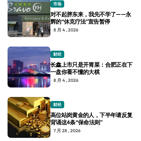
市场
对不起胖东来，我先不学了——永
辉的“休克疗法”宣告暂停
8 月 4 , 2026
财经
长鑫上市只是开胃菜：合肥正在下
一盘你看不懂的大棋
8 月 4 , 2026
财经
高位站岗黄金的人，下半年请反复
背诵这4条“保命法则”
7 月 28 , 2026