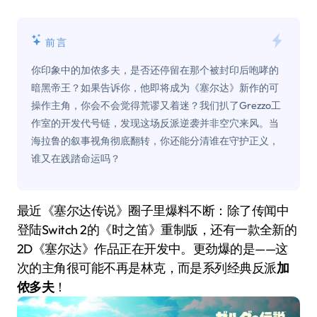
前言
你印象中的加侬多夫，是否还停留在那个被封印后咆哮的
暗黑帝王？如果告诉你，他即将成为《塞尔达》新作的可
操作主角，你会不会觉得荒谬又着迷？我们扒了Grezzo工
作室的开发代号链，发现这场反派逆袭并非空穴来风。当
海拉鲁的叙事视角彻底翻转，你还能分清谁在守护正义，
谁又在践踏命运吗？
最近《塞尔达传说》圈子里爆料不断：除了传闻中
登陆Switch 2的《时之笛》重制版，还有一款全新的
2D《塞尔达》作品正在开发中。更劲爆的是——这
次的主角很可能不再是林克，而是系列经典反派
加
侬多夫
！