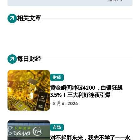
导
航
相关文章
每日财经
财经
黄金瞬间冲破4200，白银狂飙
3.5%！三大利好连夜引爆
8 月 6 , 2026
市场
对不起胖东来，我先不学了——永