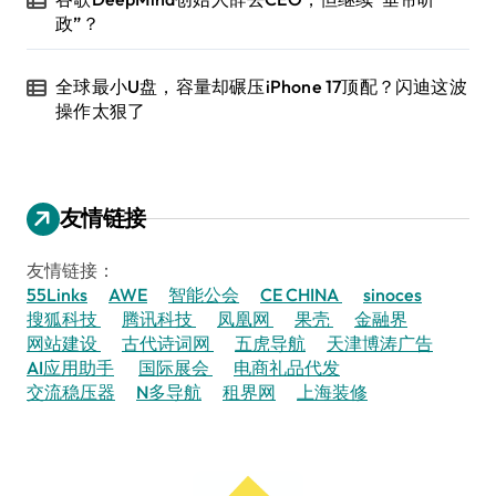
政”？
全球最小U盘，容量却碾压iPhone 17顶配？闪迪这波
操作太狠了
友情链接
友情链接：
55Links
AWE
智能公会
CE CHINA
sinoces
搜狐科技
腾讯科技
凤凰网
果壳
金融界
网站建设
古代诗词网
五虎导航
天津博涛广告
AI应用助手
国际展会
电商礼品代发
交流稳压器
N多导航
租界网
上海装修