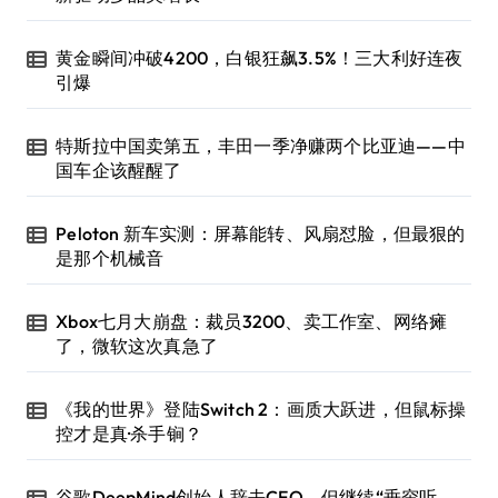
黄金瞬间冲破4200，白银狂飙3.5%！三大利好连夜
引爆
特斯拉中国卖第五，丰田一季净赚两个比亚迪——中
国车企该醒醒了
Peloton 新车实测：屏幕能转、风扇怼脸，但最狠的
是那个机械音
Xbox七月大崩盘：裁员3200、卖工作室、网络瘫
了，微软这次真急了
《我的世界》登陆Switch 2：画质大跃进，但鼠标操
控才是真·杀手锏？
谷歌DeepMind创始人辞去CEO，但继续“垂帘听