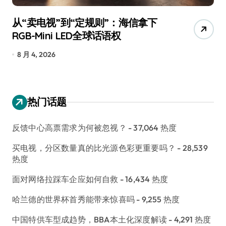
从“卖电视”到“定规则”：海信拿下
追
RGB-Mini LED全球话语权
已
8 月 4, 2026
7
热门话题
反馈中心高票需求为何被忽视？
- 37,064 热度
买电视，分区数量真的比光源色彩更重要吗？
- 28,539
热度
面对网络拉踩车企应如何自救
- 16,434 热度
哈兰德的世界杯首秀能带来惊喜吗
- 9,255 热度
中国特供车型成趋势，BBA本土化深度解读
- 4,291 热度