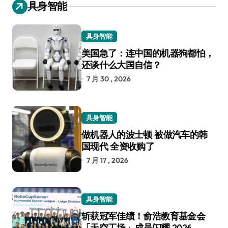
具身智能
具身智能
美国急了：连中国的机器狗都怕，
还谈什么大国自信？
7 月 30 , 2026
具身智能
做机器人的波士顿 被做汽车的韩
国现代 全资收购了
7 月 17 , 2026
具身智能
斩获冠军佳绩！俞浩教育基金会
「天空工场」成员闪耀 2026