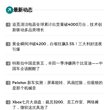
最新动态
追觅清洁电器全球累计出货量破4000万台，技术创
新驱动多品类增长
黄金瞬间冲破4200，白银狂飙3.5%！三大利好连夜
引爆
特斯拉中国卖第五，丰田一季净赚两个比亚迪——中
国车企该醒醒了
Peloton 新车实测：屏幕能转、风扇怼脸，但最狠的
是那个机械音
Xbox七月大崩盘：裁员3200、卖工作室、网络瘫
了，微软这次真急了