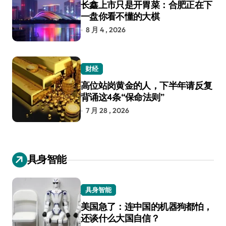
长鑫上市只是开胃菜：合肥正在下
一盘你看不懂的大棋
8 月 4 , 2026
财经
高位站岗黄金的人，下半年请反复
背诵这4条“保命法则”
7 月 28 , 2026
具身智能
具身智能
美国急了：连中国的机器狗都怕，
还谈什么大国自信？