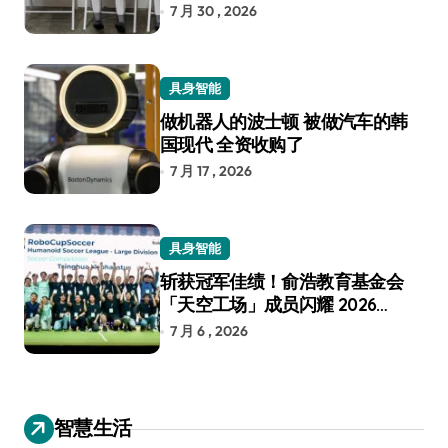
7 月 30 , 2026
具身智能
做机器人的波士顿 被做汽车的韩
国现代 全资收购了
7 月 17 , 2026
具身智能
斩获冠军佳绩！俞浩教育基金会
「天空工场」成员闪耀 2026
RoboCup 机器人世界杯
7 月 6 , 2026
智慧生活