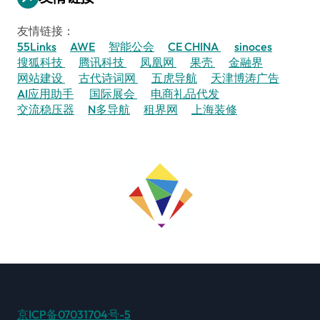
友情链接：
55Links
AWE
智能公会
CE CHINA
sinoces
搜狐科技
腾讯科技
凤凰网
果壳
金融界
网站建设
古代诗词网
五虎导航
天津博涛广告
AI应用助手
国际展会
电商礼品代发
交流稳压器
N多导航
租界网
上海装修
京ICP备07031704号-5