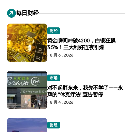
每日财经
财经
黄金瞬间冲破4200，白银狂飙
3.5%！三大利好连夜引爆
8 月 6 , 2026
市场
对不起胖东来，我先不学了——永
辉的“休克疗法”宣告暂停
8 月 4 , 2026
财经