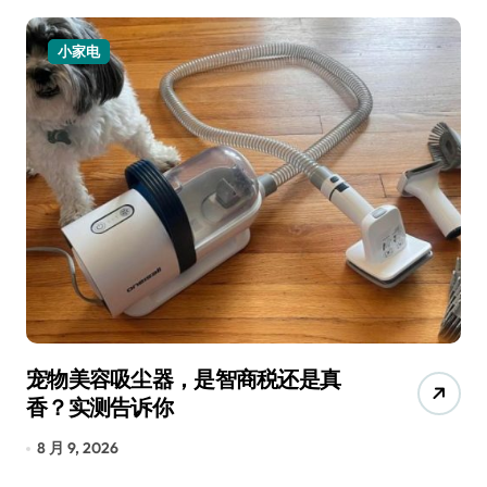
小家电
宠物美容吸尘器，是智商税还是真
三
香？实测告诉你
低
8 月 9, 2026
8