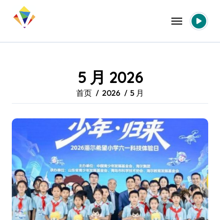
跳
转
到
内
容
5 月 2026
首页
2026
5 月