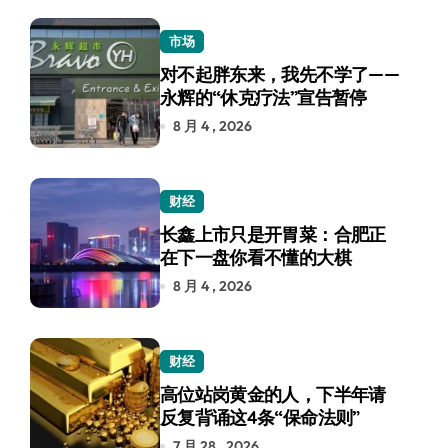
市场
对不起胖东来，我先不学了——
永辉的“休克疗法”宣告暂停
8 月 4 , 2026
财经
长鑫上市只是开胃菜：合肥正
在下一盘你看不懂的大棋
8 月 4 , 2026
财经
高位站岗黄金的人，下半年请
反复背诵这4条“保命法则”
7 月 28 , 2026