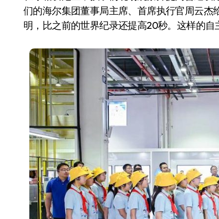
们的海尔集团董事局主席、首席执行官周云杰
明，比之前的世界纪录还提高20秒。这样的自
追觅、石头科技注意：你
们的扫地机已被美国认定
为“战略武器”
7 月 30, 2026