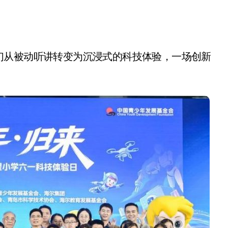
开箱”，一边探测射线一边光伏发电
准版逼近4800
盘你看不懂的大棋
们从被动听讲转变为沉浸式的科技体验，一场创新
就做错了
。
GBA SP，情怀拉满
盘党也能“以盘换数”了？
避坑+种草
边”续命了？