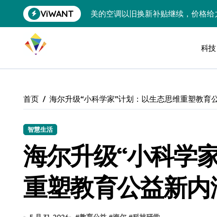
跳
ViWANT
美的空调以旧换新补贴继续，价格给
转
到
追觅清洁电器全球累计出货量破400
内
容
科技
黄金瞬间冲破4200，白银狂飙3.5
特斯拉中国卖第五，丰田一季净赚两
Peloton 新车实测：屏幕能转、
首页
海尔升级“小科学家”计划：以生态思维重塑教育
Xbox七月大崩盘：裁员3200、
《我的世界》登陆Switch 2：画质
智慧生活
海尔升级“小科学
谷歌DeepMind创始人辞去CEO，但
全球最小U盘，容量却碾压iPhone 
重塑教育公益新内
400层堆叠、性能翻倍 三星把最新存
召回X9、合作大众遇冷、高端梦碎：