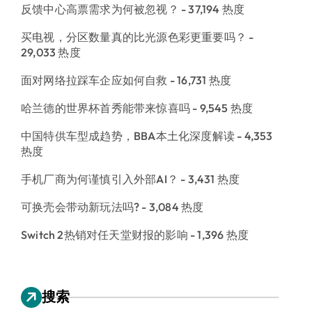
反馈中心高票需求为何被忽视？
- 37,194 热度
买电视，分区数量真的比光源色彩更重要吗？
-
29,033 热度
面对网络拉踩车企应如何自救
- 16,731 热度
哈兰德的世界杯首秀能带来惊喜吗
- 9,545 热度
中国特供车型成趋势，BBA本土化深度解读
- 4,353
热度
手机厂商为何谨慎引入外部AI？
- 3,431 热度
可换壳会带动新玩法吗?
- 3,084 热度
Switch 2热销对任天堂财报的影响
- 1,396 热度
搜索