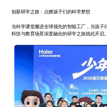
国际首次！中国钙钛矿探测器太空“
创新研学之旅：点燃孩子们的科学梦想
小米涨价！K90跳上3099，小米17标
长鑫上市只是开胃菜：合肥正在下一
当科学课堂搬进全球领先的智能工厂，当孩子
耳机低音像白开水？90%的人第一步
科技与教育场景深度融合的研学之旅就此开启
复古玩家狂喜：Anbernic第三次复刻
Xbox 360 游戏终于要登 PC，光
AirTag 新版到底香不香？一篇帮你
净利润暴跌7.7%，苏泊尔开始靠“擦