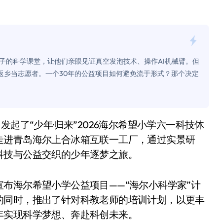
面儿——试驾雷克萨斯ES 500e
200亿的债
是不送主机，你领不领？
子的科学课堂，让他们亲眼见证真空发泡技术、操作AI机械臂。但
！老司机教你3招真·快充
返乡当志愿者。一个30年的公益项目如何避免流于形式？那个决定
主怒了：车内不是广告屏！
错真的会后悔吗？
TFS的终极对决
走进青岛海尔上合冰箱互联一工厂，通过实景研
冰箱，你中招了吗？
科技与公益交织的少年逐梦之旅。
测，值不值得冲？
布海尔希望小学公益项目——“海尔小科学家”计
Mini LED全球话语权
的同时，推出了针对科教老师的培训计划，以更丰
“休克疗法”宣告暂停
年实现科学梦想、奔赴科创未来。