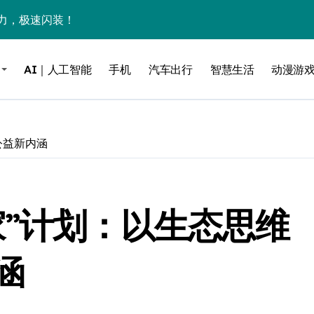
力，极速闪装！
0万台，技术创新驱动多品类增长
AI｜人工智能
手机
汽车出行
智慧生活
动漫游
%！三大利好连夜引爆
个比亚迪——中国车企该醒醒了
风扇怼脸，但最狠的是那个机械音
公益新内涵
卖工作室、网络瘫了，微软这次真急了
大跃进，但鼠标操控才是真·杀手锏？
家”计划：以生态思维
继续“垂帘听政”？
17顶配？闪迪这波操作太狠了
涵
储技术给了AI
小鹏的“多事之夏”