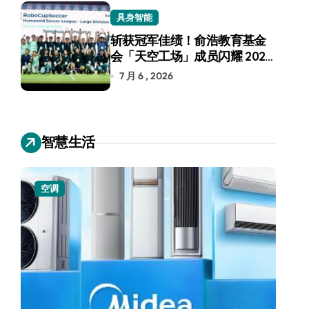
具身智能
斩获冠军佳绩！俞浩教育基金
会「天空工场」成员闪耀 2026
RoboCup 机器人世界杯
7 月 6 , 2026
智慧生活
空调
小