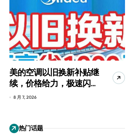
美的空调以旧换新补贴继
追
续，价格给力，极速闪
货
装！
创
8 月 7, 2026
8 月 
热门话题