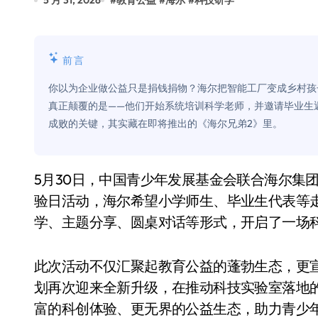
5 月 31, 2026
#
教育公益
#
海尔
#
科技研学
比Model 3便宜？不，比Model 3有
550亿美金！沙特把EA买了，但背了
前言
Xbox 25岁生日送壁纸送徽章，就
你以为企业做公益只是捐钱捐物？海尔把智能工厂变成乡村孩
别再用汽车USB给MacBook充电了
真正颠覆的是——他们开始系统培训科学老师，并邀请毕业生
成败的关键，其实藏在即将推出的《海尔兄弟2》里。
花钱买宝马，启动先看蜘蛛侠？”车
Windows 11家庭版和专业版，选
5月30日，中国青少年发展基金会联合海尔集团发起了“少年·归来”2026海尔希望小学六一科技体
你的U盘格式对了吗？详解exFAT和N
验日活动，海尔希望小学师生、毕业生代表等
维修店最怕的“作死”操作：把手机塞
学、主题分享、圆桌对话等形式，开启了一场
轻到忽略不计 大疆Mini 2S内录实
此次活动不仅汇聚起教育公益的蓬勃生态，更宣
从“卖电视”到“定规则”：海信拿下RGB-
划再次迎来全新升级，在推动科技实验室落地
对不起胖东来，我先不学了——永辉的
富的科创体验、更无界的公益生态，助力青少