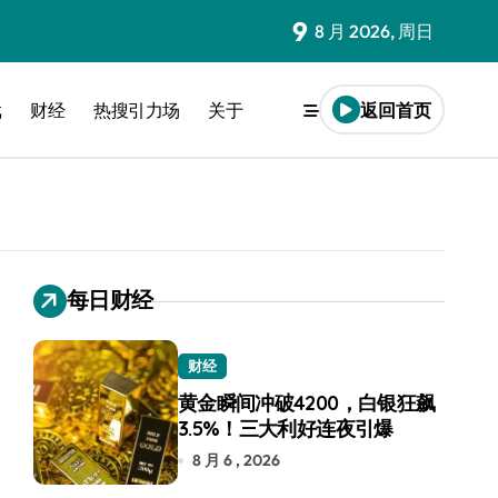
9
8 月 2026, 周日
戏
财经
热搜引力场
关于
返回首页
每日财经
财经
黄金瞬间冲破4200，白银狂飙
3.5%！三大利好连夜引爆
8 月 6 , 2026