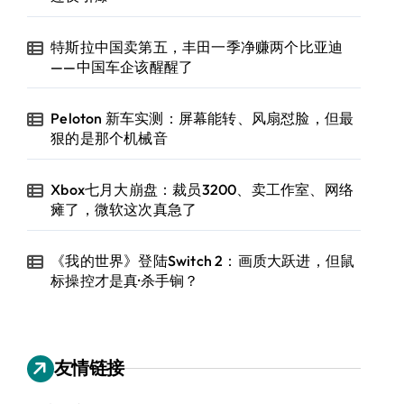
特斯拉中国卖第五，丰田一季净赚两个比亚迪
——中国车企该醒醒了
Peloton 新车实测：屏幕能转、风扇怼脸，但最
狠的是那个机械音
Xbox七月大崩盘：裁员3200、卖工作室、网络
瘫了，微软这次真急了
《我的世界》登陆Switch 2：画质大跃进，但鼠
标操控才是真·杀手锏？
友情链接