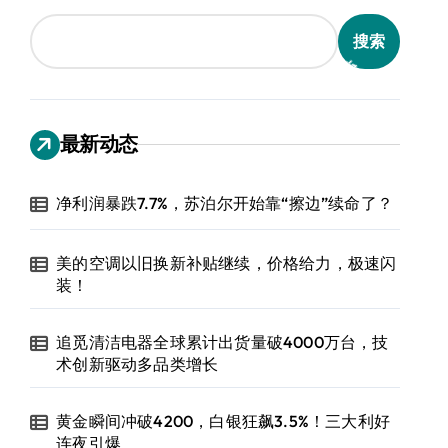
搜索
最新动态
净利润暴跌7.7%，苏泊尔开始靠“擦边”续命了？
美的空调以旧换新补贴继续，价格给力，极速闪
装！
追觅清洁电器全球累计出货量破4000万台，技
术创新驱动多品类增长
黄金瞬间冲破4200，白银狂飙3.5%！三大利好
连夜引爆