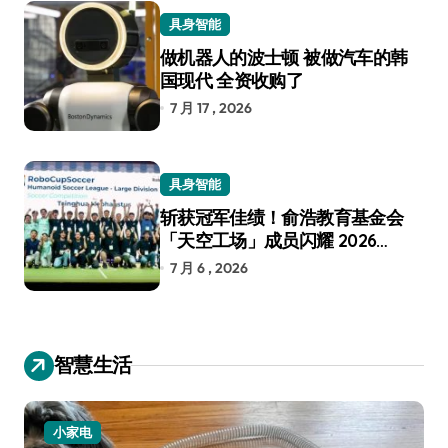
具身智能
做机器人的波士顿 被做汽车的韩
国现代 全资收购了
7 月 17 , 2026
具身智能
斩获冠军佳绩！俞浩教育基金会
「天空工场」成员闪耀 2026
RoboCup 机器人世界杯
7 月 6 , 2026
智慧生活
小家电