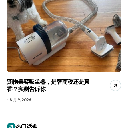
宠物美容吸尘器，是智商税还是真
三
香？实测告诉你
低
8 月 9, 2026
8
热门话题