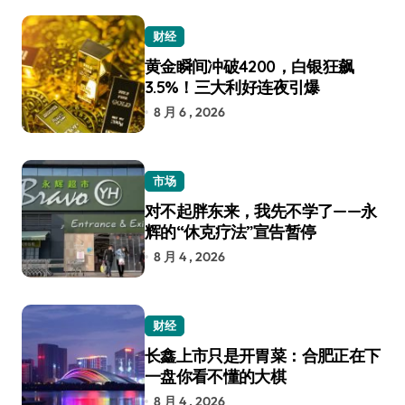
财经
黄金瞬间冲破4200，白银狂飙
3.5%！三大利好连夜引爆
8 月 6 , 2026
市场
对不起胖东来，我先不学了——永
辉的“休克疗法”宣告暂停
8 月 4 , 2026
财经
长鑫上市只是开胃菜：合肥正在下
一盘你看不懂的大棋
8 月 4 , 2026