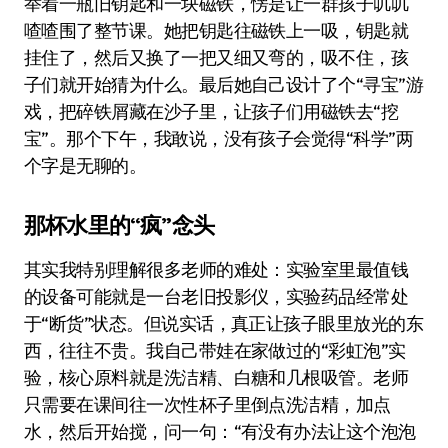
举着一瓶旧钥匙和一块磁铁，愣是让一群孩子叽叽
喳喳围了整节课。她把钥匙往磁铁上一吸，钥匙就
挂住了，然后又换了一把又细又弯的，吸不住，孩
子们就开始猜为什么。最后她自己设计了个“寻宝”游
戏，把碎铁屑藏在沙子里，让孩子们用磁铁去“挖
宝”。那个下午，我敢说，没有孩子会觉得“科学”两
个字是无聊的。
那杯水里的“疯”念头
其实我特别理解很多老师的难处：实验室里最值钱
的设备可能就是一台老旧投影仪，实验药品经常处
于“断货”状态。但说实话，真正让孩子眼里放光的东
西，往往不贵。我自己带娃在家做过的“彩虹泡”实
验，核心原料就是洗洁精、白糖和几根吸管。老师
只需要在课间往一次性杯子里倒点洗洁精，加点
水，然后开始搅，问一句：“有没有办法让这个泡泡