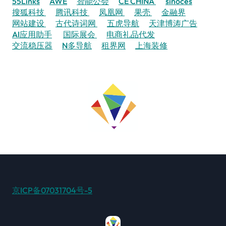
55Links
AWE
智能公会
CE CHINA
sinoces
搜狐科技
腾讯科技
凤凰网
果壳
金融界
网站建设
古代诗词网
五虎导航
天津博涛广告
AI应用助手
国际展会
电商礼品代发
交流稳压器
N多导航
租界网
上海装修
京ICP备07031704号-5