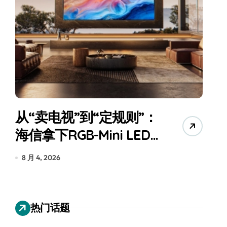
从“卖电视”到“定规则”：
海信拿下RGB-Mini LED
全球话语权
为
8 月 4, 2026
7
热门话题