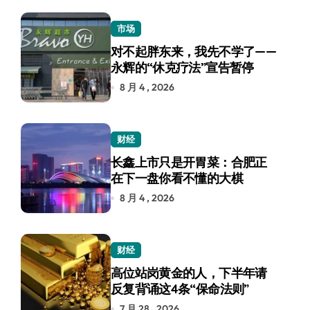
市场
对不起胖东来，我先不学了——
永辉的“休克疗法”宣告暂停
8 月 4 , 2026
财经
长鑫上市只是开胃菜：合肥正
在下一盘你看不懂的大棋
8 月 4 , 2026
财经
高位站岗黄金的人，下半年请
反复背诵这4条“保命法则”
7 月 28 , 2026