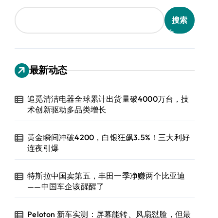
搜索
最新动态
追觅清洁电器全球累计出货量破4000万台，技
术创新驱动多品类增长
黄金瞬间冲破4200，白银狂飙3.5%！三大利好
连夜引爆
特斯拉中国卖第五，丰田一季净赚两个比亚迪
——中国车企该醒醒了
Peloton 新车实测：屏幕能转、风扇怼脸，但最