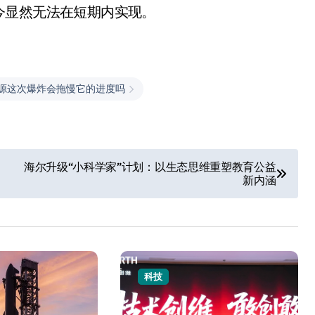
今显然无法在短期内实现。
源这次爆炸会拖慢它的进度吗
追觅清洁电器全球累计出
海尔升级“小科学家”计划：以生态思维重塑教育公益
新内涵
货量破4000万台，技术
创新驱动多品类增长
8 月 6, 2026
科技