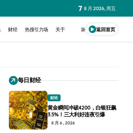
7
8 月 2026, 周五
戏
财经
热搜引力场
关于
返回首页
每日财经
财经
黄金瞬间冲破4200，白银狂飙
3.5%！三大利好连夜引爆
8 月 6 , 2026