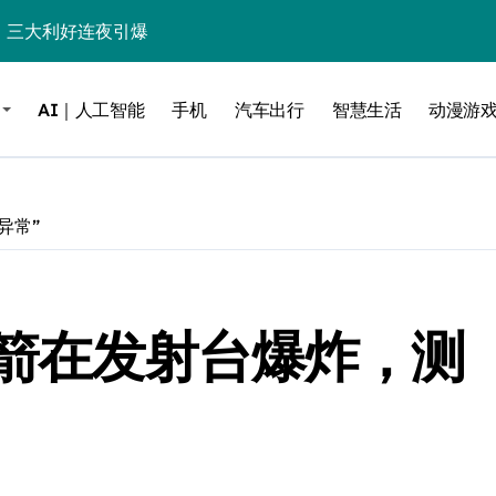
%！三大利好连夜引爆
个比亚迪——中国车企该醒醒了
AI｜人工智能
手机
汽车出行
智慧生活
动漫游
风扇怼脸，但最狠的是那个机械音
卖工作室、网络瘫了，微软这次真急了
大跃进，但鼠标操控才是真·杀手锏？
异常”
继续“垂帘听政”？
17顶配？闪迪这波操作太狠了
箭在发射台爆炸，测
储技术给了AI
小鹏的“多事之夏”
面儿——试驾雷克萨斯ES 500e
200亿的债