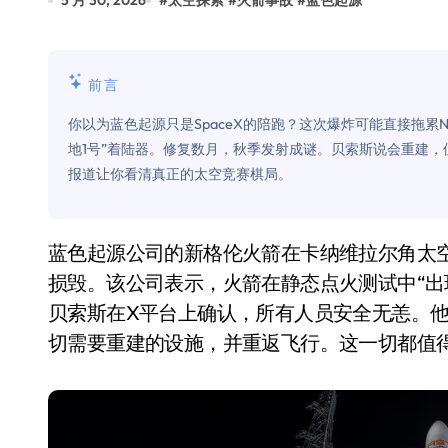
5 月 30, 2026
#
太空探索
#
火箭事故
#
蓝色起源
Xbox 25岁生日送壁纸送徽章，就
别再用汽车USB给MacBook充电了
前言
花钱买宝马，启动先看蜘蛛侠？”车
你以为蓝色起源只是SpaceX的陪跑？这次爆炸可能直接拖累
Windows 11家庭版和专业版，选
地1号”着陆器。修复数月，秋季发射成谜。贝索斯说会重建，
报道让你看清真正的太空竞赛棋局。
你的U盘格式对了吗？详解exFAT和N
维修店最怕的“作死”操作：把手机塞
蓝色起源公司的新格伦火箭在卡纳维拉尔角太空军基地进行地面测试时发生爆炸，发射台被严重
轻到忽略不计 大疆Mini 2S内录实
损毁。该公司表示，火箭在静态点火测试中“出
从“卖电视”到“定规则”：海信拿下RGB-
贝索斯在X平台上确认，所有人员安全无恙。他
对不起胖东来，我先不学了——永辉的
切需要重建的设施，并重返飞行。这一切都值得
国际首次！中国钙钛矿探测器太空“
小米涨价！K90跳上3099，小米17标