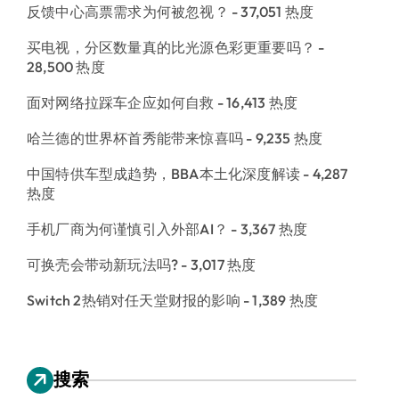
反馈中心高票需求为何被忽视？
- 37,051 热度
买电视，分区数量真的比光源色彩更重要吗？
-
28,500 热度
面对网络拉踩车企应如何自救
- 16,413 热度
哈兰德的世界杯首秀能带来惊喜吗
- 9,235 热度
中国特供车型成趋势，BBA本土化深度解读
- 4,287
热度
手机厂商为何谨慎引入外部AI？
- 3,367 热度
可换壳会带动新玩法吗?
- 3,017 热度
Switch 2热销对任天堂财报的影响
- 1,389 热度
搜索