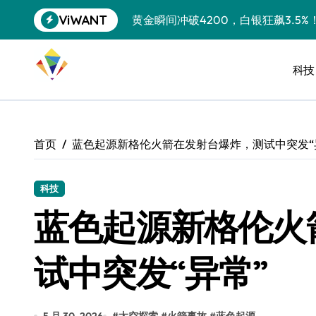
跳
ViWANT
黄金瞬间冲破4200，白银狂飙3.5
转
到
特斯拉中国卖第五，丰田一季净赚两
内
容
科技
Peloton 新车实测：屏幕能转、
Xbox七月大崩盘：裁员3200、
《我的世界》登陆Switch 2：画质
首页
蓝色起源新格伦火箭在发射台爆炸，测试中突发“
谷歌DeepMind创始人辞去CEO，但
全球最小U盘，容量却碾压iPhone 
科技
蓝色起源新格伦火
400层堆叠、性能翻倍 三星把最新存
召回X9、合作大众遇冷、高端梦碎：
试中突发“异常”
比Model 3便宜？不，比Model 3有
550亿美金！沙特把EA买了，但背了