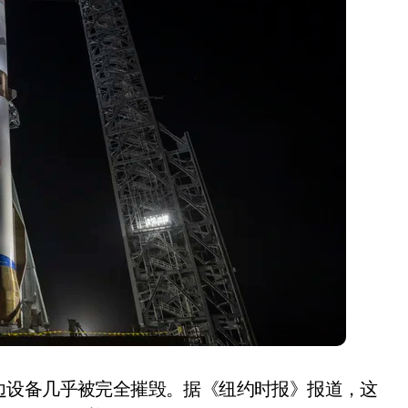
盘你看不懂的大棋
就做错了
GBA SP，情怀拉满
盘党也能“以盘换数”了？
避坑+种草
Bose却学不会？一文讲透
保姆级教程，有手就会！
0万台，技术创新驱动多品类增长
边设备几乎被完全摧毁。据《纽约时报》报道，这