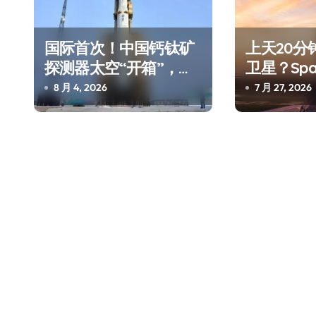
国际首次！中国钙钛矿
上天20分
探测器太空“开箱”，一
卫星？Sp
边探测射线一边光伏发
测试，不
8 月 4, 2026
7 月 27, 2026
电