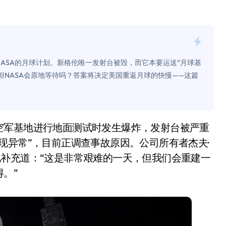
是不送主机，你领不领？
！老司机教你3招真·快充
主怒了：车内不是广告屏！
NASA的月球计划。新格伦唯一发射台被毁，而它本要运送“月球基
错真的会后悔吗？
但NASA会原地等待吗？答案将决定美国重返月球的快慢——这篇
TFS的终极对决
冰箱，你中招了吗？
测，值不值得冲？
现异常”，目前正调查事故原因。公司所有者杰夫·
Mini LED全球话语权
补充道：“这是非常艰难的一天，但我们会重建一
“休克疗法”宣告暂停
。”
开箱”，一边探测射线一边光伏发电
准版逼近4800