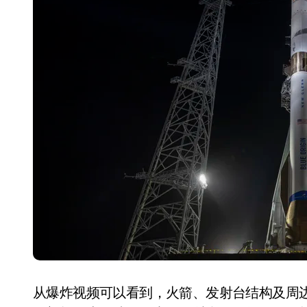
长鑫上市只是开胃菜：合肥正在下一
耳机低音像白开水？90%的人第一步
复古玩家狂喜：Anbernic第三次复刻
Xbox 360 游戏终于要登 PC，光
AirTag 新版到底香不香？一篇帮你
苹果三星偷偷在用的“无感切换”，索尼
Apple Watch 表盘还能这么玩？
追觅清洁电器全球累计出货量破400
从爆炸视频可以看到，火箭、发射台结构及周