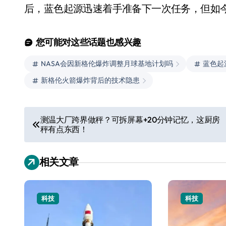
后，蓝色起源迅速着手准备下一次任务，但如
您可能对这些话题也感兴趣
NASA会因新格伦爆炸调整月球基地计划吗
蓝色起
新格伦火箭爆炸背后的技术隐患
文
从电视一哥到声学霸主，
测温大厂跨界做秤？可拆屏幕+20分钟记忆，这厨房
秤有点东西！
TCL用一套‘完整体系’砸
章
开了回音壁的顶级牌桌
导
7 月 27, 2026
相关文章
航
科技
科技