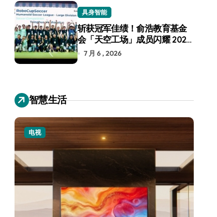
具身智能
斩获冠军佳绩！俞浩教育基金
会「天空工场」成员闪耀 2026
RoboCup 机器人世界杯
7 月 6 , 2026
智慧生活
电视