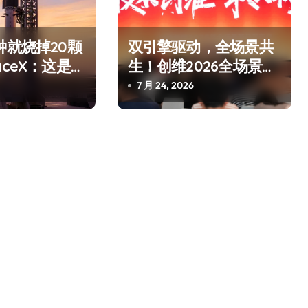
钟就烧掉20颗
双引擎驱动，全场景共
aceX：这是
生！创维2026全场景新
是事故
品发布会圆满举行
7 月 24, 2026