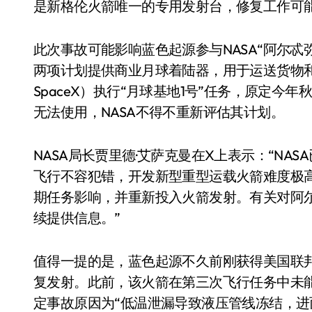
是新格伦火箭唯一的专用发射台，修复工作可
此次事故可能影响蓝色起源参与NASA“阿尔忒
两项计划提供商业月球着陆器，用于运送货物和
SpaceX）执行“月球基地1号”任务，原定
无法使用，NASA不得不重新评估其计划。
NASA局长贾里德·艾萨克曼在X上表示：“NA
飞行不容犯错，开发新型重型运载火箭难度极
电视
期任务影响，并重新投入火箭发射。有关对阿
续提供信息。”
值得一提的是，蓝色起源不久前刚获得美国联邦
复发射。此前，该火箭在第三次飞行任务中未能
定事故原因为“低温泄漏导致液压管线冻结，进