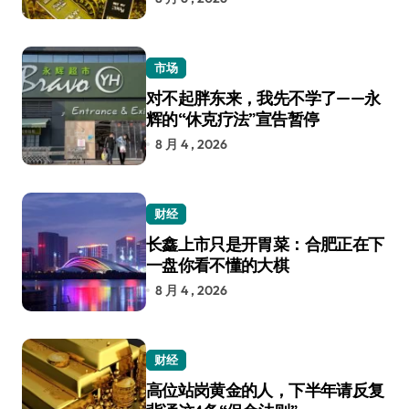
市场
对不起胖东来，我先不学了——永
辉的“休克疗法”宣告暂停
8 月 4 , 2026
财经
长鑫上市只是开胃菜：合肥正在下
一盘你看不懂的大棋
8 月 4 , 2026
财经
高位站岗黄金的人，下半年请反复