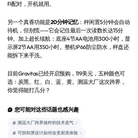
Fi配对，开机就用。
另一个真香功能是
20分钟记忆
：秤闲置5分钟会自动
待机，但别慌——它会记住最后一次读数长达15分
钟。加上超长续航：底座4节AA电池用300小时，显
示屏2节AA用350小时。整机IP66防尘防水，秤盘还
能拆下来手洗。
目前Gravitas已经开启预购，119美元，五种颜色可
选：炭黑、红、白、蓝、黄。测温大厂这次跨界，
你觉得能打几分？
您可能对这些话题也感兴趣
测温大厂跨界做秤的技术底气
可拆卸屏设计如何改变厨房体验