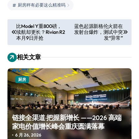
厨房秤有必要这么精准吗
文
比Model Y重800磅，
蓝色起源新格伦火箭在
续航却更长？Rivian R2
发射台爆炸，测试中突
章
本月9日开抢
发“异常”
导
航
相关文章
厨房
链接全渠道·把握新增长 ——2026 高端
家电价值增长峰会重庆圆满落幕
6 月 26, 2026