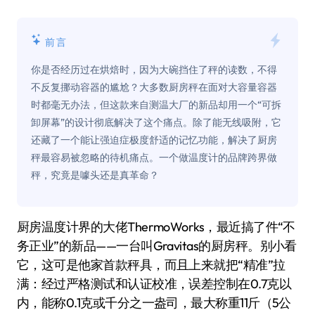
前言
你是否经历过在烘焙时，因为大碗挡住了秤的读数，不得
不反复挪动容器的尴尬？大多数厨房秤在面对大容量容器
时都毫无办法，但这款来自测温大厂的新品却用一个“可拆
卸屏幕”的设计彻底解决了这个痛点。除了能无线吸附，它
还藏了一个能让强迫症极度舒适的记忆功能，解决了厨房
秤最容易被忽略的待机痛点。一个做温度计的品牌跨界做
秤，究竟是噱头还是真革命？
厨房温度计界的大佬ThermoWorks，最近搞了件“不
务正业”的新品——一台叫Gravitas的厨房秤。别小看
它，这可是他家首款秤具，而且上来就把“精准”拉
满：经过严格测试和认证校准，误差控制在0.7克以
内，能称0.1克或千分之一盎司，最大称重11斤（5公