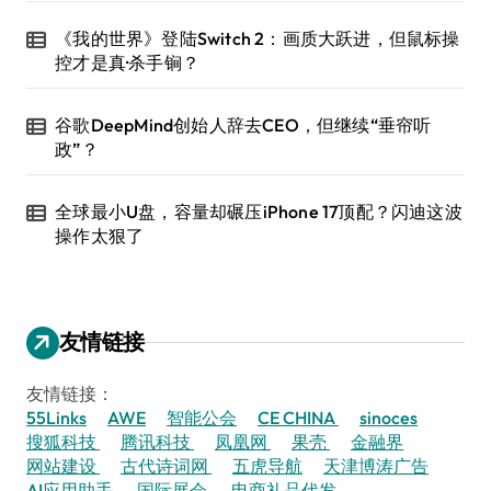
《我的世界》登陆Switch 2：画质大跃进，但鼠标操
控才是真·杀手锏？
谷歌DeepMind创始人辞去CEO，但继续“垂帘听
政”？
全球最小U盘，容量却碾压iPhone 17顶配？闪迪这波
操作太狠了
友情链接
友情链接：
55Links
AWE
智能公会
CE CHINA
sinoces
搜狐科技
腾讯科技
凤凰网
果壳
金融界
网站建设
古代诗词网
五虎导航
天津博涛广告
AI应用助手
国际展会
电商礼品代发