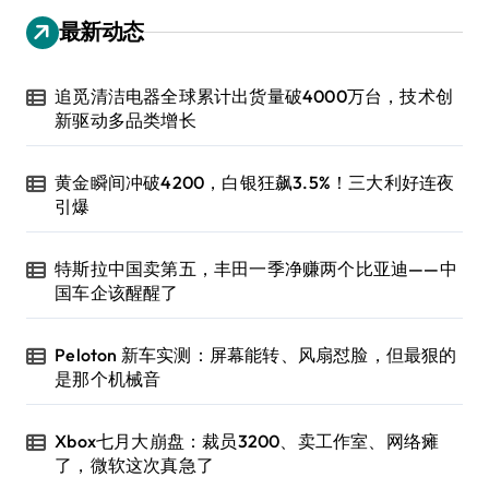
最新动态
追觅清洁电器全球累计出货量破4000万台，技术创
新驱动多品类增长
黄金瞬间冲破4200，白银狂飙3.5%！三大利好连夜
引爆
特斯拉中国卖第五，丰田一季净赚两个比亚迪——中
国车企该醒醒了
Peloton 新车实测：屏幕能转、风扇怼脸，但最狠的
是那个机械音
Xbox七月大崩盘：裁员3200、卖工作室、网络瘫
了，微软这次真急了