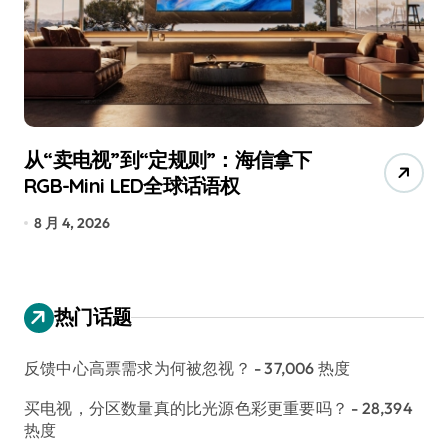
从“卖电视”到“定规则”：海信拿下
追
RGB-Mini LED全球话语权
已
8 月 4, 2026
7
热门话题
反馈中心高票需求为何被忽视？
- 37,006 热度
买电视，分区数量真的比光源色彩更重要吗？
- 28,394
热度