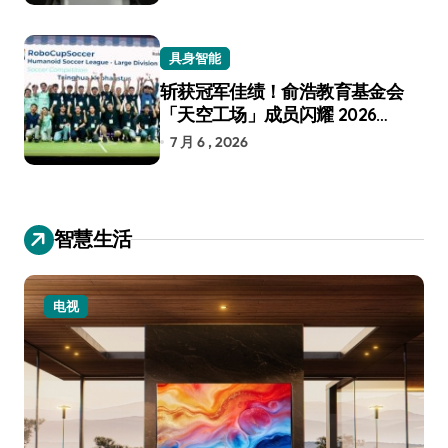
具身智能
斩获冠军佳绩！俞浩教育基金会
「天空工场」成员闪耀 2026
RoboCup 机器人世界杯
7 月 6 , 2026
智慧生活
电视