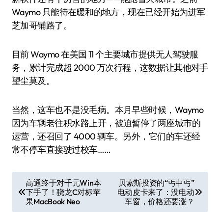
Waymo 只能待在暖和的地方，现在已经开始为进军
芝加哥铺路了。
目前 Waymo 在美国 11 个主要城市提供无人驾驶服
务，累计完成超 2000 万次行程，这数据让其他对手
望尘莫及。
当然，这车也不是没毛病。本月早些时候，Waymo
因为车辆老往积水路上开，被迫暂停了两座城市的
运营，还召回了 4000 辆车。另外，它们的车还经
常不停车直接驶过校车……
文
高通终于对千元Win本
贝索斯投资的“丐中丐”
下手了！骁龙C对标苹
电动皮卡来了：没电动
章
果MacBook Neo
车窗，价格还要涨？
导