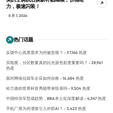
力，极速闪装！
4
长
8 月 7, 2026
8
热门话题
反馈中心高票需求为何被忽视？
- 37,166 热度
买电视，分区数量真的比光源色彩更重要吗？
- 28,961
热度
面对网络拉踩车企应如何自救
- 16,684 热度
哈兰德的世界杯首秀能带来惊喜吗
- 9,504 热度
中国特供车型成趋势，BBA本土化深度解读
- 4,347 热度
手机厂商为何谨慎引入外部AI？
- 3,423 热度