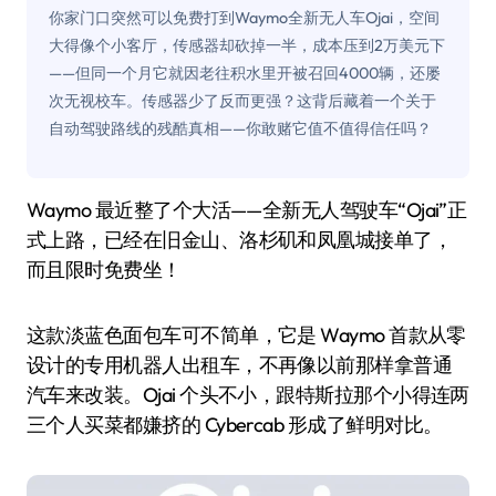
你家门口突然可以免费打到Waymo全新无人车Ojai，空间
大得像个小客厅，传感器却砍掉一半，成本压到2万美元下
——但同一个月它就因老往积水里开被召回4000辆，还屡
次无视校车。传感器少了反而更强？这背后藏着一个关于
自动驾驶路线的残酷真相——你敢赌它值不值得信任吗？
Waymo 最近整了个大活——全新无人驾驶车“Ojai”正
式上路，已经在旧金山、洛杉矶和凤凰城接单了，
而且限时免费坐！
这款淡蓝色面包车可不简单，它是 Waymo 首款从零
设计的专用机器人出租车，不再像以前那样拿普通
汽车来改装。Ojai 个头不小，跟特斯拉那个小得连两
三个人买菜都嫌挤的 Cybercab 形成了鲜明对比。