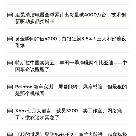
追觅清洁电器全球累计出货量破4000万台，技术创
新驱动多品类增长
黄金瞬间冲破4200，白银狂飙3.5%！三大利好连夜
引爆
特斯拉中国卖第五，丰田一季净赚两个比亚迪——中
国车企该醒醒了
Peloton 新车实测：屏幕能转、风扇怼脸，但最狠的
是那个机械音
Xbox七月大崩盘：裁员3200、卖工作室、网络瘫
了，微软这次真急了
《我的世界》登陆Switch 2：画质大跃进，但鼠标操