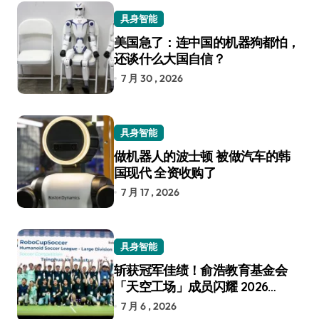
具身智能
美国急了：连中国的机器狗都怕，
还谈什么大国自信？
7 月 30 , 2026
具身智能
做机器人的波士顿 被做汽车的韩
国现代 全资收购了
7 月 17 , 2026
具身智能
斩获冠军佳绩！俞浩教育基金会
「天空工场」成员闪耀 2026
RoboCup 机器人世界杯
7 月 6 , 2026