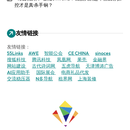
控才是真·杀手锏？
友情链接
友情链接：
55Links
AWE
智能公会
CE CHINA
sinoces
搜狐科技
腾讯科技
凤凰网
果壳
金融界
网站建设
古代诗词网
五虎导航
天津博涛广告
AI应用助手
国际展会
电商礼品代发
交流稳压器
N多导航
租界网
上海装修