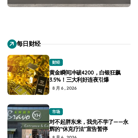
每日财经
财经
黄金瞬间冲破4200，白银狂飙
3.5%！三大利好连夜引爆
8 月 6 , 2026
市场
对不起胖东来，我先不学了——永
辉的“休克疗法”宣告暂停
8 月 4 , 2026