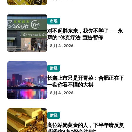
市场
对不起胖东来，我先不学了——永
辉的“休克疗法”宣告暂停
8 月 4 , 2026
财经
长鑫上市只是开胃菜：合肥正在下
一盘你看不懂的大棋
8 月 4 , 2026
财经
高位站岗黄金的人，下半年请反复
背诵这4条“保命法则”