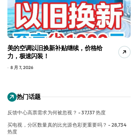
美的空调以旧换新补贴继续，价格给
追
力，极速闪装！
4
长
8 月 7, 2026
8
热门话题
反馈中心高票需求为何被忽视？
- 37,137 热度
买电视，分区数量真的比光源色彩更重要吗？
- 28,734
热度