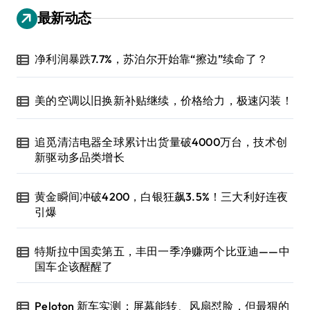
最新动态
净利润暴跌7.7%，苏泊尔开始靠“擦边”续命了？
美的空调以旧换新补贴继续，价格给力，极速闪装！
追觅清洁电器全球累计出货量破4000万台，技术创
新驱动多品类增长
黄金瞬间冲破4200，白银狂飙3.5%！三大利好连夜
引爆
特斯拉中国卖第五，丰田一季净赚两个比亚迪——中
国车企该醒醒了
Peloton 新车实测：屏幕能转、风扇怼脸，但最狠的