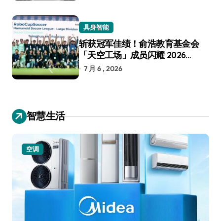
具身智能
斩获冠军佳绩！俞浩教育基金会
「天空工场」成员闪耀 2026
RoboCup 机器人世界杯
7 月 6 , 2026
智慧生活
空调