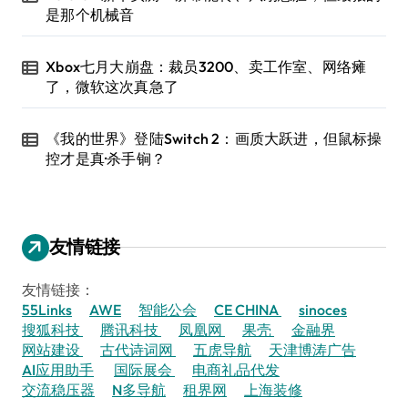
是那个机械音
Xbox七月大崩盘：裁员3200、卖工作室、网络瘫
了，微软这次真急了
《我的世界》登陆Switch 2：画质大跃进，但鼠标操
控才是真·杀手锏？
友情链接
友情链接：
55Links
AWE
智能公会
CE CHINA
sinoces
搜狐科技
腾讯科技
凤凰网
果壳
金融界
网站建设
古代诗词网
五虎导航
天津博涛广告
AI应用助手
国际展会
电商礼品代发
交流稳压器
N多导航
租界网
上海装修