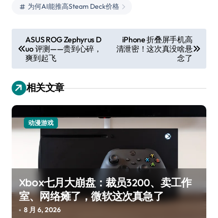
为何AI能推高Steam Deck价格
文
ASUS ROG Zephyrus D
iPhone 折叠屏手机高
uo 评测——贵到心碎，
清泄密！这次真没啥悬
章
爽到起飞
念了
导
航
相关文章
动漫游戏
Xbox七月大崩盘：裁员3200、卖工作
室、网络瘫了，微软这次真急了
8 月 6, 2026