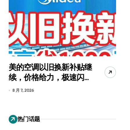
美的空调以旧换新补贴继
续，价格给力，极速闪
货
装！
8 月 7, 2026
8
热门话题