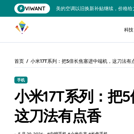
跳
ViWANT
美的空调以旧换新补贴继续，价格给
转
到
追觅清洁电器全球累计出货量破400
内
容
科技
黄金瞬间冲破4200，白银狂飙3.5
特斯拉中国卖第五，丰田一季净赚两
Peloton 新车实测：屏幕能转、
首页
小米17T系列：把5倍长焦塞进中端机，这刀法有
Xbox七月大崩盘：裁员3200、
《我的世界》登陆Switch 2：画质
手机
小米17T系列：把
谷歌DeepMind创始人辞去CEO，但
全球最小U盘，容量却碾压iPhone 
这刀法有点香
400层堆叠、性能翻倍 三星把最新存
召回X9、合作大众遇冷、高端梦碎：