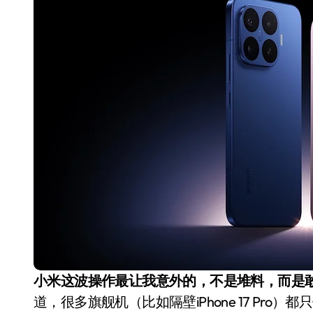
国际首次！中国钙钛矿探测器太空“
小米涨价！K90跳上3099，小米17标
长鑫上市只是开胃菜：合肥正在下一
耳机低音像白开水？90%的人第一步
复古玩家狂喜：Anbernic第三次复刻
Xbox 360 游戏终于要登 PC，光
AirTag 新版到底香不香？一篇帮你
净利润暴跌7.7%，苏泊尔开始靠“擦
小米这波操作最让我意外的，不是堆料，而是
道，很多旗舰机（比如隔壁iPhone 17 Pro