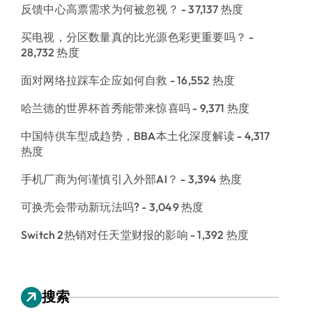
反馈中心高票需求为何被忽视？
- 37,137 热度
买电视，分区数量真的比光源色彩更重要吗？
-
28,732 热度
面对网络拉踩车企应如何自救
- 16,552 热度
哈兰德的世界杯首秀能带来惊喜吗
- 9,371 热度
中国特供车型成趋势，BBA本土化深度解读
- 4,317
热度
手机厂商为何谨慎引入外部AI？
- 3,394 热度
可换壳会带动新玩法吗?
- 3,049 热度
Switch 2热销对任天堂财报的影响
- 1,392 热度
搜索