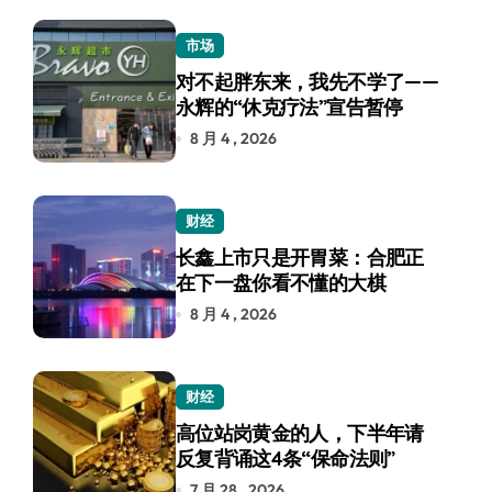
市场
对不起胖东来，我先不学了——
永辉的“休克疗法”宣告暂停
8 月 4 , 2026
财经
长鑫上市只是开胃菜：合肥正
在下一盘你看不懂的大棋
8 月 4 , 2026
财经
高位站岗黄金的人，下半年请
反复背诵这4条“保命法则”
7 月 28 , 2026