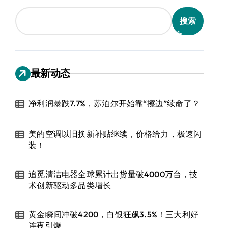
搜索
最新动态
净利润暴跌7.7%，苏泊尔开始靠“擦边”续命了？
美的空调以旧换新补贴继续，价格给力，极速闪
装！
追觅清洁电器全球累计出货量破4000万台，技
术创新驱动多品类增长
黄金瞬间冲破4200，白银狂飙3.5%！三大利好
连夜引爆