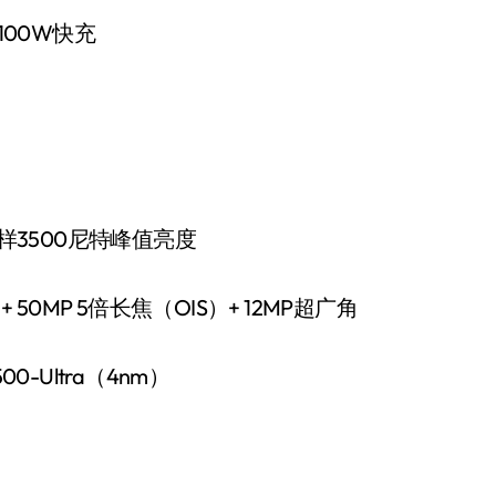
100W快充
率，同样3500尼特峰值亮度
净利润暴跌7.7%，苏泊尔
开始靠“擦边”续命了？
）+ 50MP 5倍长焦（OIS）+ 12MP超广角
8 月 7, 2026
-Ultra（4nm）