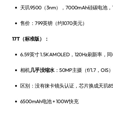
天玑9500（3nm），7000mAh硅碳电池，
售价：799英镑（约1070美元）
17T（标准版）：
6.59英寸 1.5K AMOLED，120Hz刷新
追觅、石头科技注意：你
们的扫地机已被美国认定
相机
几乎没缩水
：50MP主摄（f/1.7，OIS
为“战略武器”
7 月 30, 2026
区别：没有徕卡镜头认证，芯片换成天玑8500
6500mAh电池 + 100W快充