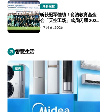
具身智能
斩获冠军佳绩！俞浩教育基金
会「天空工场」成员闪耀 2026
RoboCup 机器人世界杯
7 月 6 , 2026
智慧生活
空调