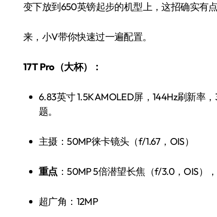
变下放到650英镑起步的机型上，这招确实有
来，小V带你快速过一遍配置。
17T Pro（大杯）：
6.83英寸 1.5K AMOLED屏，144Hz刷新率，3500尼特峰值亮度——这亮度户外看也完全没问
题。
小家电
主摄：50MP徕卡镜头（f/1.67，OIS）
重点
：50MP 5倍潜望长焦（f/3.0，OIS）
超广角：12MP