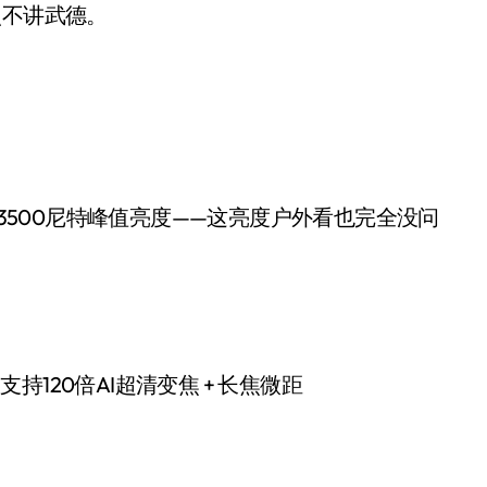
点不讲武德。
小家电
，支持120倍AI超清变焦 + 长焦微距