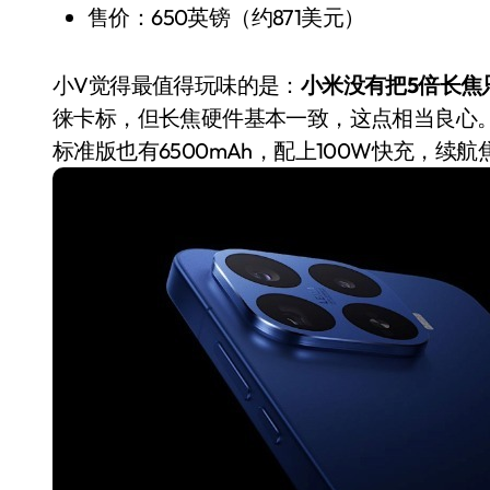
售价：650英镑（约871美元）
小V觉得最值得玩味的是：
小米没有把5倍长焦只
徕卡标，但长焦硬件基本一致，这点相当良心。而
标准版也有6500mAh，配上100W快充，续