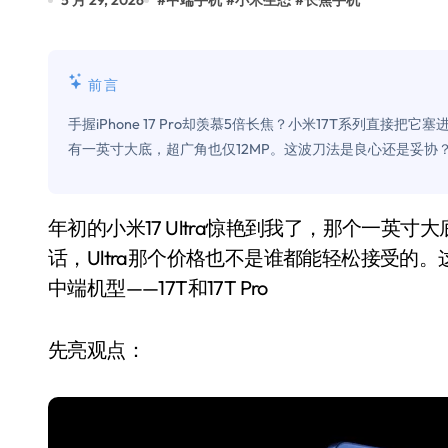
5 月 29, 2026
#
中端手机
#
小米生态
#
长焦手机
比Model 3便宜？不，比Model 3有
550亿美金！沙特把EA买了，但背了
前言
Xbox 25岁生日送壁纸送徽章，就
手握iPhone 17 Pro却羡慕5倍长焦？小米17T系列直
别再用汽车USB给MacBook充电了
有一英寸大底，超广角也仅12MP。这波刀法是良心还是妥协
花钱买宝马，启动先看蜘蛛侠？”车
Windows 11家庭版和专业版，选
年初的小米17 Ultra惊艳到我了，那个一英寸大底加上徕卡加持，确实是旗舰中的狠角色。但说实
话，Ultra那个价格也不是谁都能轻松接受的
你的U盘格式对了吗？详解exFAT和N
中端机型——17T和17T Pro
维修店最怕的“作死”操作：把手机塞
轻到忽略不计 大疆Mini 2S内录实
先亮观点：
从“卖电视”到“定规则”：海信拿下RGB-
对不起胖东来，我先不学了——永辉的