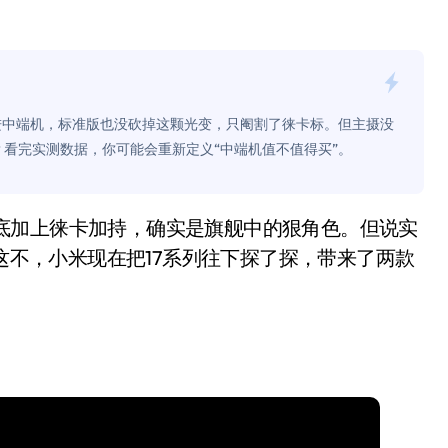
面儿——试驾雷克萨斯ES 500e
200亿的债
是不送主机，你领不领？
接把它塞进中端机，标准版也没砍掉这颗光变，只阉割了徕卡标。但主摄没
！老司机教你3招真·快充
？看完实测数据，你可能会重新定义“中端机值不值得买”。
主怒了：车内不是广告屏！
错真的会后悔吗？
。这不，小米现在把17系列往下探了探，带来了两款
TFS的终极对决
冰箱，你中招了吗？
测，值不值得冲？
Mini LED全球话语权
“休克疗法”宣告暂停