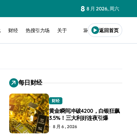
8
8 月 2026, 周六
戏
财经
热搜引力场
关于
返回首页
每日财经
财经
黄金瞬间冲破4200，白银狂飙
3.5%！三大利好连夜引爆
8 月 6 , 2026