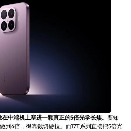
开箱”，一边探测射线一边光伏发电
准版逼近4800
盘你看不懂的大棋
就做错了
GBA SP，情怀拉满
盘党也能“以盘换数”了？
避坑+种草
边”续命了？
敢在中端机上塞进一颗真正的5倍光学长焦
。要知
）都只做到4倍，得靠裁切硬拉。而17T系列直接把5倍光