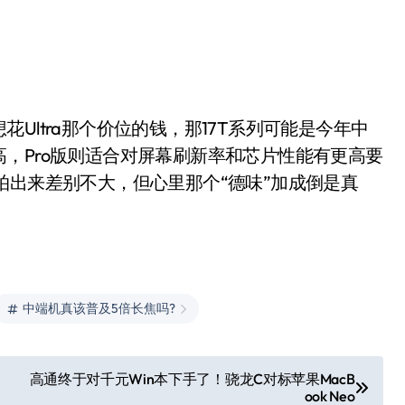
Ultra那个价位的钱，那17T系列可能是今年中
，Pro版则适合对屏幕刷新率和芯片性能有更高要
拍出来差别不大，但心里那个“德味”加成倒是真
中端机真该普及5倍长焦吗?
高通终于对千元Win本下手了！骁龙C对标苹果MacB
ook Neo