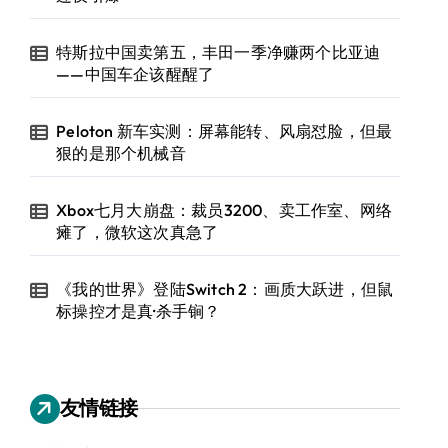
特斯拉中国卖第五，丰田一季净赚两个比亚迪
——中国车企该醒醒了
Peloton 新车实测：屏幕能转、风扇怼脸，但最
狠的是那个机械音
Xbox七月大崩盘：裁员3200、卖工作室、网络
瘫了，微软这次真急了
《我的世界》登陆Switch 2：画质大跃进，但鼠
标操控才是真·杀手锏？
友情链接