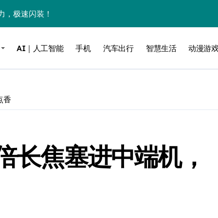
力，极速闪装！
0万台，技术创新驱动多品类增长
AI｜人工智能
手机
汽车出行
智慧生活
动漫游
%！三大利好连夜引爆
个比亚迪——中国车企该醒醒了
风扇怼脸，但最狠的是那个机械音
点香
卖工作室、网络瘫了，微软这次真急了
大跃进，但鼠标操控才是真·杀手锏？
5倍长焦塞进中端机，
继续“垂帘听政”？
17顶配？闪迪这波操作太狠了
储技术给了AI
小鹏的“多事之夏”