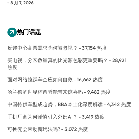
8 月 7, 2026
8
热门话题
反馈中心高票需求为何被忽视？
- 37,154 热度
买电视，分区数量真的比光源色彩更重要吗？
- 28,921
热度
面对网络拉踩车企应如何自救
- 16,662 热度
哈兰德的世界杯首秀能带来惊喜吗
- 9,482 热度
中国特供车型成趋势，BBA本土化深度解读
- 4,342 热度
手机厂商为何谨慎引入外部AI？
- 3,419 热度
可换壳会带动新玩法吗?
- 3,072 热度