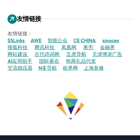
友情链接
友情链接：
55Links
AWE
智能公会
CE CHINA
sinoces
搜狐科技
腾讯科技
凤凰网
果壳
金融界
网站建设
古代诗词网
五虎导航
天津博涛广告
AI应用助手
国际展会
电商礼品代发
交流稳压器
N多导航
租界网
上海装修