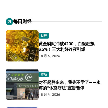
每日财经
财经
黄金瞬间冲破4200，白银狂飙
3.5%！三大利好连夜引爆
8 月 6 , 2026
市场
对不起胖东来，我先不学了——永
辉的“休克疗法”宣告暂停
8 月 4 , 2026