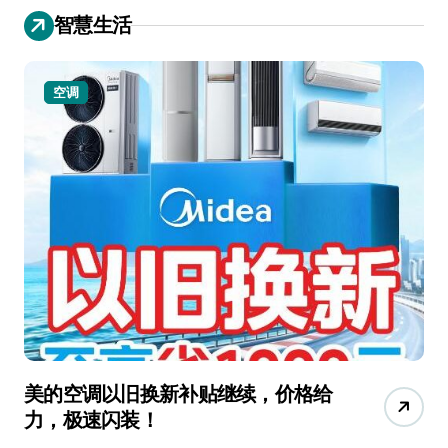
智慧生活
空调
美的空调以旧换新补贴继续，价格给
追
力，极速闪装！
4
长