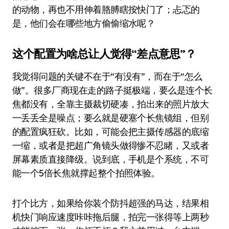
的动物，再也不用伸着胳膊瞎按快门了；忐忑的
是，他们会在哪些地方偷偷缩水呢？
这个配置为啥总让人觉得“差点意思”？
我觉得问题的关键不在于“有没有”，而在于“怎么
做”。很多厂商现在走的路子挺极端，要么是连个长
焦都没有，全靠主摄裁切硬凑，拍出来的照片放大
一丢丢全是噪点；要么就是硬塞个长焦镜组，但别
的配置疯狂砍。比如，可能会把主摄传感器的底缩
一缩，或者是把超广角镜头做得惨不忍睹，又或者
屏幕素质直接降级。说到底，手机是个系统，不可
能一个5倍长焦就撑起整个拍照体验。
打个比方，如果给你装个防抖超强的马达，结果相
机快门响应速度咔咔拖后腿，拍完一张得等上两秒