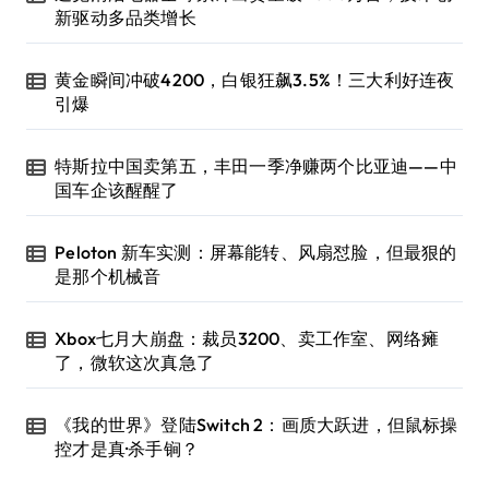
新驱动多品类增长
黄金瞬间冲破4200，白银狂飙3.5%！三大利好连夜
引爆
特斯拉中国卖第五，丰田一季净赚两个比亚迪——中
国车企该醒醒了
Peloton 新车实测：屏幕能转、风扇怼脸，但最狠的
是那个机械音
Xbox七月大崩盘：裁员3200、卖工作室、网络瘫
了，微软这次真急了
《我的世界》登陆Switch 2：画质大跃进，但鼠标操
控才是真·杀手锏？