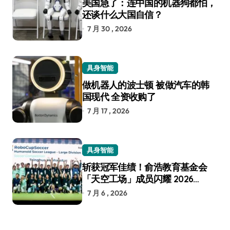
美国急了：连中国的机器狗都怕，
还谈什么大国自信？
7 月 30 , 2026
具身智能
做机器人的波士顿 被做汽车的韩
国现代 全资收购了
7 月 17 , 2026
具身智能
斩获冠军佳绩！俞浩教育基金会
「天空工场」成员闪耀 2026
RoboCup 机器人世界杯
7 月 6 , 2026