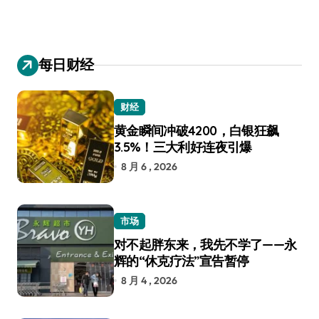
每日财经
财经
黄金瞬间冲破4200，白银狂飙
3.5%！三大利好连夜引爆
8 月 6 , 2026
市场
对不起胖东来，我先不学了——永
辉的“休克疗法”宣告暂停
8 月 4 , 2026