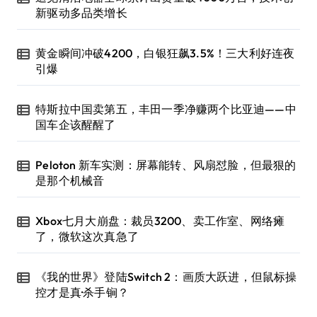
新驱动多品类增长
黄金瞬间冲破4200，白银狂飙3.5%！三大利好连夜
引爆
特斯拉中国卖第五，丰田一季净赚两个比亚迪——中
国车企该醒醒了
Peloton 新车实测：屏幕能转、风扇怼脸，但最狠的
是那个机械音
Xbox七月大崩盘：裁员3200、卖工作室、网络瘫
了，微软这次真急了
《我的世界》登陆Switch 2：画质大跃进，但鼠标操
控才是真·杀手锏？