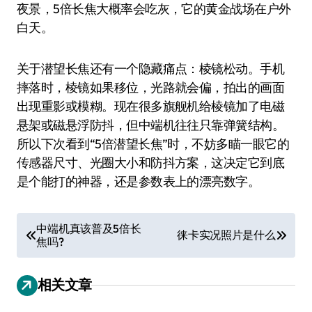
夜景，5倍长焦大概率会吃灰，它的黄金战场在户外
白天。
关于潜望长焦还有一个隐藏痛点：棱镜松动。手机
摔落时，棱镜如果移位，光路就会偏，拍出的画面
出现重影或模糊。现在很多旗舰机给棱镜加了电磁
悬架或磁悬浮防抖，但中端机往往只靠弹簧结构。
所以下次看到“5倍潜望长焦”时，不妨多瞄一眼它的
传感器尺寸、光圈大小和防抖方案，这决定它到底
是个能打的神器，还是参数表上的漂亮数字。
文
中端机真该普及5倍长
徕卡实况照片是什么
焦吗?
章
导
相关文章
航