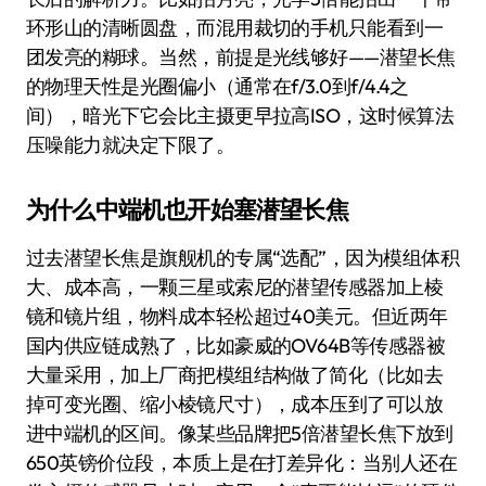
环形山的清晰圆盘，而混用裁切的手机只能看到一
团发亮的糊球。当然，前提是光线够好——潜望长焦
的物理天性是光圈偏小（通常在f/3.0到f/4.4之
间），暗光下它会比主摄更早拉高ISO，这时候算法
压噪能力就决定下限了。
为什么中端机也开始塞潜望长焦
过去潜望长焦是旗舰机的专属“选配”，因为模组体积
大、成本高，一颗三星或索尼的潜望传感器加上棱
镜和镜片组，物料成本轻松超过40美元。但近两年
国内供应链成熟了，比如豪威的OV64B等传感器被
大量采用，加上厂商把模组结构做了简化（比如去
掉可变光圈、缩小棱镜尺寸），成本压到了可以放
进中端机的区间。像某些品牌把5倍潜望长焦下放到
650英镑价位段，本质上是在打差异化：当别人还在