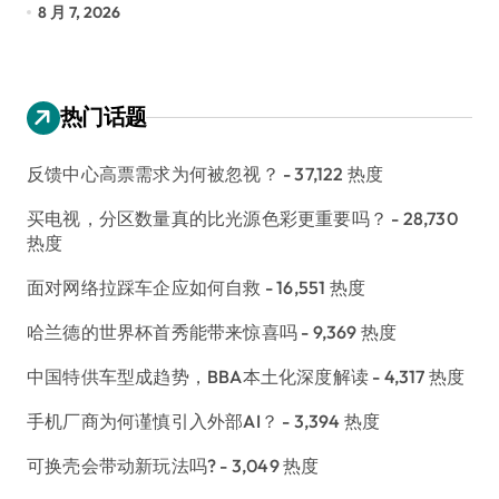
8 月 7, 2026
8
热门话题
反馈中心高票需求为何被忽视？
- 37,122 热度
买电视，分区数量真的比光源色彩更重要吗？
- 28,730
热度
面对网络拉踩车企应如何自救
- 16,551 热度
哈兰德的世界杯首秀能带来惊喜吗
- 9,369 热度
中国特供车型成趋势，BBA本土化深度解读
- 4,317 热度
手机厂商为何谨慎引入外部AI？
- 3,394 热度
可换壳会带动新玩法吗?
- 3,049 热度