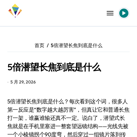
跳
转
到
内
容
首页
5倍潜望长焦到底是什么
5倍潜望长焦到底是什么
5 月 29, 2026
5倍潜望长焦到底是什么？每次看到这个词，很多人
第一反应是“数字越大越厉害”，但真让它和普通长焦
打一架，谁赢谁输还真不一定。说白了，潜望式长
焦就是在手机里塞进一整套望远镜结构——光线先被
一个小棱镜拐个90度弯，然后穿过一组镜片落到传