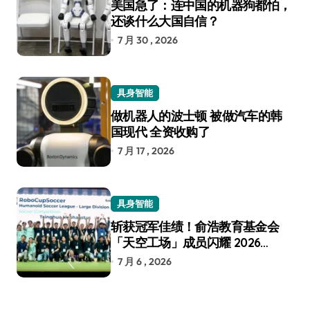
美国急了：连中国的机器狗都怕，
还谈什么大国自信？
7 月 30 , 2026
具身智能
做机器人的波士顿 被做汽车的韩
国现代 全资收购了
7 月 17 , 2026
具身智能
斩获冠军佳绩！俞浩教育基金会
「天空工场」成员闪耀 2026
RoboCup 机器人世界杯
7 月 6 , 2026