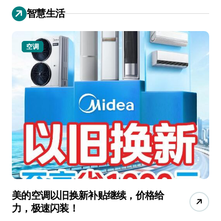
智慧生活
空调
美的空调以旧换新补贴继续，价格给
追
力，极速闪装！
4
长