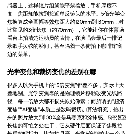
感器上，这样镜片组就能平躺着放，手机厚度不
变，焦距却能拉到接近单反镜头的水平。5倍光学变
焦换算成全画幅等效焦距大约120mm到130mm，对
比常见的3倍长焦（约70mm），它能让你在体育场
看台上拍清楚运动员的表情，在演唱会最后一排记
录歌手拨弦的瞬间，甚至隔着一条街拍下咖啡馆窗
边的菜单。
光学变焦和裁切变焦的差别在哪
很多人以为手机上的“5倍变焦”都差不多，实际上天
差地别。光学变焦靠的是物理镜片移动改变光线路
径，每一倍放大都不损失原始像素；而所谓的“超清
变焦”“AI变焦”本质上是数码裁切加算法填充，拍出
来的照片放大到100%全是马赛克和涂抹感。5倍潜望
长焦的可怕之处在于，它从硬件层面保证了焦段拉
长后的解析力。比如拍月亮，光学5倍能拍出一个带