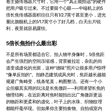
卷主摄传感器尺寸时，它用一个“真正能拍远”的硬件
把用户吸引过来。不过要留个心眼——中端机上的5
倍长焦传感器面积往往只有1/2.7英寸甚至更小，进光
量比旗舰机上的1/1.7英寸小了好几档，白天出片锐
利，夜景就容易露怯。
5倍长焦拍什么最出彩
不是所有场景都适合它。拍人物半身像时，5倍焦距
会产生强烈的空间压缩感，背景被拉近，杂乱的街
道变成虚化的光斑，这种“德味”照片让很多用户惊呼
“像单反拍的”。拍静态建筑或风光时，焦距越长越能
规避广角畸变，线条笔直，构图整洁。还有一个小
众但极其实用的玩法是长焦微距——利用潜望长焦的
物理结构，在近距离对焦时能拍出比广角微距更远
的物距和更柔和的虚化，叶子上的水珠、织物纹理
都能纤毫毕现。但如果你主要拍食物、自拍或室内