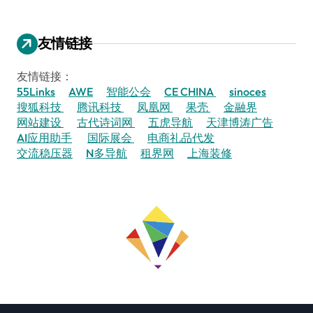
友情链接
友情链接：
55Links
AWE
智能公会
CE CHINA
sinoces
搜狐科技
腾讯科技
凤凰网
果壳
金融界
网站建设
古代诗词网
五虎导航
天津博涛广告
AI应用助手
国际展会
电商礼品代发
交流稳压器
N多导航
租界网
上海装修