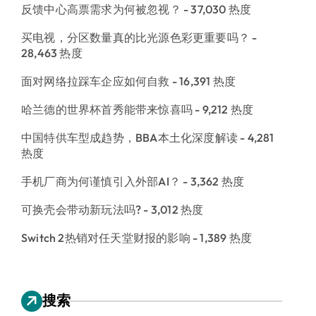
反馈中心高票需求为何被忽视？
- 37,030 热度
买电视，分区数量真的比光源色彩更重要吗？
-
28,463 热度
面对网络拉踩车企应如何自救
- 16,391 热度
哈兰德的世界杯首秀能带来惊喜吗
- 9,212 热度
中国特供车型成趋势，BBA本土化深度解读
- 4,281
热度
手机厂商为何谨慎引入外部AI？
- 3,362 热度
可换壳会带动新玩法吗?
- 3,012 热度
Switch 2热销对任天堂财报的影响
- 1,389 热度
搜索