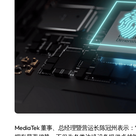
长鑫上市只是开胃菜：合肥正在下一
耳机低音像白开水？90%的人第一步
复古玩家狂喜：Anbernic第三次复刻
Xbox 360 游戏终于要登 PC，光
AirTag 新版到底香不香？一篇帮你
苹果三星偷偷在用的“无感切换”，索尼
Apple Watch 表盘还能这么玩？
追觅清洁电器全球累计出货量破400
MediaTek 董事、总经理暨营运长陈冠州表示：“Med