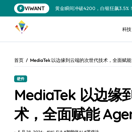
跳
ViWANT
黄金瞬间冲破4200，白银狂飙3.5
转
到
特斯拉中国卖第五，丰田一季净赚两
内
容
科技
Peloton 新车实测：屏幕能转、
Xbox七月大崩盘：裁员3200、
《我的世界》登陆Switch 2：画质
首页
MediaTek 以边缘到云端的次世代技术，全面赋能 Age
谷歌DeepMind创始人辞去CEO，但
全球最小U盘，容量却碾压iPhone 
硬件
MediaTek 以
400层堆叠、性能翻倍 三星把最新存
召回X9、合作大众遇冷、高端梦碎：
术，全面赋能 Agent
比Model 3便宜？不，比Model 3有
550亿美金！沙特把EA买了，但背了