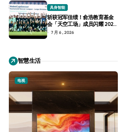
具身智能
斩获冠军佳绩！俞浩教育基金
会「天空工场」成员闪耀 2026
RoboCup 机器人世界杯
7 月 6 , 2026
智慧生活
电视