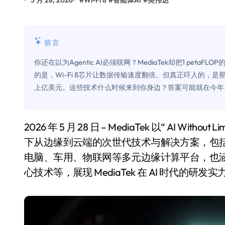
5 月 28, 2026
#
Wi-Fi 8
#
智能体AI
#
英伟达
Xbox 25岁生日送壁纸送徽章，就
别再用汽车USB给MacBook充电了
前言
花钱买宝马，启动先看蜘蛛侠？”车
你还在以为Agentic AI必须联网？MediaTek却把1 pe
Windows 11家庭版和专业版，选
的是，Wi-Fi 8芯片让数据传输速度翻倍。但真正吓人的，
上亿美元。这些技术什么时候来到你身边？答案可能就在今年
你的U盘格式对了吗？详解exFAT和N
维修店最怕的“作死”操作：把手机塞
2026 年 5 月 28 日 – MediaTek 以“ AI Without Limits ”为主题，将于 Computex 2026 展出在 AI 时代
轻到忽略不计 大疆Mini 2S内录实
下从边缘到云端的次世代技术与解决方案，包括先进的 W
从“卖电视”到“定规则”：海信拿下RGB-
电脑、车用、物联网等多元边缘计算平台，也涵
对不起胖东来，我先不学了——永辉的
心技术等，展现 MediaTek 在 AI 时代的研
国际首次！中国钙钛矿探测器太空“
小米涨价！K90跳上3099，小米17标