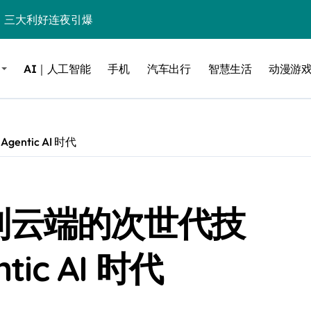
%！三大利好连夜引爆
个比亚迪——中国车企该醒醒了
AI｜人工智能
手机
汽车出行
智慧生活
动漫游
风扇怼脸，但最狠的是那个机械音
卖工作室、网络瘫了，微软这次真急了
大跃进，但鼠标操控才是真·杀手锏？
ntic AI 时代
继续“垂帘听政”？
17顶配？闪迪这波操作太狠了
边缘到云端的次世代技
储技术给了AI
小鹏的“多事之夏”
ic AI 时代
面儿——试驾雷克萨斯ES 500e
200亿的债