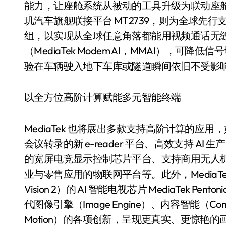
能力，让座舱系统从被动的工具升级为联动座
玑汽车旗舰联接平台 MT2739，则为全球先行支持 3
组，以实现从全球任意角落都能用视频通话无缝沟通的
（MediaTek Modem AI，MMAI），可
验在车辆驶入地下车库或隧道瞬间依旧不受影
以全方位高阶计算赋能多元智能终端
从电视一哥到声学霸主，
MediaTek 也将展出多款支持高阶计算的应用
TCL用一套‘完整体系’砸
会议转录的新 e-reader 平台、高效支持 AI 生产
开了回音壁的顶级牌桌
7 月 27, 2026
的宽屏电竞显示控制芯片平台、支持商用无人机、自
业与零售应用的物联网平台等。此外，MediaTe
Vision 2）的 AI 智能电视芯片 MediaTek 
代图像引擎（Image Engine）、内容智能（Content 
Motion）的各项创新，呈现更真实、更惊艳