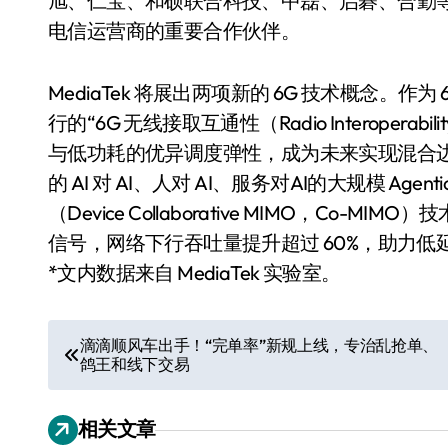
旭、仁宝、和硕联合科技、中磊、启碁、合勤
电信运营商的重要合作伙伴。
MediaTek 将展出两项新的 6G 技术概念。作为
行的“6G 无线接取互通性（Radio Interope
与低功耗的优异调度弹性，成为未来实现混合边缘与云
的 AI 对 AI、人对 AI、服务对AI的大规模 Age
（Device Collaborative MIMO，Co
信号，网络下行吞吐量提升超过 60%，助力低
*文内数据来自 MediaTek 实验室。
文
滴滴顺风车出手！“完单率”新规上线，专治乱抢单、
鸽王和线下交易
章
导
相关文章