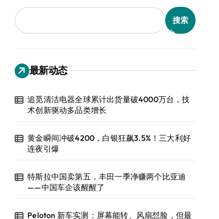
搜索
最新动态
追觅清洁电器全球累计出货量破4000万台，技
术创新驱动多品类增长
黄金瞬间冲破4200，白银狂飙3.5%！三大利好
连夜引爆
特斯拉中国卖第五，丰田一季净赚两个比亚迪
——中国车企该醒醒了
Peloton 新车实测：屏幕能转、风扇怼脸，但最