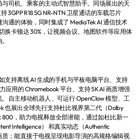
舱与司机、乘客的主动式智慧助手。同场展出的天
GPP R18 5G NR-NTN 卫星通话的车载芯片
体验，同时集成了 MediaTek AI 通信技术
降低信号切换卡顿达 30%，让视频会议、地图软件等应用体
响。
追觅清洁电器全球累计出
，如支持离线 AI 生成的手机与平板电脑平台、支持
货量破4000万台，技术
力应用的 Chromebook 平台、支持 5K AI 画质增强
创新驱动多品类增长
8 月 6, 2026
主移动机器人、可运行 OpenClaw 模型、工
k 也展出全球先行支持杜比视界第二代（Dolby
Pentonic 800，助力电视释放全部潜能，通过如杜比新一
Intelligence） 和真实动态（Authentic
的画质；能直接于电视呈现电影导演的高规格编辑视