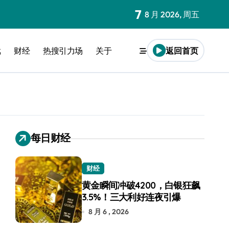
7
8 月 2026, 周五
戏
财经
热搜引力场
关于
返回首页
每日财经
财经
黄金瞬间冲破4200，白银狂飙
3.5%！三大利好连夜引爆
8 月 6 , 2026