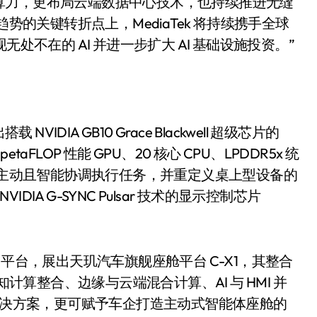
算力，更布局云端数据中心技术，也持续推进无缝
势的关键转折点上，MediaTek 将持续携手全球
处不在的 AI 并进一步扩大 AI 基础设施投资。”
NVIDIA GB10 Grace Blackwell 超级芯片的
 1 petaFLOP 性能 GPU、20 核心 CPU、LPDDR5x 统
，以主动且智能协调执行任务，并重定义桌上型设备的
DIA G-SYNC Pulsar 技术的显示控制芯片
小家电
来车用平台，展出天玑汽车旗舰座舱平台 C-X1，其整合
AI 与感知计算整合、边缘与云端混合计算、AI 与 HMI 并
戏解决方案，更可赋予车企打造主动式智能体座舱的