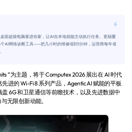
是不送主机，你领不领？
！老司机教你3招真·快充
主怒了：车内不是广告屏！
taFLOP的桌面超级电脑塞进你家，让AI在本地就能主动执行任务。更颠覆
错真的会后悔吗？
是那个AI网络诊断工具——把几小时的维修缩到1分钟，运营商每年省
。
TFS的终极对决
冰箱，你中招了吗？
测，值不值得冲？
i-Fi 8 系列产品，Agentic AI 赋能的平板
Mini LED全球话语权
盖 6G 和卫星通信等前瞻技术，以及先进数据中
“休克疗法”宣告暂停
发实力与无限创新动能。
开箱”，一边探测射线一边光伏发电
准版逼近4800