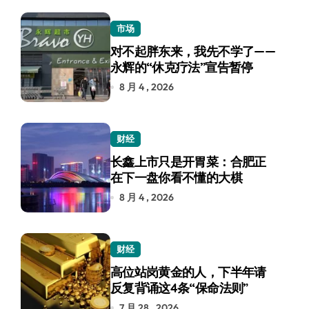
市场
对不起胖东来，我先不学了——
永辉的“休克疗法”宣告暂停
8 月 4 , 2026
财经
长鑫上市只是开胃菜：合肥正
在下一盘你看不懂的大棋
8 月 4 , 2026
财经
高位站岗黄金的人，下半年请
反复背诵这4条“保命法则”
7 月 28 , 2026