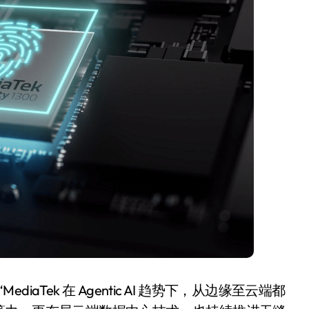
盘你看不懂的大棋
就做错了
GBA SP，情怀拉满
盘党也能“以盘换数”了？
避坑+种草
Bose却学不会？一文讲透
保姆级教程，有手就会！
0万台，技术创新驱动多品类增长
iaTek 在 Agentic AI 趋势下，从边缘至云端都