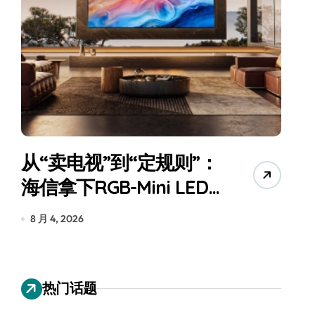
从“卖电视”到“定规则”：
海信拿下RGB-Mini LED
全球话语权
为
8 月 4, 2026
7
热门话题