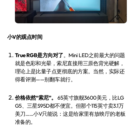
小V的观点时间
True RGB是方向对了
。Mini LED之前最大的问题
就是色彩和光晕，索尼直接用三原色背光硬解，
理论上是比量子点更彻底的方案。当然，实际还
得看评测——别翻车就行。
价格依然“索尼”。
65英寸旗舰3600美元，比LG
G5、三星S95D都不便宜。但那个115英寸卖3.1万
美刀……小V只能说：这是给家里有放映厅的老板
准备的。