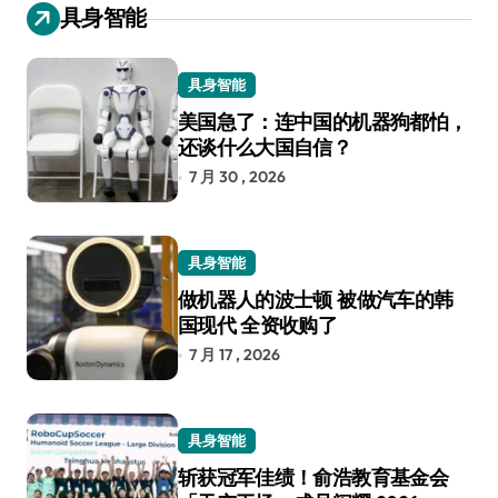
具身智能
具身智能
美国急了：连中国的机器狗都怕，
还谈什么大国自信？
7 月 30 , 2026
具身智能
做机器人的波士顿 被做汽车的韩
国现代 全资收购了
7 月 17 , 2026
具身智能
斩获冠军佳绩！俞浩教育基金会