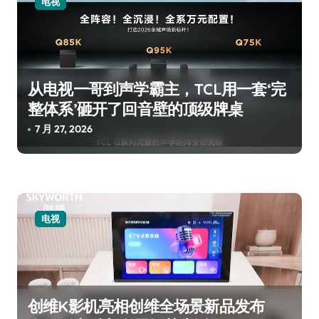
电视
从电视一哥到声学霸主，TCL用一套‘完
整体系’砸开了回音壁的顶级牌桌
7 月 27, 2026
电视
创维K影机亮相创维全场景新品发布