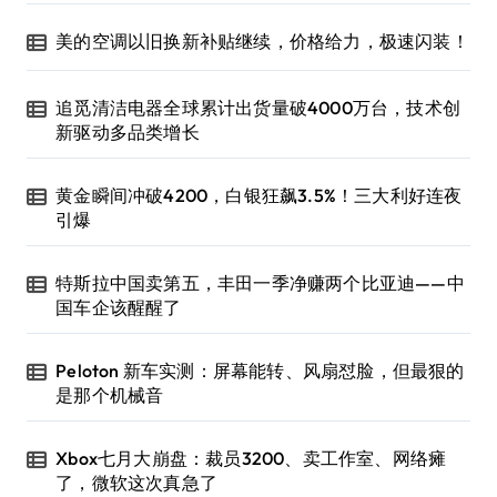
美的空调以旧换新补贴继续，价格给力，极速闪装！
追觅清洁电器全球累计出货量破4000万台，技术创
新驱动多品类增长
黄金瞬间冲破4200，白银狂飙3.5%！三大利好连夜
引爆
特斯拉中国卖第五，丰田一季净赚两个比亚迪——中
国车企该醒醒了
Peloton 新车实测：屏幕能转、风扇怼脸，但最狠的
是那个机械音
Xbox七月大崩盘：裁员3200、卖工作室、网络瘫
了，微软这次真急了