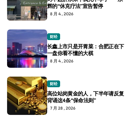
辉的“休克疗法”宣告暂停
8 月 4 , 2026
财经
长鑫上市只是开胃菜：合肥正在下
一盘你看不懂的大棋
8 月 4 , 2026
财经
高位站岗黄金的人，下半年请反复
背诵这4条“保命法则”
7 月 28 , 2026