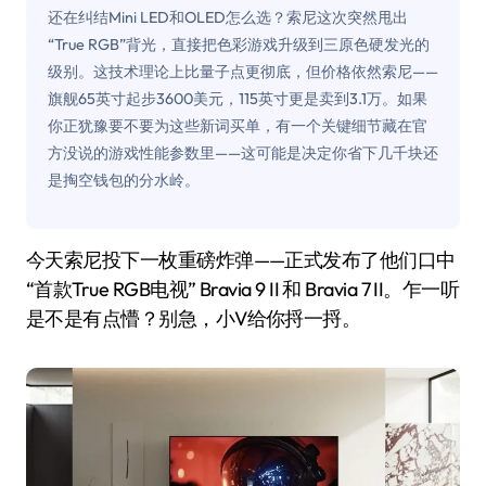
还在纠结Mini LED和OLED怎么选？索尼这次突然甩出
“True RGB”背光，直接把色彩游戏升级到三原色硬发光的
级别。这技术理论上比量子点更彻底，但价格依然索尼——
旗舰65英寸起步3600美元，115英寸更是卖到3.1万。如果
你正犹豫要不要为这些新词买单，有一个关键细节藏在官
方没说的游戏性能参数里——这可能是决定你省下几千块还
是掏空钱包的分水岭。
今天索尼投下一枚重磅炸弹——正式发布了他们口中
“首款True RGB电视” Bravia 9 II 和 Bravia 7 II。乍一听
是不是有点懵？别急，小V给你捋一捋。