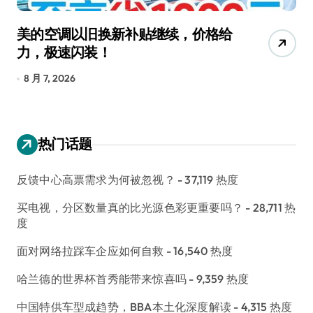
美的空调以旧换新补贴继续，价格给
追
力，极速闪装！
4
长
8 月 7, 2026
8
热门话题
反馈中心高票需求为何被忽视？
- 37,119 热度
买电视，分区数量真的比光源色彩更重要吗？
- 28,711 热
度
面对网络拉踩车企应如何自救
- 16,540 热度
哈兰德的世界杯首秀能带来惊喜吗
- 9,359 热度
中国特供车型成趋势，BBA本土化深度解读
- 4,315 热度