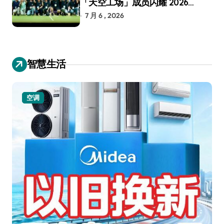
「天空工场」成员闪耀 2026
RoboCup 机器人世界杯
7 月 6 , 2026
智慧生活
空调