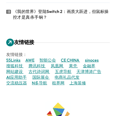
《我的世界》登陆Switch 2：画质大跃进，但鼠标操
控才是真·杀手锏？
友情链接
友情链接：
55Links
AWE
智能公会
CE CHINA
sinoces
搜狐科技
腾讯科技
凤凰网
果壳
金融界
网站建设
古代诗词网
五虎导航
天津博涛广告
AI应用助手
国际展会
电商礼品代发
交流稳压器
N多导航
租界网
上海装修