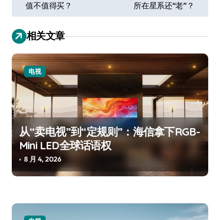
值不值得买？
所在星系还“老”？
导
航
相关文章
电视
从“卖电视”到“定规则”：海信拿下RGB-
Mini LED全球话语权
8 月 4, 2026