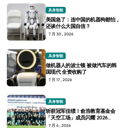
具身智能
美国急了：连中国的机器狗都怕，
还谈什么大国自信？
7 月 30 , 2026
具身智能
做机器人的波士顿 被做汽车的韩
国现代 全资收购了
7 月 17 , 2026
具身智能
斩获冠军佳绩！俞浩教育基金会
「天空工场」成员闪耀 2026
RoboCup 机器人世界杯
7 月 6 , 2026