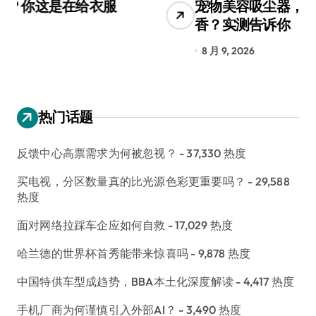
宠物美容吸尘器，是智商税还是真
三
香？实测告诉你
低
8 月 9, 2026
8
热门话题
反馈中心高票需求为何被忽视？
- 37,330 热度
买电视，分区数量真的比光源色彩更重要吗？
- 29,588
热度
面对网络拉踩车企应如何自救
- 17,029 热度
哈兰德的世界杯首秀能带来惊喜吗
- 9,878 热度
中国特供车型成趋势，BBA本土化深度解读
- 4,417 热度
手机厂商为何谨慎引入外部AI？
- 3,490 热度