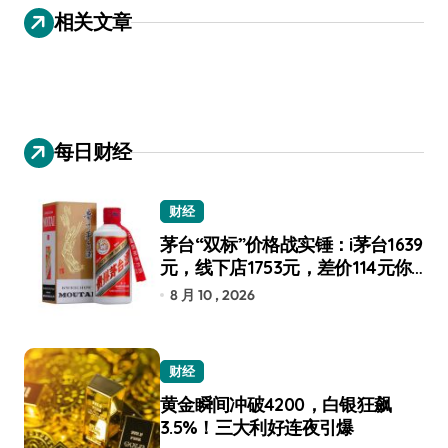
导
相关文章
航
每日财经
财经
茅台“双标”价格战实锤：i茅台1639
元，线下店1753元，差价114元你
选谁？
8 月 10 , 2026
财经
黄金瞬间冲破4200，白银狂飙
3.5%！三大利好连夜引爆