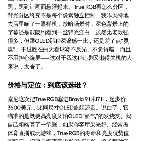
黑，黑到让画面悬浮起来。True RGB再怎么分区，
背光分区终究不是每个像素独立控制。我昨天特地
去店里瞄了一眼样机，放暗场景时，深色背景上的
字幕还是能隐约看到一丝背光泛白，虽然比老款强
很多，但跟OLED那种深邃感一比，还是差了点“灵
魂”。不过胜在白天看球赛不反光、不觉得暗，而且
不用担心烧屏——这对于我这种追剧又懒得关机的人
来说，太香了。
价格与定位：到底该选谁？
索尼这次把True RGB塞进Bravia 9 II和7 II，起步价
3600美元，比同尺寸OLED旗舰还贵。说白了，它
瞄准的是既要高亮度又怕OLED“娇气”的发烧友。我
自己粗略算了一笔账：如果你客厅采光好、经常看
体育直播或玩游戏，True RGB的寿命和亮度优势值