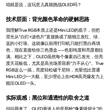
咱就是说，这玩意儿真能挑战OLED吗？
技术层面：背光颜色革命的硬解思路
我理解True RGB本质上还是Mini LED的底子，但把
背光从“白灯+滤色片”直接换成了能独立发红、绿、
蓝的小灯珠。这就像以前用打印机只能打黑白再填
色，现在直接给你三色墨盒——色彩纯度和亮度都拉
满。相比之下，OLED虽然每个像素自己发光，但亮
度天花板低，尤其是高光场景容易“力不从心”。True
RGB这么一搞，亮度轻松破千尼特，光晕也比普通
Mini LED少一大截，至少理论上在HDR高亮爆发力上
能压OLED一头。
实际观感：黑位和通透性的取舍之道
但问题来了，OLED最迷人的是那种“像素级熄火”的