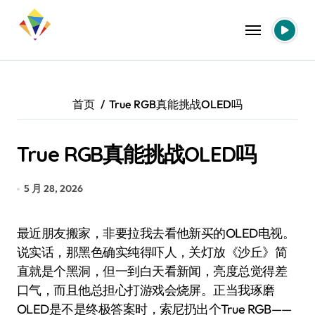
跳
转
到
内
容
首页
True RGB真能挑战OLED吗
True RGB真能挑战OLED吗
5 月 28, 2026
最近朋友搬家，非要拉我去看他新买的OLED电视。
说实话，那黑色确实纯得吓人，关灯放《沙丘》简
直就是个黑洞，但一到白天看新闻，亮度总觉得差
口气，而且他总担心打游戏会烧屏。正当我琢磨
OLED是不是终极答案时，索尼扔出个True RGB——