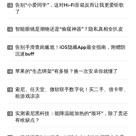
告别“小爱同学”，这对Hi-Fi音箱反而让我更爱听歌
了
智能眼镜是潮物还是“偷窥神器”？隐私真相全扒皮
告别手滑查岗尴尬！iOS隐藏App最全指南，附赠防
沉迷buff
苹果的“生态绑架”有多狠？换一次安卓你就懂了
索尼、任天堂、微软联手数字化！买二手、借卡带、
租游戏凉凉
实测索尼黑科技：能降温能加热的“颈环”，除了贵还
有啥缺点？