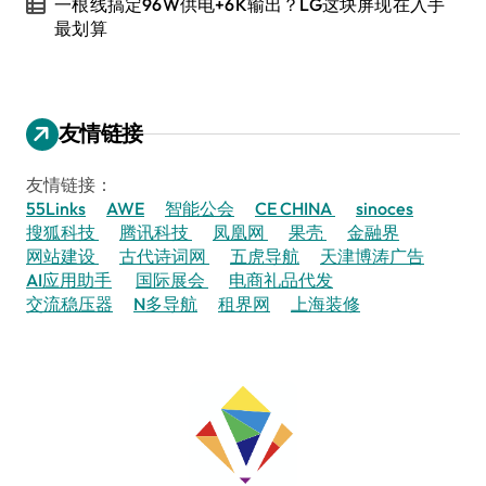
一根线搞定96W供电+6K输出？LG这块屏现在入手
最划算
友情链接
友情链接：
55Links
AWE
智能公会
CE CHINA
sinoces
搜狐科技
腾讯科技
凤凰网
果壳
金融界
网站建设
古代诗词网
五虎导航
天津博涛广告
AI应用助手
国际展会
电商礼品代发
交流稳压器
N多导航
租界网
上海装修