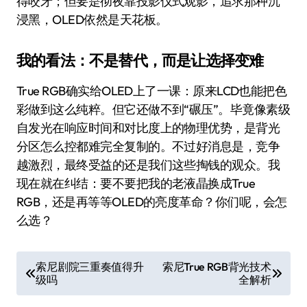
得咬牙；但要是彻夜靠投影仪式观影，追求那种沉
浸黑，OLED依然是天花板。
我的看法：不是替代，而是让选择变难
True RGB确实给OLED上了一课：原来LCD也能把色
彩做到这么纯粹。但它还做不到“碾压”。毕竟像素级
自发光在响应时间和对比度上的物理优势，是背光
分区怎么控都难完全复制的。不过好消息是，竞争
越激烈，最终受益的还是我们这些掏钱的观众。我
现在就在纠结：要不要把我的老液晶换成True
RGB，还是再等等OLED的亮度革命？你们呢，会怎
么选？
文
索尼剧院三重奏值得升
索尼True RGB背光技术
级吗
全解析
章