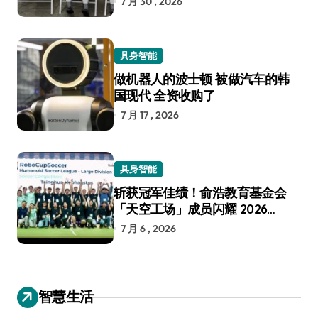
7 月 30 , 2026
具身智能
做机器人的波士顿 被做汽车的韩
国现代 全资收购了
7 月 17 , 2026
具身智能
斩获冠军佳绩！俞浩教育基金会
「天空工场」成员闪耀 2026
RoboCup 机器人世界杯
7 月 6 , 2026
智慧生活