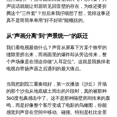
声说话就能让邻居听见回音壁的存在，为啥还要折
腾这个"三件套"？但后来我仔细想了想，觉得这事还
真不是简简单单用"好不好听"能概括的。
从"声画分离"到"声景统一"的跃迁
我们看电视最烦什么？声音从屏幕下方某个狭窄的
缝隙里挤出来，而画面里的爆炸却从旁边传来，整
个声场像是在强迫你做"人耳定位"。这就是我换掉老
电视自带扬声器之后遇到的最大痛点。
当我把剧院三重奏组好，第一次播放《沙丘》开场
的那个沙虫从地底破土而出的片段时，真的被那种
360度包裹感击中了。这不是那种隔壁房间传来的轰
鸣，而是好像整个客厅变成了电影的鸟瞰图，你能
感觉到声音在空间中移动、碰撞。特别是杜比全景