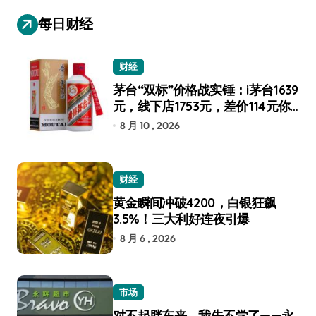
每日财经
财经
茅台“双标”价格战实锤：i茅台1639
元，线下店1753元，差价114元你
选谁？
8 月 10 , 2026
财经
黄金瞬间冲破4200，白银狂飙
3.5%！三大利好连夜引爆
8 月 6 , 2026
市场
对不起胖东来，我先不学了——永