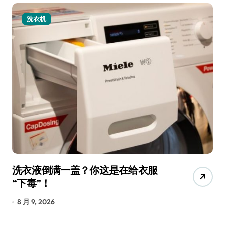
洗衣机
洗衣液倒满一盖？你这是在给衣服
宠
“下毒”！
香
8 月 9, 2026
8