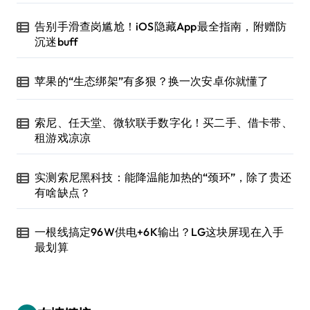
告别手滑查岗尴尬！iOS隐藏App最全指南，附赠防
沉迷buff
苹果的“生态绑架”有多狠？换一次安卓你就懂了
索尼、任天堂、微软联手数字化！买二手、借卡带、
租游戏凉凉
实测索尼黑科技：能降温能加热的“颈环”，除了贵还
有啥缺点？
一根线搞定96W供电+6K输出？LG这块屏现在入手
最划算