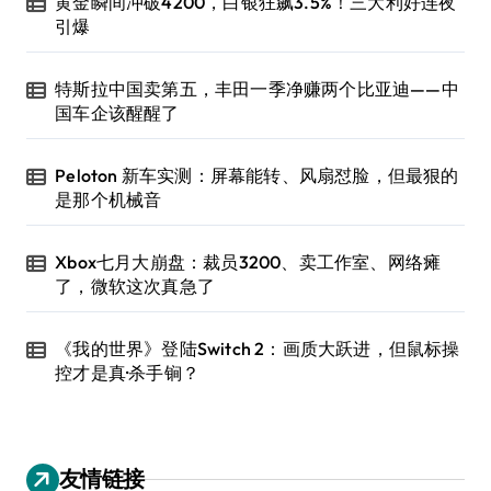
黄金瞬间冲破4200，白银狂飙3.5%！三大利好连夜
引爆
特斯拉中国卖第五，丰田一季净赚两个比亚迪——中
国车企该醒醒了
Peloton 新车实测：屏幕能转、风扇怼脸，但最狠的
是那个机械音
Xbox七月大崩盘：裁员3200、卖工作室、网络瘫
了，微软这次真急了
《我的世界》登陆Switch 2：画质大跃进，但鼠标操
控才是真·杀手锏？
友情链接