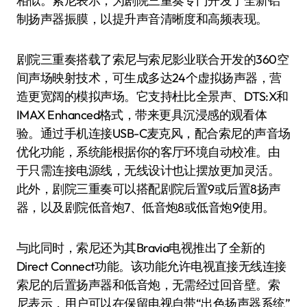
相似。索尼表示，为剧院三重奏专门开发了全新铝
制扬声器振膜，以提升声音清晰度和高频表现。
剧院三重奏搭载了索尼与索尼影业联合开发的360空
间声场映射技术，可生成多达24个虚拟扬声器，营
造更宽阔的模拟声场。它支持杜比全景声、DTS:X和
IMAX Enhanced格式，带来更具沉浸感的观看体
验。通过手机连接USB-C麦克风，配合索尼的声音场
优化功能，系统能根据你的客厅环境自动校准。由
于只需连接电源线，无线设计也让摆放更加灵活。
此外，剧院三重奏可以搭配剧院后置9或后置8扬声
器，以及剧院低音炮7、低音炮8或低音炮9使用。
与此同时，索尼还为其Bravia电视推出了全新的
Direct Connect功能。该功能允许电视直接无线连接
索尼的后置扬声器和低音炮，无需经过回音壁。索
尼表示，用户可以在保留电视自带“出色扬声器系统”