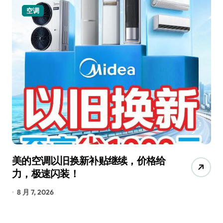
空调
美的空调以旧换新补贴继续，价格给
追
力，极速闪装！
4
长
8 月 7, 2026
8