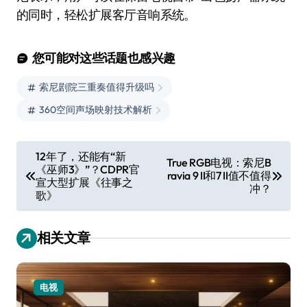
的同时，轻松扩展客厅音响系统。
您可能对这些话题也感兴趣
索尼剧院三重奏值得升级吗
360空间声场映射技术解析
文
12年了，还能有“新
True RGB电视：索尼B
《巫师3》”？CDPR官
章
ravia 9 II和7 II值不值得
宣大型扩展《往事之
冲？
导
歌》
航
相关文章
电视