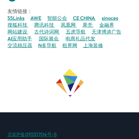
友情链接：
55Links
AWE
智能公会
CE CHINA
sinoces
搜狐科技
腾讯科技
凤凰网
果壳
金融界
网站建设
古代诗词网
五虎导航
天津博涛广告
AI应用助手
国际展会
电商礼品代发
交流稳压器
N多导航
租界网
上海装修
京ICP备07031704号-5