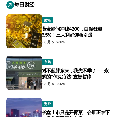
每日财经
财经
黄金瞬间冲破4200，白银狂飙
3.5%！三大利好连夜引爆
8 月 6 , 2026
市场
对不起胖东来，我先不学了——永
辉的“休克疗法”宣告暂停
8 月 4 , 2026
财经
长鑫上市只是开胃菜：合肥正在下