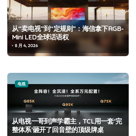
从“卖电视”到“定规则”：海信拿下RGB-
Mini LED全球话语权
8 月 4, 2026
电视
从电视一哥到声学霸主，TCL用一套‘完
整体系’砸开了回音壁的顶级牌桌