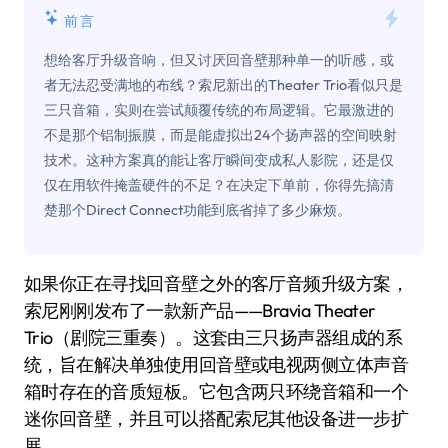
前言
想给客厅升级音响，但又讨厌回音壁那种单一的听感，或
者无法忍受满地的布线？索尼新出的Theater Trio看似只是
三只音箱，实则在尝试颠覆传统的布局逻辑。它最激进的
不是那个铝制振膜，而是能虚拟出24个扬声器的空间映射
技术。这种方案真的能让客厅瞬间变成私人影院，还是仅
仅在用软件掩盖硬件的不足？在决定下单前，你得先搞清
楚那个Direct Connect功能到底省掉了多少麻烦。
如果你正在寻找回音壁之外的客厅音频升级方案，
索尼刚刚发布了一款新产品——Bravia Theater
Trio（剧院三重奏）。这套由三只扬声器组成的系
统，旨在解决单独使用回音壁或电视两侧立体声音
箱时存在的音质短板。它包含两只环绕音箱和一个
迷你回音壁，并且可以搭配索尼其他设备进一步扩
展。