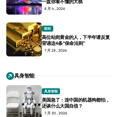
一盘你看不懂的大棋
8 月 4 , 2026
财经
高位站岗黄金的人，下半年请反复
背诵这4条“保命法则”
7 月 28 , 2026
具身智能
具身智能
美国急了：连中国的机器狗都怕，
还谈什么大国自信？
7 月 30 , 2026