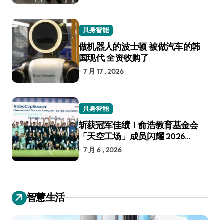
具身智能
做机器人的波士顿 被做汽车的韩
国现代 全资收购了
7 月 17 , 2026
具身智能
斩获冠军佳绩！俞浩教育基金会
「天空工场」成员闪耀 2026
RoboCup 机器人世界杯
7 月 6 , 2026
智慧生活