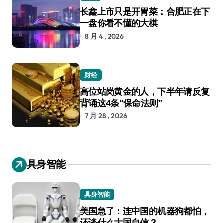
长鑫上市只是开胃菜：合肥正在下
一盘你看不懂的大棋
8 月 4 , 2026
财经
高位站岗黄金的人，下半年请反复
背诵这4条“保命法则”
7 月 28 , 2026
具身智能
具身智能
美国急了：连中国的机器狗都怕，
还谈什么大国自信？