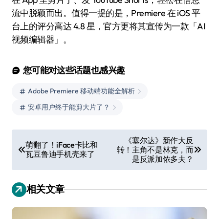
流中脱颖而出。值得一提的是，Premiere 在 iOS 平
台上的评分高达 4.8 星，官方更将其宣传为一款「AI
视频编辑器」。
您可能对这些话题也感兴趣
Adobe Premiere 移动端功能全解析
安卓用户终于能剪大片了？
文
《塞尔达》新作大反
萌翻了！iFace卡比和
转！主角不是林克，而
章
瓦豆鲁迪手机壳来了
是反派加侬多夫？
导
航
相关文章