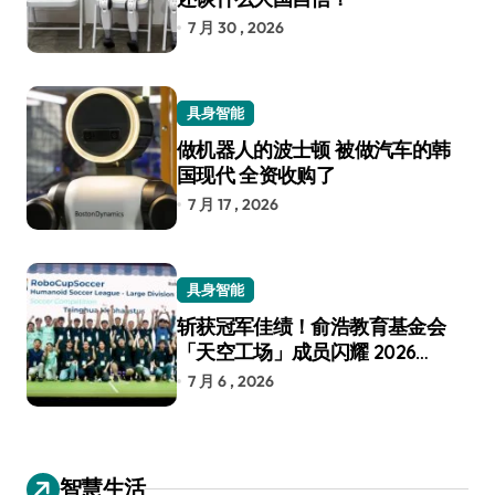
7 月 30 , 2026
具身智能
做机器人的波士顿 被做汽车的韩
国现代 全资收购了
7 月 17 , 2026
具身智能
斩获冠军佳绩！俞浩教育基金会
「天空工场」成员闪耀 2026
RoboCup 机器人世界杯
7 月 6 , 2026
智慧生活