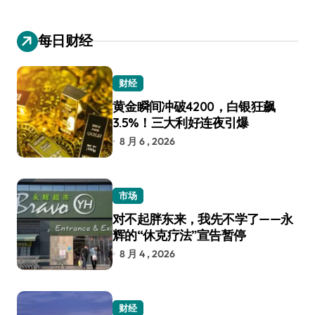
每日财经
财经
黄金瞬间冲破4200，白银狂飙
3.5%！三大利好连夜引爆
8 月 6 , 2026
市场
对不起胖东来，我先不学了——永
辉的“休克疗法”宣告暂停
8 月 4 , 2026
财经