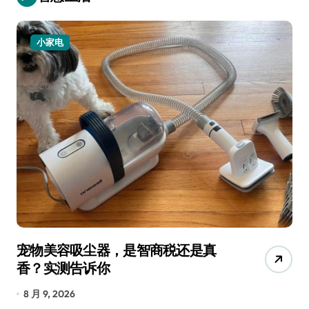
小家电
宠物美容吸尘器，是智商税还是真
三
香？实测告诉你
低
8 月 9, 2026
8