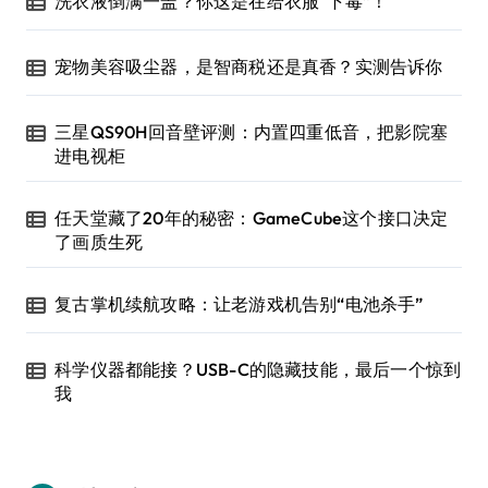
洗衣液倒满一盖？你这是在给衣服“下毒”！
宠物美容吸尘器，是智商税还是真香？实测告诉你
三星QS90H回音壁评测：内置四重低音，把影院塞
进电视柜
任天堂藏了20年的秘密：GameCube这个接口决定
了画质生死
复古掌机续航攻略：让老游戏机告别“电池杀手”
科学仪器都能接？USB-C的隐藏技能，最后一个惊到
我