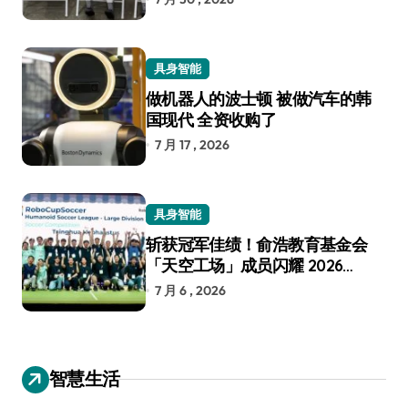
具身智能
做机器人的波士顿 被做汽车的韩
国现代 全资收购了
7 月 17 , 2026
具身智能
斩获冠军佳绩！俞浩教育基金会
「天空工场」成员闪耀 2026
RoboCup 机器人世界杯
7 月 6 , 2026
智慧生活