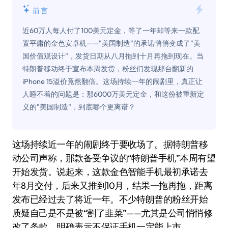
前言
近60万人每人付了100美元定金，等了一年却等来一款配
置平庸的金色安卓机——"美国制造"的承诺悄悄变成了"美
国价值观设计"，发货日期从八月拖到十月再拖到现在。当
特朗普移动终于宣布本周发货，粉丝们发现那台翻新的
iPhone 15溢价竟然翻倍。这场持续一年的闹剧里，真正让
人睡不着的问题是：那6000万美元定金，和这份被重新定
义的"美国制造"，到底哪个更离谱？
这场持续近一年的闹剧终于要收场了。据特朗普移
动公司声称，那款备受争议的“特朗普手机”本周有望
开始发货。说起来，这款金色智能手机最初承诺去
年8月交付，后来又推到10月，结果一拖再拖，距离
发布已经过去了将近一年。不少特朗普的粉丝开始
质疑自己是不是被“割了韭菜”——尤其是公司悄悄修
改了条款，明确表示不保证手机一定能上市。