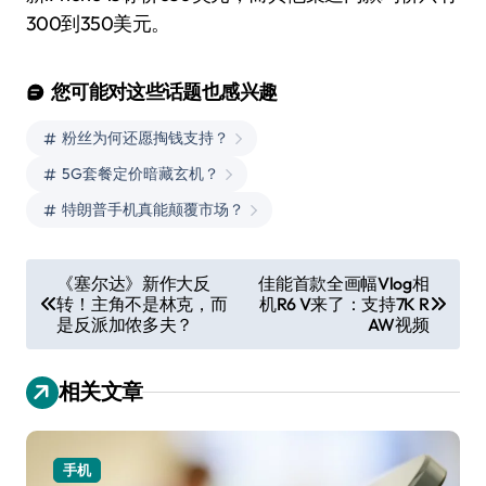
300到350美元。
您可能对这些话题也感兴趣
粉丝为何还愿掏钱支持？
5G套餐定价暗藏玄机？
特朗普手机真能颠覆市场？
文
《塞尔达》新作大反
佳能首款全画幅Vlog相
转！主角不是林克，而
机R6 V来了：支持7K R
章
是反派加侬多夫？
AW视频
导
航
相关文章
手机