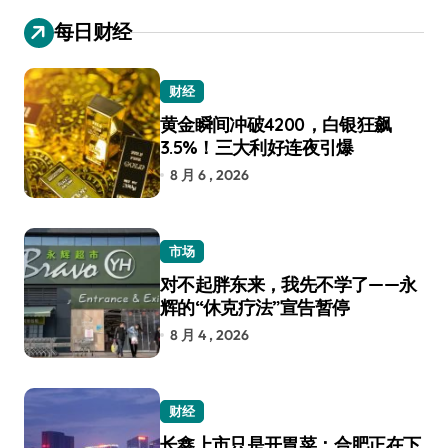
每日财经
财经
黄金瞬间冲破4200，白银狂飙
3.5%！三大利好连夜引爆
8 月 6 , 2026
市场
对不起胖东来，我先不学了——永
辉的“休克疗法”宣告暂停
8 月 4 , 2026
财经
长鑫上市只是开胃菜：合肥正在下