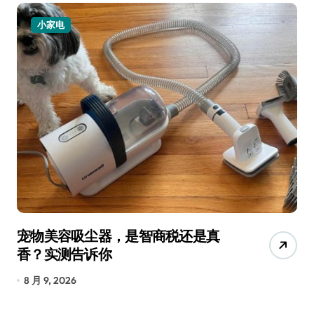
小家电
宠物美容吸尘器，是智商税还是真
三
香？实测告诉你
低
8 月 9, 2026
8