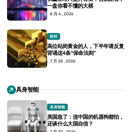
一盘你看不懂的大棋
8 月 4 , 2026
财经
高位站岗黄金的人，下半年请反复
背诵这4条“保命法则”
7 月 28 , 2026
具身智能
具身智能
美国急了：连中国的机器狗都怕，
还谈什么大国自信？
7 月 30 , 2026