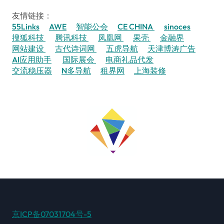
友情链接：
55Links
AWE
智能公会
CE CHINA
sinoces
搜狐科技
腾讯科技
凤凰网
果壳
金融界
网站建设
古代诗词网
五虎导航
天津博涛广告
AI应用助手
国际展会
电商礼品代发
交流稳压器
N多导航
租界网
上海装修
京ICP备07031704号-5