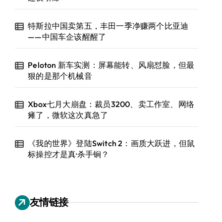
特斯拉中国卖第五，丰田一季净赚两个比亚迪
——中国车企该醒醒了
Peloton 新车实测：屏幕能转、风扇怼脸，但最
狠的是那个机械音
Xbox七月大崩盘：裁员3200、卖工作室、网络
瘫了，微软这次真急了
《我的世界》登陆Switch 2：画质大跃进，但鼠
标操控才是真·杀手锏？
友情链接