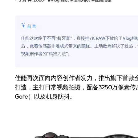
5 月 14, 2026
#
Vlog 相机
#
佳能相机
#
视频拍摄
比Model 3便宜？不，比Model 3有
550亿美金！沙特把EA买了，但背了
前言
Xbox 25岁生日送壁纸送徽章，就
佳能这次终于不再“挤牙膏”，直接把7K RAW下放给了Vlo
别再用汽车USB给MacBook充电了
后，藏着传感器非堆栈式带来的隐忧。主动散热解决了过热，
视频创作者的“精准刀法”。
花钱买宝马，启动先看蜘蛛侠？”车
Windows 11家庭版和专业版，选
佳能再次面向内容创作者发力，推出旗下首款全画幅Vlog相机——EOS R6 V。这款相机基于R6 III
你的U盘格式对了吗？详解exFAT和N
打造，主打日常视频拍摄，配备3250万像素传感
维修店最怕的“作死”操作：把手机塞
Gate）以及机身防抖。
轻到忽略不计 大疆Mini 2S内录实
从“卖电视”到“定规则”：海信拿下RGB-
对不起胖东来，我先不学了——永辉的