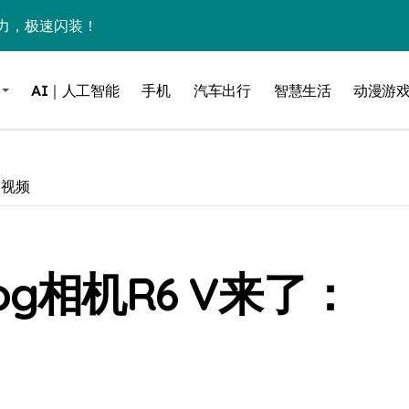
力，极速闪装！
0万台，技术创新驱动多品类增长
AI｜人工智能
手机
汽车出行
智慧生活
动漫游
%！三大利好连夜引爆
个比亚迪——中国车企该醒醒了
风扇怼脸，但最狠的是那个机械音
W视频
卖工作室、网络瘫了，微软这次真急了
大跃进，但鼠标操控才是真·杀手锏？
g相机R6 V来了：
继续“垂帘听政”？
17顶配？闪迪这波操作太狠了
储技术给了AI
小鹏的“多事之夏”