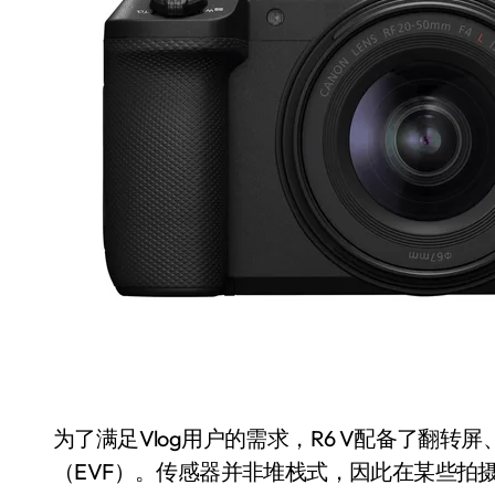
国际首次！中国钙钛矿探测器太空“
小米涨价！K90跳上3099，小米17标
长鑫上市只是开胃菜：合肥正在下一
耳机低音像白开水？90%的人第一步
复古玩家狂喜：Anbernic第三次复刻
Xbox 360 游戏终于要登 PC，光
AirTag 新版到底香不香？一篇帮你
净利润暴跌7.7%，苏泊尔开始靠“擦
为了满足Vlog用户的需求，R6 V配备了翻
（EVF）。传感器并非堆栈式，因此在某些拍