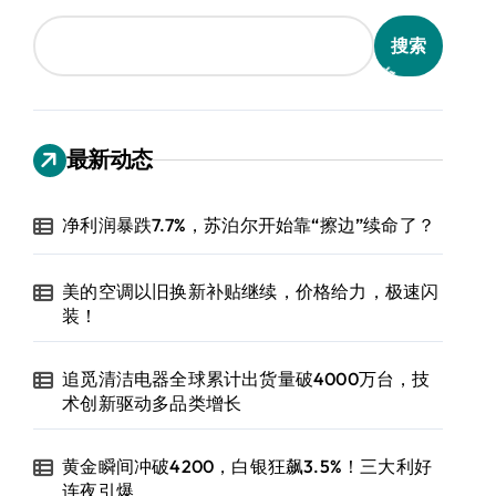
搜索
最新动态
净利润暴跌7.7%，苏泊尔开始靠“擦边”续命了？
美的空调以旧换新补贴继续，价格给力，极速闪
装！
追觅清洁电器全球累计出货量破4000万台，技
术创新驱动多品类增长
黄金瞬间冲破4200，白银狂飙3.5%！三大利好
连夜引爆