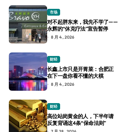
市场
对不起胖东来，我先不学了——
永辉的“休克疗法”宣告暂停
8 月 4 , 2026
财经
长鑫上市只是开胃菜：合肥正
在下一盘你看不懂的大棋
8 月 4 , 2026
财经
高位站岗黄金的人，下半年请
反复背诵这4条“保命法则”
7 月 28 , 2026