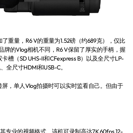
了重量，R6 V的重量为1.52磅（约689克），仅比
尼等品牌的Vlog相机不同，R6 V保留了厚实的手柄，握
 UHS-II和CFexpress B）以及全尺寸LP-
泊尔
美的空调以旧换新补贴继
全尺寸HDMI和USB-C。
？
续，价格给力，极速闪
翻转屏，单人Vlog拍摄时可以实时监看自己。但由于
装！
8 月 7, 2026
专业的视频格式。该机可录制高达7K 60fps 12-