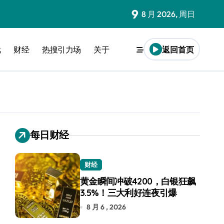
9
8 月 2026, 周日
戏
财经
热搜引力场
关于
返回首页
每日财经
财经
黄金瞬间冲破4200，白银狂飙
3.5%！三大利好连夜引爆
8 月 6 , 2026