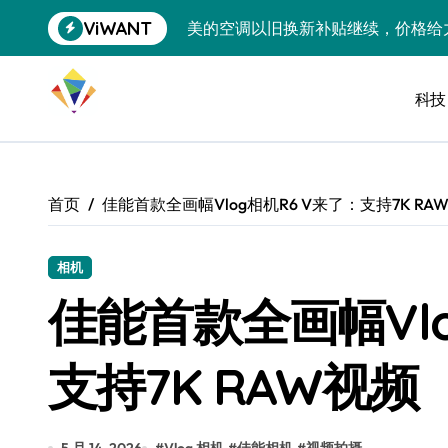
跳
ViWANT
美的空调以旧换新补贴继续，价格给
转
到
追觅清洁电器全球累计出货量破400
内
容
科技
黄金瞬间冲破4200，白银狂飙3.5
特斯拉中国卖第五，丰田一季净赚两
Peloton 新车实测：屏幕能转、
首页
佳能首款全画幅Vlog相机R6 V来了：支持7K RA
Xbox七月大崩盘：裁员3200、
《我的世界》登陆Switch 2：画质
相机
佳能首款全画幅Vlo
谷歌DeepMind创始人辞去CEO，但
全球最小U盘，容量却碾压iPhone 
支持7K RAW视频
400层堆叠、性能翻倍 三星把最新存
召回X9、合作大众遇冷、高端梦碎：