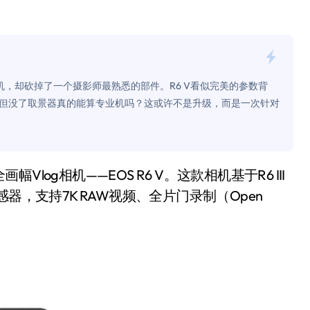
面儿——试驾雷克萨斯ES 500e
200亿的债
是不送主机，你领不领？
g相机，却砍掉了一个摄影师最熟悉的部件。R6 V看似完美的参数背
！老司机教你3招真·快充
但没了取景器真的能算专业机吗？这或许不是升级，而是一次针对
主怒了：车内不是广告屏！
错真的会后悔吗？
TFS的终极对决
器，支持7K RAW视频、全片门录制（Open
冰箱，你中招了吗？
测，值不值得冲？
Mini LED全球话语权
“休克疗法”宣告暂停