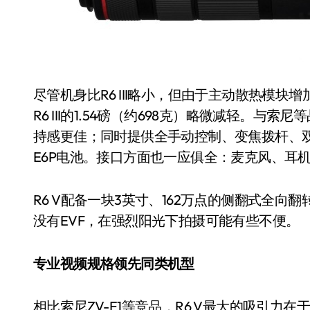
尽管机身比R6 III略小，但由于主动散热模块增加
R6 III的1.54磅（约698克）略微减轻。与索
持感更佳；同时提供全手动控制、变焦拨杆、双卡槽（SD
注意：你
净利润暴跌7.7%，苏
E6P电池。接口方面也一应俱全：麦克风、耳机、
美国认定
开始靠“擦边”续命了
R6 V配备一块3英寸、162万点的侧翻式全向
8 月 7, 2026
没有EVF，在强烈阳光下拍摄可能有些不便。
专业视频规格领先同类机型
相比索尼ZV-E1等竞品，R6 V最大的吸引力在于其