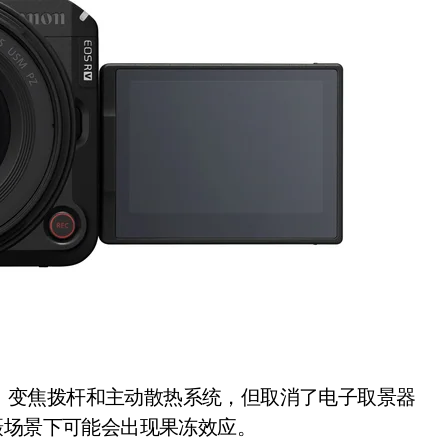
开箱”，一边探测射线一边光伏发电
准版逼近4800
盘你看不懂的大棋
就做错了
GBA SP，情怀拉满
盘党也能“以盘换数”了？
避坑+种草
边”续命了？
转屏、变焦拨杆和主动散热系统，但取消了电子取景器
摄场景下可能会出现果冻效应。