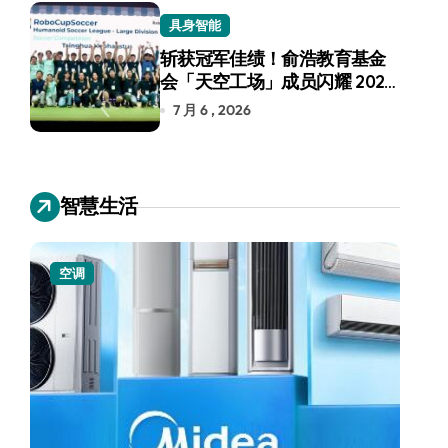
具身智能
斩获冠军佳绩！俞浩教育基金
会「天空工场」成员闪耀 2026
RoboCup 机器人世界杯
7 月 6 , 2026
智慧生活
小家电