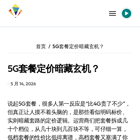
跳
转
到
内
容
首页
5G套餐定价暗藏玄机？
5G套餐定价暗藏玄机？
5 月 14, 2026
说起5G套餐，很多人第一反应是“比4G贵了不少”，
但真正让人摸不着头脑的，是那些看似明码标价、
实则暗藏套路的定价逻辑。运营商们把套餐拆成几
十个档位，从几十块到几百块不等，可仔细一算，
低档套餐的性价比低得离谱，高档套餐又塞满了你