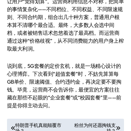
让用户“觉得划算”。运营商利用信息不对称，把简单
的事情复杂化——不同档位、不同权益、不同限速规
则、不同合约期，组合出几十种方案，普通用户根
本算不清哪个最合适。最终，大多数人会选中间
档，或者被销售话术忽悠着选了最高档。而运营商
通过这种“价格歧视”，从不同消费能力的用户身上榨
取最大利润。
说到底，5G套餐的定价玄机，就是一场精心设计的
心理博弈。下次看到“超值套餐”时，不妨先算算每
GB单价、限速阈值、合约违约金，再决定要不要掏
钱。毕竟，运营商不会告诉你，最便宜的方案往往
藏在那些不起眼的“企业套餐”或“校园套餐”里——前
提是你得主动去问。
文
特朗普手机真能颠覆市
粉丝为何还愿掏钱支
场？
持？