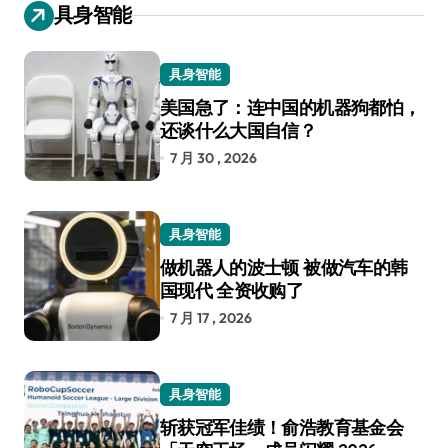
具身智能
具身智能
美国急了：连中国的机器狗都怕，
还谈什么大国自信？
7 月 30 , 2026
具身智能
做机器人的波士顿 被做汽车的韩
国现代 全资收购了
7 月 17 , 2026
具身智能
斩获冠军佳绩！俞浩教育基金会