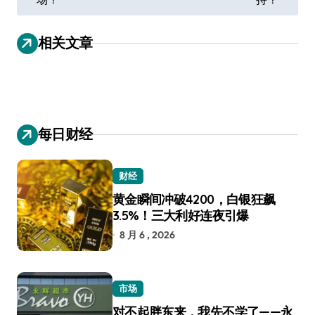
章
导
相关文章
航
每日财经
财经
黄金瞬间冲破4200，白银狂飙
3.5%！三大利好连夜引爆
8 月 6 , 2026
市场
对不起胖东来，我先不学了——永