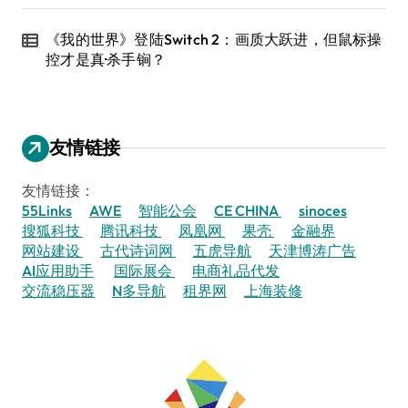
《我的世界》登陆Switch 2：画质大跃进，但鼠标操
控才是真·杀手锏？
友情链接
友情链接：
55Links
AWE
智能公会
CE CHINA
sinoces
搜狐科技
腾讯科技
凤凰网
果壳
金融界
网站建设
古代诗词网
五虎导航
天津博涛广告
AI应用助手
国际展会
电商礼品代发
交流稳压器
N多导航
租界网
上海装修