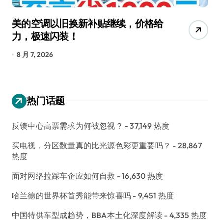
美的空调以旧换新补贴继续，价格给
追
力，极速闪装！
4
长
8 月 7, 2026
8
热门话题
反馈中心高票需求为何被忽视？
- 37,149 热度
买电视，分区数量真的比光源色彩更重要吗？
- 28,867
热度
面对网络拉踩车企应如何自救
- 16,630 热度
哈兰德的世界杯首秀能带来惊喜吗
- 9,451 热度
中国特供车型成趋势，BBA本土化深度解读
- 4,335 热度