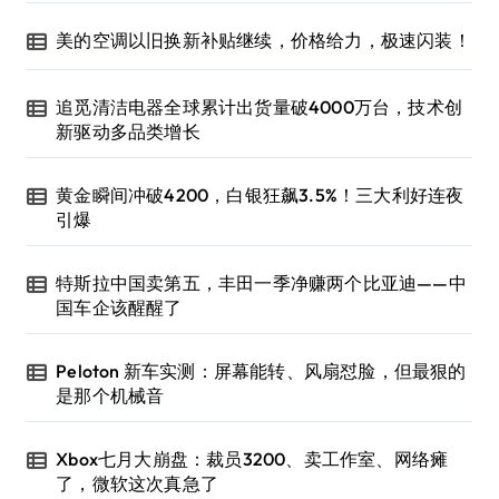
美的空调以旧换新补贴继续，价格给力，极速闪装！
追觅清洁电器全球累计出货量破4000万台，技术创
新驱动多品类增长
黄金瞬间冲破4200，白银狂飙3.5%！三大利好连夜
引爆
特斯拉中国卖第五，丰田一季净赚两个比亚迪——中
国车企该醒醒了
Peloton 新车实测：屏幕能转、风扇怼脸，但最狠的
是那个机械音
Xbox七月大崩盘：裁员3200、卖工作室、网络瘫
了，微软这次真急了