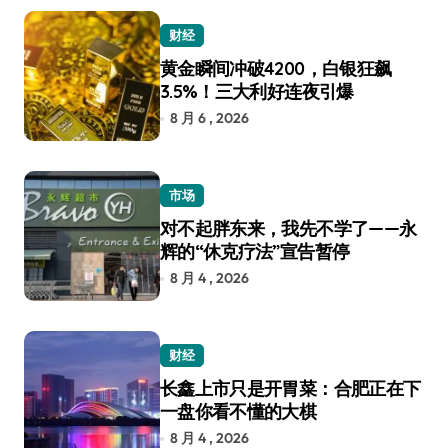
财经
黄金瞬间冲破4200，白银狂飙
3.5%！三大利好连夜引爆
8 月 6 , 2026
市场
对不起胖东来，我先不学了——永
辉的“休克疗法”宣告暂停
8 月 4 , 2026
财经
长鑫上市只是开胃菜：合肥正在下
一盘你看不懂的大棋
8 月 4 , 2026