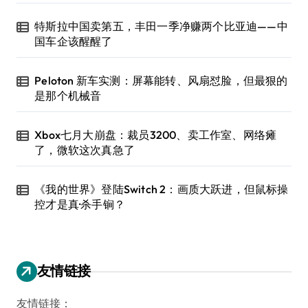
特斯拉中国卖第五，丰田一季净赚两个比亚迪——中
国车企该醒醒了
Peloton 新车实测：屏幕能转、风扇怼脸，但最狠的
是那个机械音
Xbox七月大崩盘：裁员3200、卖工作室、网络瘫
了，微软这次真急了
《我的世界》登陆Switch 2：画质大跃进，但鼠标操
控才是真·杀手锏？
友情链接
友情链接：