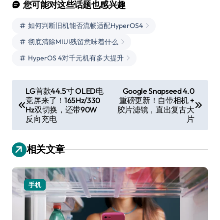
您可能对这些话题也感兴趣
如何判断旧机能否流畅适配HyperOS4
彻底清除MIUI残留意味着什么
HyperOS 4对千元机有多大提升
文
LG首款44.5寸 OLED电
Google Snapseed 4.0
竞屏来了！165Hz/330
重磅更新！自带相机 +
章
Hz双切换，还带90W
胶片滤镜，直出复古大
导
反向充电
片
航
相关文章
手机