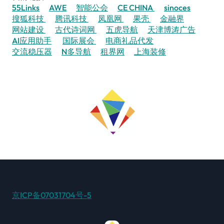
55Links
AWE
智能公会
CE CHINA
sinoces
搜狐科技
腾讯科技
凤凰网
果壳
金融界
网站建设
古代诗词网
五虎导航
天津博涛广告
AI应用助手
国际展会
电商礼品代发
交流稳压器
N多导航
租界网
上海装修
京ICP备07031704号-5