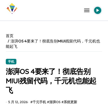
跳
转
到
内
容
首页
澎湃OS 4要来了！彻底告别MIUI残留代码，千元机也
能起飞
手机
澎湃OS 4要来了！彻底告别
MIUI残留代码，千元机也能起
飞
5 月 12, 2026
#
千元手机
#
澎湃OS
#
系统更新