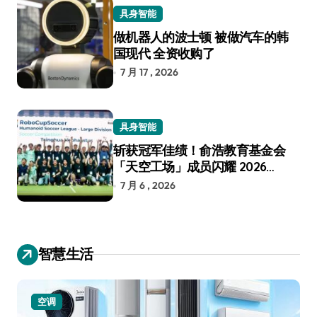
具身智能
做机器人的波士顿 被做汽车的韩
国现代 全资收购了
7 月 17 , 2026
具身智能
斩获冠军佳绩！俞浩教育基金会
「天空工场」成员闪耀 2026
RoboCup 机器人世界杯
7 月 6 , 2026
智慧生活
空调