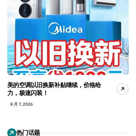
美的空调以旧换新补贴继续，价格给
追
力，极速闪装！
4
长
8 月 7, 2026
8
热门话题