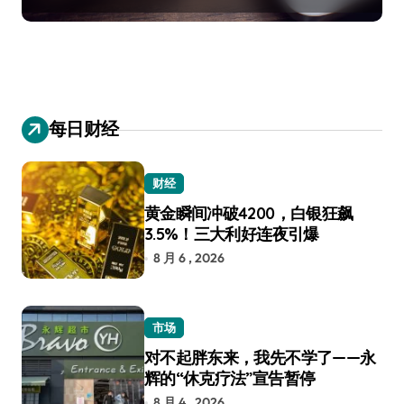
每日财经
财经
黄金瞬间冲破4200，白银狂飙
3.5%！三大利好连夜引爆
8 月 6 , 2026
市场
对不起胖东来，我先不学了——永
辉的“休克疗法”宣告暂停
8 月 4 , 2026