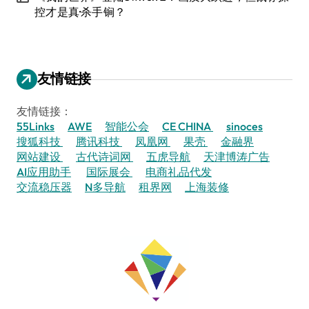
控才是真·杀手锏？
友情链接
友情链接：
55Links
AWE
智能公会
CE CHINA
sinoces
搜狐科技
腾讯科技
凤凰网
果壳
金融界
网站建设
古代诗词网
五虎导航
天津博涛广告
AI应用助手
国际展会
电商礼品代发
交流稳压器
N多导航
租界网
上海装修