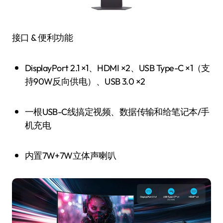
接口 & 便利功能
DisplayPort 2.1 ×1、HDMI ×2、USB Type-C ×1（支
持90W反向供电）、USB 3.0 ×2
一根USB-C线搞定视频、数据传输和给笔记本/手
机充电
内置7W+7W立体声喇叭