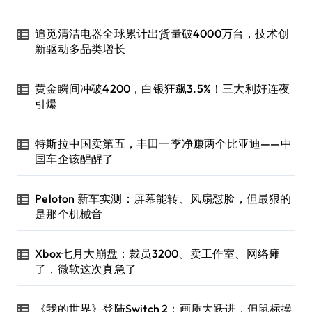
追觅清洁电器全球累计出货量破4000万台，技术创
新驱动多品类增长
黄金瞬间冲破4200，白银狂飙3.5%！三大利好连夜
引爆
特斯拉中国卖第五，丰田一季净赚两个比亚迪——中
国车企该醒醒了
Peloton 新车实测：屏幕能转、风扇怼脸，但最狠的
是那个机械音
Xbox七月大崩盘：裁员3200、卖工作室、网络瘫
了，微软这次真急了
《我的世界》登陆Switch 2：画质大跃进，但鼠标操