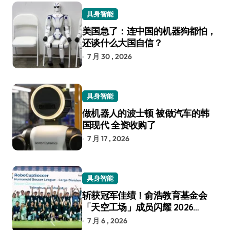
具身智能
美国急了：连中国的机器狗都怕，
还谈什么大国自信？
7 月 30 , 2026
具身智能
做机器人的波士顿 被做汽车的韩
国现代 全资收购了
7 月 17 , 2026
具身智能
斩获冠军佳绩！俞浩教育基金会
「天空工场」成员闪耀 2026
RoboCup 机器人世界杯
7 月 6 , 2026