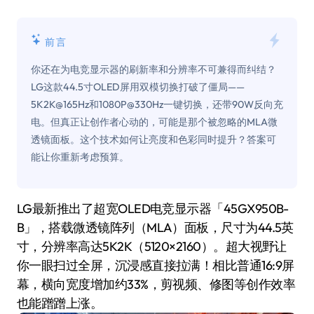
前言
你还在为电竞显示器的刷新率和分辨率不可兼得而纠结？
LG这款44.5寸OLED屏用双模切换打破了僵局——
5K2K@165Hz和1080P@330Hz一键切换，还带90W反向充
电。但真正让创作者心动的，可能是那个被忽略的MLA微
透镜面板。这个技术如何让亮度和色彩同时提升？答案可
能让你重新考虑预算。
LG最新推出了超宽OLED电竞显示器「45GX950B-
B」，搭载微透镜阵列（MLA）面板，尺寸为44.5英
寸，分辨率高达5K2K（5120×2160）。超大视野让
你一眼扫过全屏，沉浸感直接拉满！相比普通16:9屏
幕，横向宽度增加约33%，剪视频、修图等创作效率
也能蹭蹭上涨。