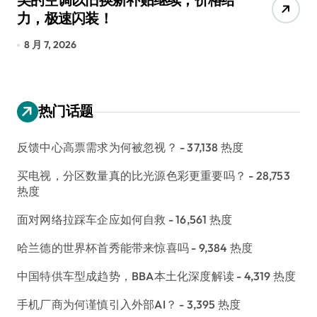
力，极速闪装！
4
长
8 月 7, 2026
8
热门话题
反馈中心高票需求为何被忽视？
- 37,138 热度
买电视，分区数量真的比光源色彩更重要吗？
- 28,753
热度
面对网络拉踩车企应如何自救
- 16,561 热度
哈兰德的世界杯首秀能带来惊喜吗
- 9,384 热度
中国特供车型成趋势，BBA本土化深度解读
- 4,319 热度
手机厂商为何谨慎引入外部AI？
- 3,395 热度