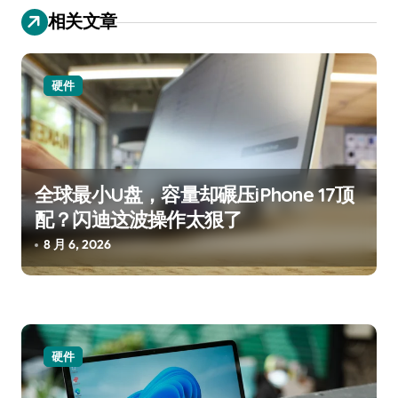
航
相关文章
硬件
全球最小U盘，容量却碾压iPhone 17顶
配？闪迪这波操作太狠了
8 月 6, 2026
硬件