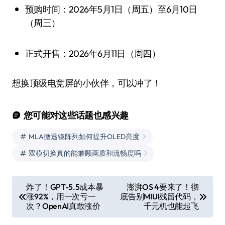
预购时间：2026年5月1日（周五）至6月10日
（周三）
正式开售：2026年6月11日（周四）
想换顶级电竞屏的小伙伴，可以冲了！
您可能对这些话题也感兴趣
MLA微透镜阵列如何提升OLED亮度
双模切换真的能兼顾画质和流畅度吗
文
炸了！GPT-5.5成本暴
澎湃OS 4要来了！彻
涨92%，用一次亏一
底告别MIUI残留代码，
章
次？OpenAI真敢涨价
千元机也能起飞
导