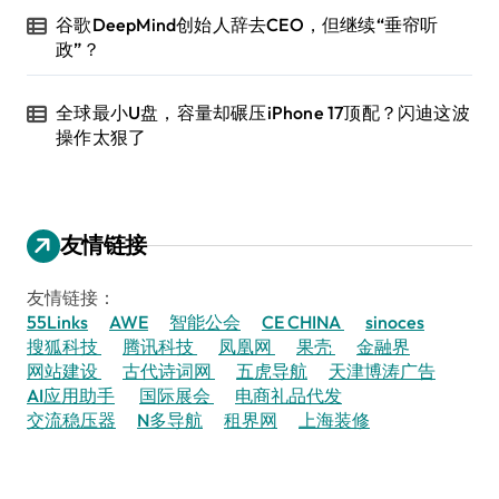
谷歌DeepMind创始人辞去CEO，但继续“垂帘听
政”？
全球最小U盘，容量却碾压iPhone 17顶配？闪迪这波
操作太狠了
友情链接
友情链接：
55Links
AWE
智能公会
CE CHINA
sinoces
搜狐科技
腾讯科技
凤凰网
果壳
金融界
网站建设
古代诗词网
五虎导航
天津博涛广告
AI应用助手
国际展会
电商礼品代发
交流稳压器
N多导航
租界网
上海装修