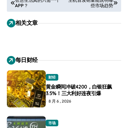
APP？
些市场趋势
章
导
相关文章
航
每日财经
财经
黄金瞬间冲破4200，白银狂飙
3.5%！三大利好连夜引爆
8 月 6 , 2026
市场