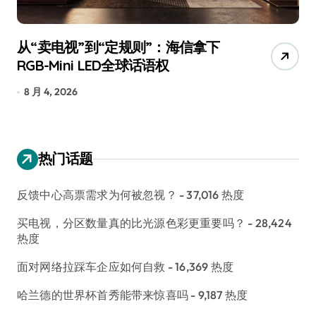
从“卖电视”到“定规则”：海信拿下
追
RGB-Mini LED全球话语权
已
8 月 4, 2026
7
热门话题
反馈中心高票需求为何被忽视？
- 37,016 热度
买电视，分区数量真的比光源色彩更重要吗？
- 28,424
热度
面对网络拉踩车企应如何自救
- 16,369 热度
哈兰德的世界杯首秀能带来惊喜吗
- 9,187 热度