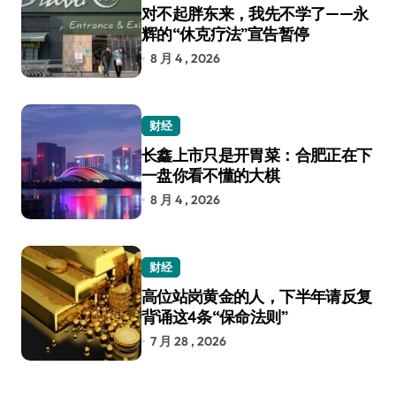
对不起胖东来，我先不学了——永
辉的“休克疗法”宣告暂停
8 月 4 , 2026
财经
长鑫上市只是开胃菜：合肥正在下
一盘你看不懂的大棋
8 月 4 , 2026
财经
高位站岗黄金的人，下半年请反复
背诵这4条“保命法则”
7 月 28 , 2026