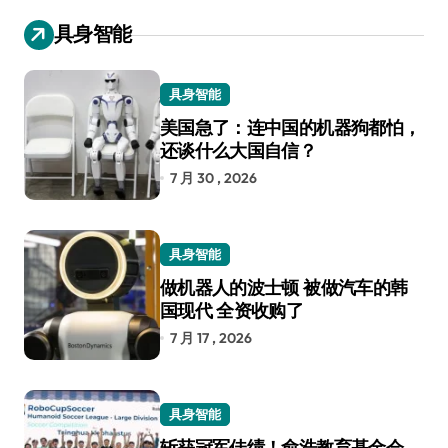
具身智能
具身智能
美国急了：连中国的机器狗都怕，
还谈什么大国自信？
7 月 30 , 2026
具身智能
做机器人的波士顿 被做汽车的韩
国现代 全资收购了
7 月 17 , 2026
具身智能
斩获冠军佳绩！俞浩教育基金会