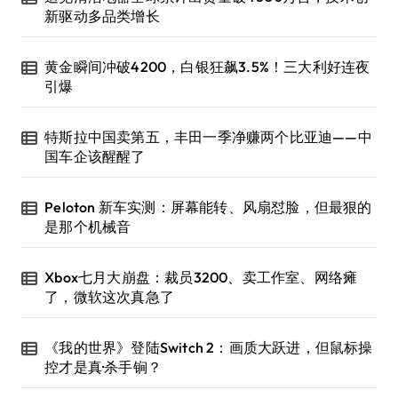
新驱动多品类增长
黄金瞬间冲破4200，白银狂飙3.5%！三大利好连夜
引爆
特斯拉中国卖第五，丰田一季净赚两个比亚迪——中
国车企该醒醒了
Peloton 新车实测：屏幕能转、风扇怼脸，但最狠的
是那个机械音
Xbox七月大崩盘：裁员3200、卖工作室、网络瘫
了，微软这次真急了
《我的世界》登陆Switch 2：画质大跃进，但鼠标操
控才是真·杀手锏？