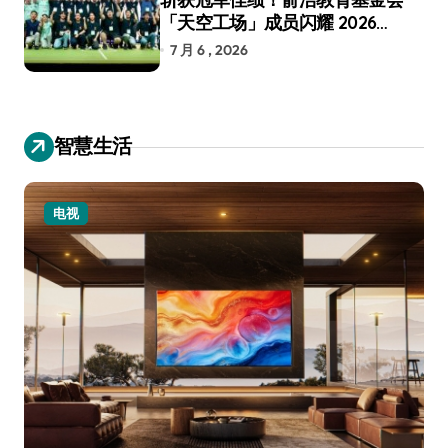
「天空工场」成员闪耀 2026
RoboCup 机器人世界杯
7 月 6 , 2026
智慧生活
电视