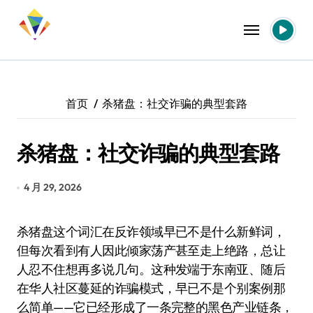
跳
转
到
内
容
首页
杀猪盘：社交诈骗的典型套路
杀猪盘：社交诈骗的典型套路
4 月 29, 2026
杀猪盘这个词汇在反诈领域早已不是什么新鲜词，
但每次看到有人因此倾家荡产甚至走上绝路，总让
人忍不住想再多说几句。这种发端于东南亚、随后
在华人社区蔓延的诈骗模式，早已不是个别案例那
么简单——它已经形成了一条完整的黑色产业链条，