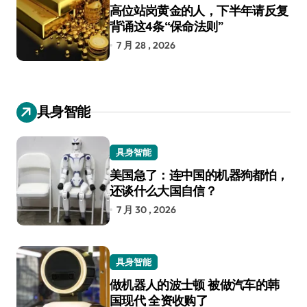
高位站岗黄金的人，下半年请反复
背诵这4条“保命法则”
7 月 28 , 2026
具身智能
具身智能
美国急了：连中国的机器狗都怕，
还谈什么大国自信？
7 月 30 , 2026
具身智能
做机器人的波士顿 被做汽车的韩
国现代 全资收购了