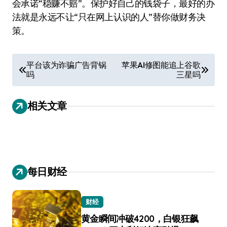
会承诺“稳赚不赔”。保护好自己的钱袋子，最好的办
法就是永远不让“只在网上认识的人”替你做财务决
策。
文
平台该为诈骗广告背锅
苹果AI修图能追上谷歌
吗
三星吗
章
导
相关文章
航
每日财经
财经
黄金瞬间冲破4200，白银狂飙