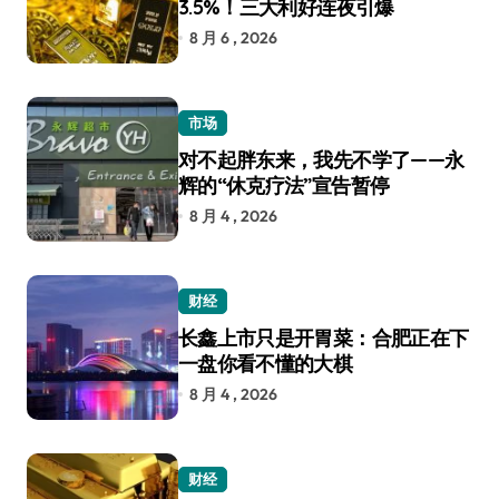
3.5%！三大利好连夜引爆
8 月 6 , 2026
市场
对不起胖东来，我先不学了——永
辉的“休克疗法”宣告暂停
8 月 4 , 2026
财经
长鑫上市只是开胃菜：合肥正在下
一盘你看不懂的大棋
8 月 4 , 2026
财经