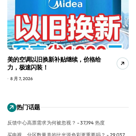
美的空调以旧换新补贴继续，价格给
追
力，极速闪装！
4
长
8 月 7, 2026
8
热门话题
反馈中心高票需求为何被忽视？
- 37,194 热度
买电视，分区数量真的比光源色彩更重要吗？
- 29,037