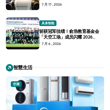
7 月 17 , 2026
具身智能
斩获冠军佳绩！俞浩教育基金会
「天空工场」成员闪耀 2026
RoboCup 机器人世界杯
7 月 6 , 2026
智慧生活
空调