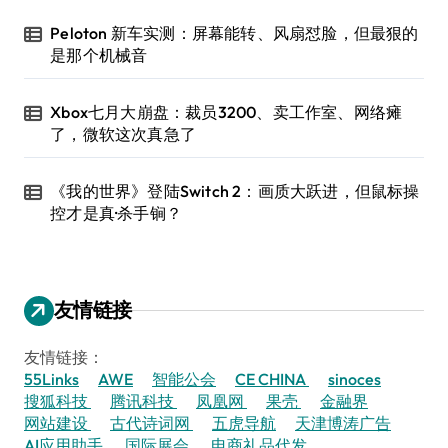
Peloton 新车实测：屏幕能转、风扇怼脸，但最狠的
是那个机械音
Xbox七月大崩盘：裁员3200、卖工作室、网络瘫
了，微软这次真急了
《我的世界》登陆Switch 2：画质大跃进，但鼠标操
控才是真·杀手锏？
友情链接
友情链接：
55Links
AWE
智能公会
CE CHINA
sinoces
搜狐科技
腾讯科技
凤凰网
果壳
金融界
网站建设
古代诗词网
五虎导航
天津博涛广告
AI应用助手
国际展会
电商礼品代发