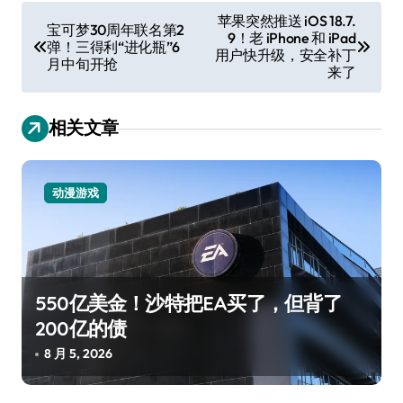
文
苹果突然推送 iOS 18.7.
宝可梦30周年联名第2
9！老 iPhone 和 iPad
章
弹！三得利“进化瓶”6
用户快升级，安全补丁
月中旬开抢
导
来了
航
相关文章
动漫游戏
550亿美金！沙特把EA买了，但背了
200亿的债
8 月 5, 2026