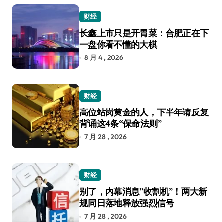
财经
长鑫上市只是开胃菜：合肥正在下
一盘你看不懂的大棋
8 月 4 , 2026
财经
高位站岗黄金的人，下半年请反复
背诵这4条“保命法则”
7 月 28 , 2026
财经
别了，内幕消息”收割机”！两大新
规同日落地释放强烈信号
7 月 28 , 2026