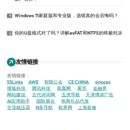
Windows 11家庭版和专业版，选错真的会后悔吗？
你的U盘格式对了吗？详解exFAT和NTFS的终极对决
友情链接
友情链接：
55Links
AWE
智能公会
CE CHINA
sinoces
搜狐科技
腾讯科技
凤凰网
果壳
金融界
网站建设
古代诗词网
五虎导航
天津博涛广告
AI应用助手
国际展会
电商礼品代发
交流稳压器
N多导航
租界网
上海装修