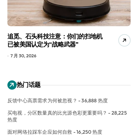
追觅、石头科技注意：你们的扫地机
月
已被美国认定为“战略武器”
还
7 月 30, 2026
7
热门话题
反馈中心高票需求为何被忽视？
- 36,888 热度
买电视，分区数量真的比光源色彩更重要吗？
- 28,225
热度
面对网络拉踩车企应如何自救
- 16,250 热度