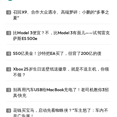
召回X9、合作大众遇冷、高端梦碎：小鹏的“多事之
夏”
比Model 3便宜？不，比Model 3有面儿——试驾雷克
萨斯ES 500e
550亿美金！沙特把EA买了，但背了200亿的债
Xbox 25岁生日送壁纸送徽章，就是不送主机，你领
不领？
别再用汽车USB给MacBook充电了！老司机教你3招
真·快充
花钱买宝马，启动先看蜘蛛侠？”车主怒了：车内不
是广告屏！