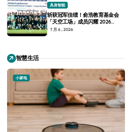
具身智能
斩获冠军佳绩！俞浩教育基金会
「天空工场」成员闪耀 2026
RoboCup 机器人世界杯
7 月 6 , 2026
智慧生活
小家电