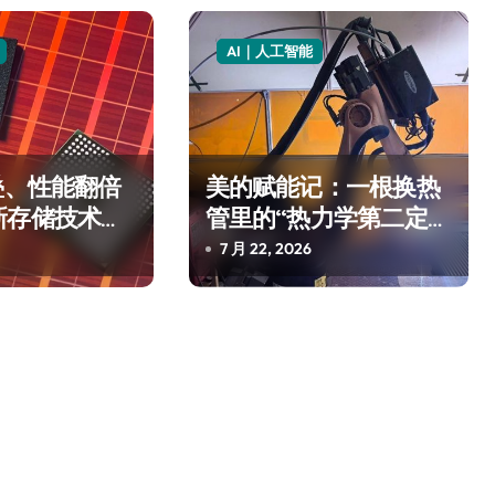
AI｜人工智能
叠、性能翻倍
美的赋能记：一根换热
新存储技术给
管里的“热力学第二定
律”
净利润暴跌7.7%，苏泊尔
7 月 22, 2026
开始靠“擦边”续命了？
8 月 7, 2026