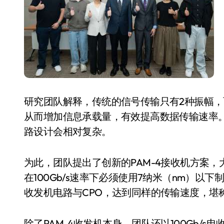
国际首次！中国钙钛矿探测器太空“
小米涨价！K90跳上3099，小米17标
长鑫上市只是开胃菜：合肥正在下一
耳机低音像白开水？90%的人第一步
复古玩家狂喜：Anbernic第三次复刻
研究团队解释，传统的信号传输只有2种振幅，
Xbox 360 游戏终于要登 PC，光
从而增加信息承载量，有效提高数据传输速率
AirTag 新版到底香不香？一篇帮你
路设计会相对复杂。
净利润暴跌7.7%，苏泊尔开始靠“擦
为此，团队提出了创新的PAM-4接收机方案
在100Gb/s速率下必须使用7纳米（nm）以
收发机电路与CPO，达到同样的传输速度，堪
除了PAM-4收发机本身，团队还以100Gb/