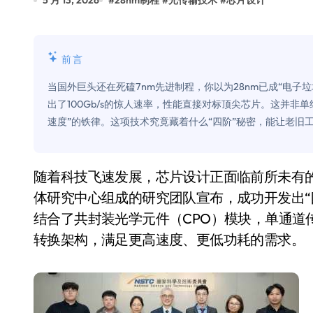
5 月 13, 2026
#
28nm制程
#
光传输技术
#
芯片设计
比Model 3便宜？不，比Model 3有
550亿美金！沙特把EA买了，但背了
前言
Xbox 25岁生日送壁纸送徽章，就
当国外巨头还在死磕7nm先进制程，你以为28nm已成“电子
别再用汽车USB给MacBook充电了
出了100Gb/s的惊人速率，性能直接对标顶尖芯片。这并非
速度”的铁律。这项技术究竟藏着什么“四阶”秘密，能让老旧
花钱买宝马，启动先看蜘蛛侠？”车
Windows 11家庭版和专业版，选
随着科技飞速发展，芯片设计正面临前所未有的挑战。近日，台湾清华大学电机系与国研院半导
你的U盘格式对了吗？详解exFAT和N
体研究中心组成的研究团队宣布，成功开发出“四
维修店最怕的“作死”操作：把手机塞
结合了共封装光学元件（CPO）模块，单通道传
轻到忽略不计 大疆Mini 2S内录实
转换架构，满足更高速度、更低功耗的需求。
从“卖电视”到“定规则”：海信拿下RGB-
对不起胖东来，我先不学了——永辉的