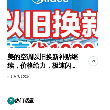
美的空调以旧换新补贴继
续，价格给力，极速闪
货
装！
8 月 7, 2026
8
热门话题