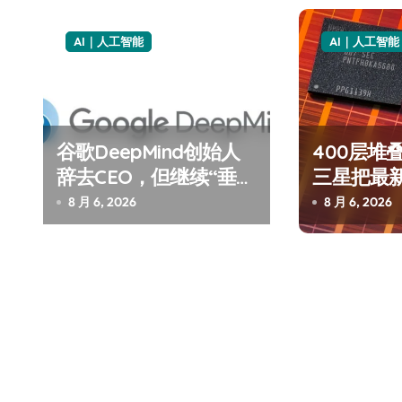
航
AI｜人工智能
AI｜人工智能
谷歌DeepMind创始人
400层堆
辞去CEO，但继续“垂帘
三星把最
听政”？
了AI
追觅、石头科技注意：你
8 月 6, 2026
8 月 6, 2026
们的扫地机已被美国认定
为“战略武器”
7 月 30, 2026