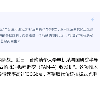
面儿——试驾雷克萨斯ES 500e
200亿的债
是不送主机，你领不领？
垃圾”？台清大团队这项“反向操作”的神技，竟用落后两代的工艺跑
！老司机教你3招真·快充
单纯的参数胜利，而是通过一个巧妙的电路设计，打破了“制程决定
工艺起死回生？
主怒了：车内不是广告屏！
错真的会后悔吗？
TFS的终极对决
阶脉冲振幅调变（PAM-4）收发机”。这项技术
冰箱，你中招了吗？
输速率高达100Gb/s，有望取代传统插拔式光电
测，值不值得冲？
Mini LED全球话语权
“休克疗法”宣告暂停