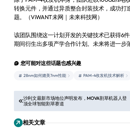
转换元件，并通过异质整合封装技术，成功打造
题。（ViWANT未网｜未来科技网）
该团队围绕这一计划开发的关键技术已获得6件
期间衍生出多项产学合作计划。未来将进一步
您可能对这些话题也感兴趣
28nm如何媲美7nm性能
PAM-4收发机技术解析
小家电
文
沙利文最新市场地位声明发布，MOVA割草机器人登
顶全球智能割草赛道
章
导
相关文章