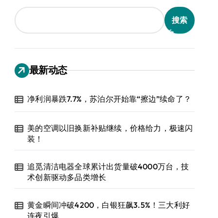
搜索
最新动态
净利润暴跌7.7%，苏泊尔开始靠“擦边”续命了？
美的空调以旧换新补贴继续，价格给力，极速闪
装！
追觅清洁电器全球累计出货量破4000万台，技
术创新驱动多品类增长
黄金瞬间冲破4200，白银狂飙3.5%！三大利好
连夜引爆