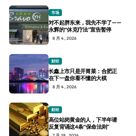
市场
对不起胖东来，我先不学了——
永辉的“休克疗法”宣告暂停
8 月 4 , 2026
财经
长鑫上市只是开胃菜：合肥正
在下一盘你看不懂的大棋
8 月 4 , 2026
财经
高位站岗黄金的人，下半年请
反复背诵这4条“保命法则”
7 月 28 , 2026