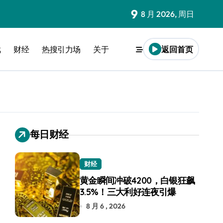
9
8 月 2026, 周日
戏
财经
热搜引力场
关于
返回首页
每日财经
财经
黄金瞬间冲破4200，白银狂飙
3.5%！三大利好连夜引爆
8 月 6 , 2026