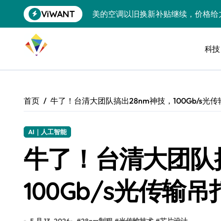
跳
ViWANT
美的空调以旧换新补贴继续，价格给
转
到
追觅清洁电器全球累计出货量破400
内
容
科技
黄金瞬间冲破4200，白银狂飙3.5
特斯拉中国卖第五，丰田一季净赚两
Peloton 新车实测：屏幕能转、
首页
牛了！台清大团队搞出28nm神技，100Gb/s光传
Xbox七月大崩盘：裁员3200、
《我的世界》登陆Switch 2：画质
AI｜人工智能
牛了！台清大团队搞
谷歌DeepMind创始人辞去CEO，但
全球最小U盘，容量却碾压iPhone 
100Gb/s光传输吊
400层堆叠、性能翻倍 三星把最新存
召回X9、合作大众遇冷、高端梦碎：