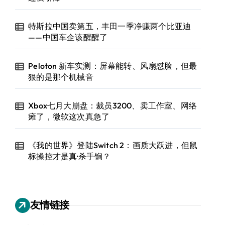
特斯拉中国卖第五，丰田一季净赚两个比亚迪
——中国车企该醒醒了
Peloton 新车实测：屏幕能转、风扇怼脸，但最
狠的是那个机械音
Xbox七月大崩盘：裁员3200、卖工作室、网络
瘫了，微软这次真急了
《我的世界》登陆Switch 2：画质大跃进，但鼠
标操控才是真·杀手锏？
友情链接