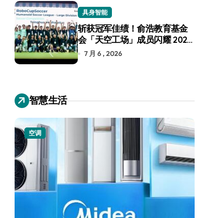
具身智能
斩获冠军佳绩！俞浩教育基金
会「天空工场」成员闪耀 2026
RoboCup 机器人世界杯
7 月 6 , 2026
智慧生活
空调