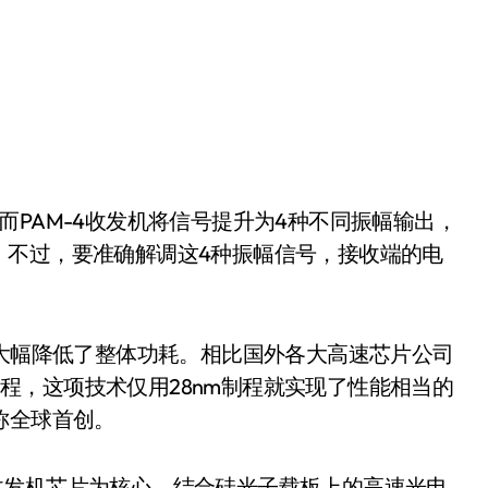
开箱”，一边探测射线一边光伏发电
准版逼近4800
盘你看不懂的大棋
就做错了
GBA SP，情怀拉满
而PAM-4收发机将信号提升为4种不同振幅输出，
盘党也能“以盘换数”了？
。不过，要准确解调这4种振幅信号，接收端的电
避坑+种草
边”续命了？
，大幅降低了整体功耗。相比国外各大高速芯片公司
下制程，这项技术仅用28nm制程就实现了性能相当的
称全球首创。
s电收发机芯片为核心，结合硅光子载板上的高速光电