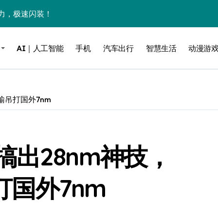
力，极速闪装！
0万台，技术创新驱动多品类增长
AI｜人工智能
手机
汽车出行
智慧生活
动漫游
%！三大利好连夜引爆
个比亚迪——中国车企该醒醒了
风扇怼脸，但最狠的是那个机械音
输吊打国外7nm
卖工作室、网络瘫了，微软这次真急了
大跃进，但鼠标操控才是真·杀手锏？
出28nm神技，
继续“垂帘听政”？
17顶配？闪迪这波操作太狠了
打国外7nm
储技术给了AI
小鹏的“多事之夏”