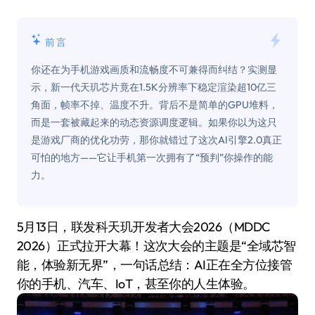
前言
你还在为手机游戏画质和流畅度不可兼得而纠结？实测显
示，新一代天玑芯片竟在1.5K分辨率下稳定渲染超10亿三
角面，帧率不掉、温度不升。背后不是简单的GPU堆料，
而是一套被藏起来的动态资源调度逻辑。如果你以为这只
是游戏厂商的优化功劳，那你就错过了这次AI引擎2.0真正
可怕的地方——它让手机第一次拥有了“预判”你操作的能
力。
5月13日，联发科天玑开发者大会2026（MDDC
2026）正式拉开大幕！这次大会的主题是“全域芯智
能，体验新无界”，一句话总结：AI正在全方位接管
你的手机、汽车、IoT，甚至你的人生体验。