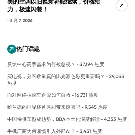
给
追觅清洁电器全球累计出货量破
4000万台，技术创新驱动多品类增
长
8 月 6, 2026
热门话题
反馈中心高票需求为何被忽视？
- 37,194 热度
买电视，分区数量真的比光源色彩更重要吗？
- 29,033
热度
面对网络拉踩车企应如何自救
- 16,731 热度
哈兰德的世界杯首秀能带来惊喜吗
- 9,545 热度
中国特供车型成趋势，BBA本土化深度解读
- 4,353 热度
手机厂商为何谨慎引入外部AI？
- 3,431 热度