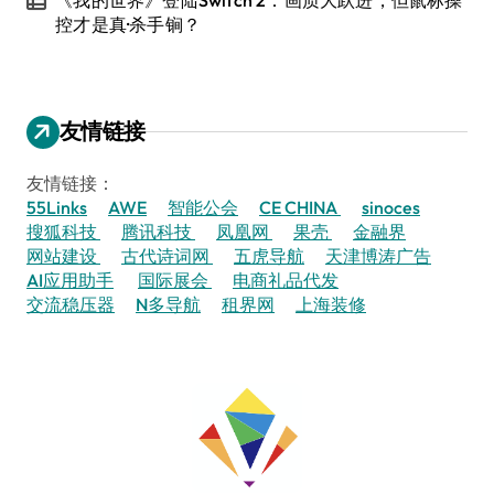
控才是真·杀手锏？
友情链接
友情链接：
55Links
AWE
智能公会
CE CHINA
sinoces
搜狐科技
腾讯科技
凤凰网
果壳
金融界
网站建设
古代诗词网
五虎导航
天津博涛广告
AI应用助手
国际展会
电商礼品代发
交流稳压器
N多导航
租界网
上海装修