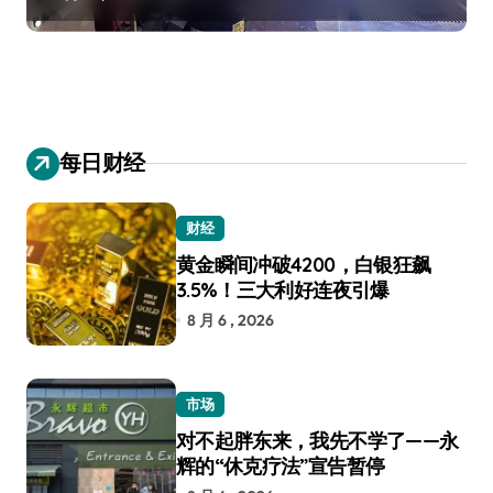
每日财经
财经
黄金瞬间冲破4200，白银狂飙
3.5%！三大利好连夜引爆
8 月 6 , 2026
市场
对不起胖东来，我先不学了——永
辉的“休克疗法”宣告暂停