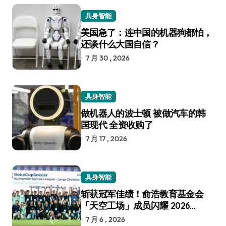
具身智能
美国急了：连中国的机器狗都怕，
还谈什么大国自信？
7 月 30 , 2026
具身智能
做机器人的波士顿 被做汽车的韩
国现代 全资收购了
7 月 17 , 2026
具身智能
斩获冠军佳绩！俞浩教育基金会
「天空工场」成员闪耀 2026
RoboCup 机器人世界杯
7 月 6 , 2026