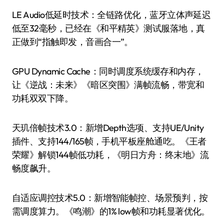
LE Audio低延时技术：全链路优化，蓝牙立体声延迟
低至32毫秒，已经在《和平精英》测试服落地，真
正做到“指触即发，音画合一”。
GPU Dynamic Cache：同时调度系统缓存和内存，
让《逆战：未来》《暗区突围》满帧流畅，带宽和
功耗双双下降。
天玑倍帧技术3.0：新增Depth选项、支持UE/Unity
插件、支持144/165帧，手机平板座舱通吃。《王者
荣耀》解锁144帧低功耗，《明日方舟：终末地》流
畅度飙升。
自适应调控技术5.0：新增智能帧控、场景预判，按
需调度算力。《鸣潮》的1% low帧和功耗显著优化。