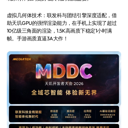
虚拟几何体技术：联发科与团结引擎深度适配，借
助天玑GPU的强悍渲染能力，在手机上实现了超过
10亿级三角面的渲染，1.5K高画质下稳定1小时满
帧。手游画质直逼3A大作！