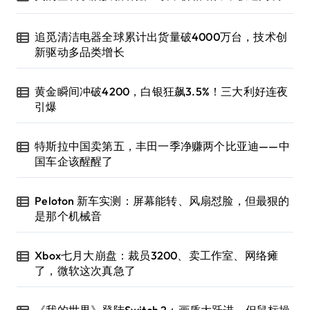
追觅清洁电器全球累计出货量破4000万台，技术创
新驱动多品类增长
黄金瞬间冲破4200，白银狂飙3.5%！三大利好连夜
引爆
特斯拉中国卖第五，丰田一季净赚两个比亚迪——中
国车企该醒醒了
Peloton 新车实测：屏幕能转、风扇怼脸，但最狠的
是那个机械音
Xbox七月大崩盘：裁员3200、卖工作室、网络瘫
了，微软这次真急了
《我的世界》登陆Switch 2：画质大跃进，但鼠标操