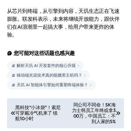
从芯片到终端，从引擎到内容，天玑生态正在飞速
膨胀。联发科表示，未来将继续开放能力，跟伙伴
们在AI浪潮里一起搞大事，给用户带来更炸的体
验。
您可能对这些话题也感兴趣
解析天玑 AI 开发套件的核心升级
移动端光追技术真的能媲美主机吗？
天玑 AI 智能体引擎如何重塑终端体验？
文
同公司不同命！SK海
黑科技“小冰袋”！索尼
力士韩员工年终或拿3
章
可穿戴冷气机来了 续
00万，中国员工：不
航10小时
导
到人家的5%