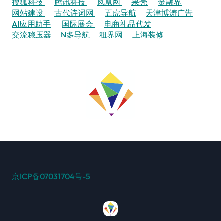
搜狐科技
腾讯科技
凤凰网
果壳
金融界
网站建设
古代诗词网
五虎导航
天津博涛广告
AI应用助手
国际展会
电商礼品代发
交流稳压器
N多导航
租界网
上海装修
京ICP备07031704号-5