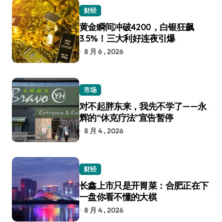
财经
黄金瞬间冲破4200，白银狂飙
3.5%！三大利好连夜引爆
8 月 6 , 2026
市场
对不起胖东来，我先不学了——永
辉的“休克疗法”宣告暂停
8 月 4 , 2026
财经
长鑫上市只是开胃菜：合肥正在下
一盘你看不懂的大棋
8 月 4 , 2026