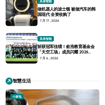
具身智能
做机器人的波士顿 被做汽车的韩
国现代 全资收购了
7 月 17 , 2026
具身智能
斩获冠军佳绩！俞浩教育基金会
「天空工场」成员闪耀 2026
RoboCup 机器人世界杯
7 月 6 , 2026
智慧生活
电视