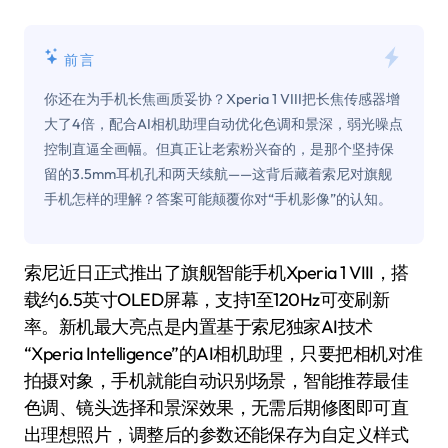
前言
你还在为手机长焦画质妥协？Xperia 1 VIII把长焦传感器增
大了4倍，配合AI相机助理自动优化色调和景深，弱光噪点
控制直逼全画幅。但真正让老索粉兴奋的，是那个坚持保
留的3.5mm耳机孔和两天续航——这背后藏着索尼对旗舰
手机怎样的理解？答案可能颠覆你对“手机影像”的认知。
索尼近日正式推出了旗舰智能手机Xperia 1 VIII，搭
载约6.5英寸OLED屏幕，支持1至120Hz可变刷新
率。新机最大亮点是内置基于索尼独家AI技术
“Xperia Intelligence”的AI相机助理，只要把相机对准
拍摄对象，手机就能自动识别场景，智能推荐最佳
色调、镜头选择和景深效果，无需后期修图即可直
出理想照片，调整后的参数还能保存为自定义样式