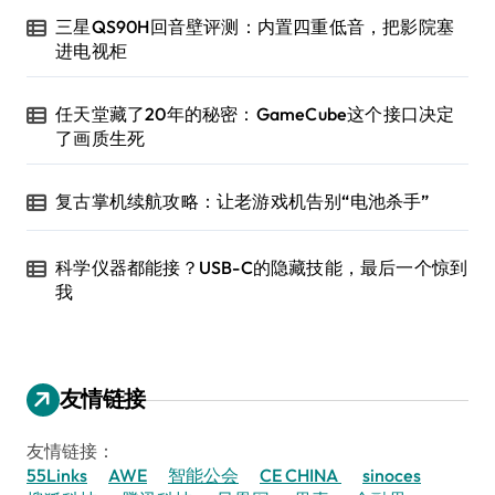
三星QS90H回音壁评测：内置四重低音，把影院塞
进电视柜
任天堂藏了20年的秘密：GameCube这个接口决定
了画质生死
复古掌机续航攻略：让老游戏机告别“电池杀手”
科学仪器都能接？USB-C的隐藏技能，最后一个惊到
我
友情链接
友情链接：
55Links
AWE
智能公会
CE CHINA
sinoces