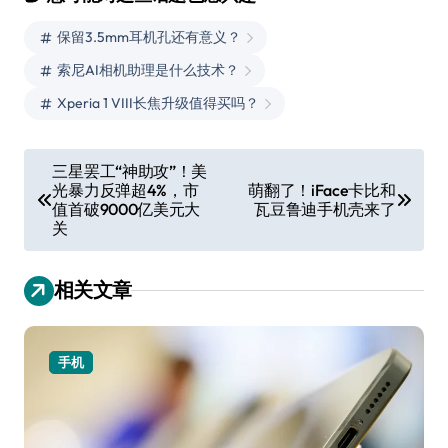
保留3.5mm耳机孔还有意义？
索尼AI相机助理是什么技术？
Xperia 1 VIII长焦升级值得买吗？
文
三星罢工“神助攻”！美
光暴力反弹超4%，市
萌翻了！iFace卡比和
章
值首破9000亿美元大
瓦豆鲁迪手机壳来了
导
关
航
相关文章
手机