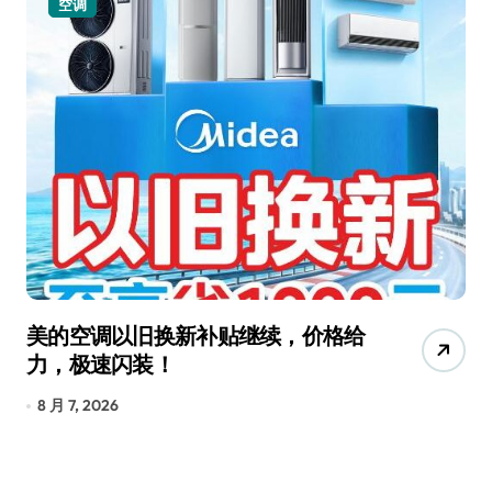
空调
小家电
的空调以旧换新补贴继续，价格给
追觅清洁
，极速闪装！
4000
长
 7, 2026
8 月 6, 202