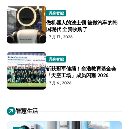
具身智能
做机器人的波士顿 被做汽车的韩
国现代 全资收购了
7 月 17 , 2026
具身智能
斩获冠军佳绩！俞浩教育基金会
「天空工场」成员闪耀 2026
RoboCup 机器人世界杯
7 月 6 , 2026
智慧生活