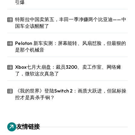
引爆
特斯拉中国卖第五，丰田一季净赚两个比亚迪——中
国车企该醒醒了
Peloton 新车实测：屏幕能转、风扇怼脸，但最狠的
是那个机械音
Xbox七月大崩盘：裁员3200、卖工作室、网络瘫
了，微软这次真急了
《我的世界》登陆Switch 2：画质大跃进，但鼠标操
控才是真·杀手锏？
友情链接