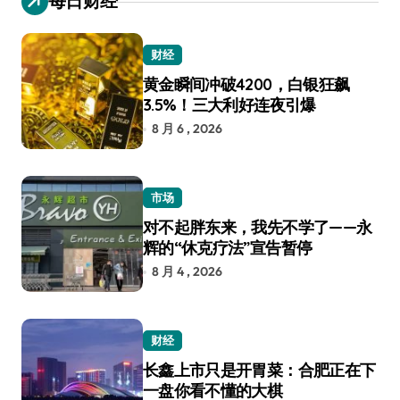
每日财经
财经
黄金瞬间冲破4200，白银狂飙
3.5%！三大利好连夜引爆
8 月 6 , 2026
市场
对不起胖东来，我先不学了——永
辉的“休克疗法”宣告暂停
8 月 4 , 2026
财经
长鑫上市只是开胃菜：合肥正在下
一盘你看不懂的大棋