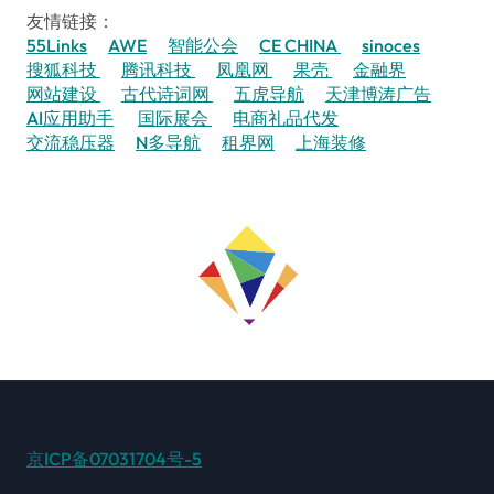
友情链接：
55Links
AWE
智能公会
CE CHINA
sinoces
搜狐科技
腾讯科技
凤凰网
果壳
金融界
网站建设
古代诗词网
五虎导航
天津博涛广告
AI应用助手
国际展会
电商礼品代发
交流稳压器
N多导航
租界网
上海装修
京ICP备07031704号-5