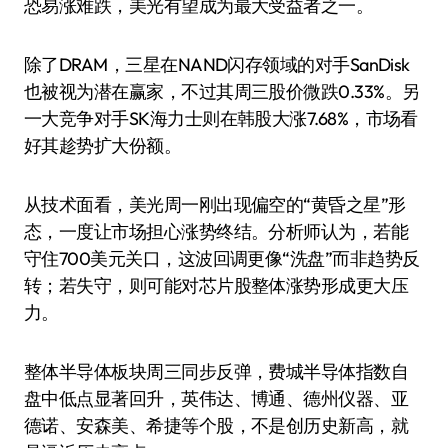
恐易涨难跌，美光有望成为最大受益者之一。
除了DRAM，三星在NAND闪存领域的对手SanDisk
也被视为潜在赢家，不过其周三股价微跌0.33%。另
一大竞争对手SK海力士则在韩股大涨7.68%，市场看
好其趁势扩大份额。
从技术面看，美光周一刚出现偏空的“黄昏之星”形
态，一度让市场担心涨势终结。分析师认为，若能
守住700美元关口，这波回调更像“洗盘”而非趋势反
转；若失守，则可能对芯片股整体涨势形成更大压
力。
整体半导体板块周三同步反弹，费城半导体指数自
盘中低点显著回升，英伟达、博通、德州仪器、亚
德诺、安森美、希捷等个股，不是创历史新高，就