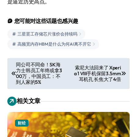
是逼近历史高点。
您可能对这些话题也感兴趣
三星罢工存储芯片涨价会持续吗
高频宽内存HBM是什么为何AI离不开它
文
同公司不同命！SK海
索尼大法回来了 Xperi
力士韩员工年终或拿3
章
a 1 VIII手机保留3.5mm
00万，中国员工：不
耳机孔 长焦大了4倍
导
到人家的5%
航
相关文章
财经