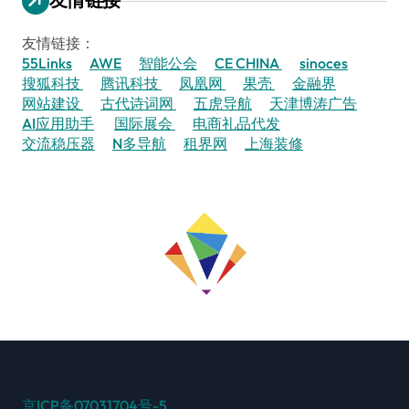
友情链接：
55Links
AWE
智能公会
CE CHINA
sinoces
搜狐科技
腾讯科技
凤凰网
果壳
金融界
网站建设
古代诗词网
五虎导航
天津博涛广告
AI应用助手
国际展会
电商礼品代发
交流稳压器
N多导航
租界网
上海装修
京ICP备07031704号-5