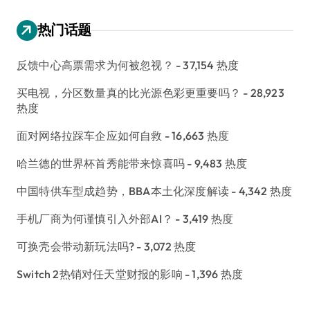
热门话题
反馈中心高票需求为何被忽视？
- 37,154 热度
买电视，分区数量真的比光源色彩更重要吗？
- 28,923
热度
面对网络拉踩车企应如何自救
- 16,663 热度
哈兰德的世界杯首秀能带来惊喜吗
- 9,483 热度
中国特供车型成趋势，BBA本土化深度解读
- 4,342 热度
手机厂商为何谨慎引入外部AI？
- 3,419 热度
可换壳会带动新玩法吗?
- 3,072 热度
Switch 2热销对任天堂财报的影响
- 1,396 热度