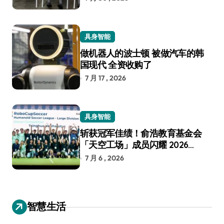
具身智能
做机器人的波士顿 被做汽车的韩
国现代 全资收购了
7 月 17 , 2026
具身智能
斩获冠军佳绩！俞浩教育基金会
「天空工场」成员闪耀 2026
RoboCup 机器人世界杯
7 月 6 , 2026
智慧生活