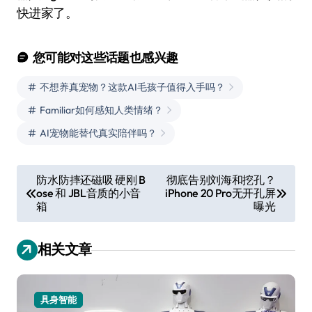
快进家了。
您可能对这些话题也感兴趣
不想养真宠物？这款AI毛孩子值得入手吗？
Familiar如何感知人类情绪？
AI宠物能替代真实陪伴吗？
文
防水防摔还磁吸 硬刚 B
彻底告别刘海和挖孔？
ose 和 JBL音质的小音
iPhone 20 Pro无开孔屏
章
箱
曝光
导
航
相关文章
具身智能