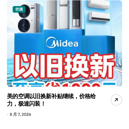
空调
美的空调以旧换新补贴继续，价格给
追
力，极速闪装！
4
长
8 月 7, 2026
8