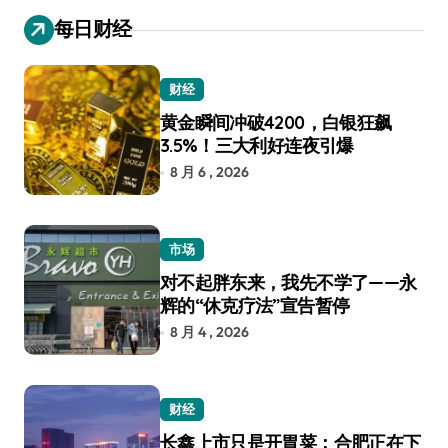
每日财经
财经
黄金瞬间冲破4200，白银狂飙
3.5%！三大利好连夜引爆
8 月 6 , 2026
市场
对不起胖东来，我先不学了——永
辉的“休克疗法”宣告暂停
8 月 4 , 2026
财经
长鑫上市只是开胃菜：合肥正在下