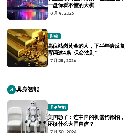
一盘你看不懂的大棋
8 月 4 , 2026
财经
高位站岗黄金的人，下半年请反复
背诵这4条“保命法则”
7 月 28 , 2026
具身智能
具身智能
美国急了：连中国的机器狗都怕，
还谈什么大国自信？
7 月 30 , 2026