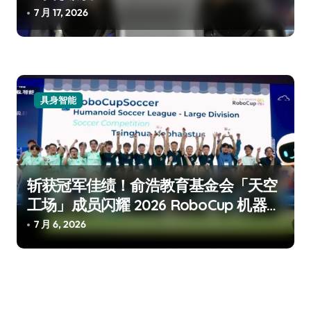
7 月 17, 2026
具身智能
斩获冠军佳绩！俞浩教育基金会「天空
工场」成员闪耀 2026 RoboCup 机器人
世界杯
7 月 6, 2026