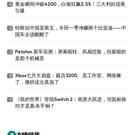
黄金瞬间冲破4200，白银狂飙3.5%！三大利好连夜
引爆
特斯拉中国卖第五，丰田一季净赚两个比亚迪——中
国车企该醒醒了
Peloton 新车实测：屏幕能转、风扇怼脸，但最狠的
是那个机械音
Xbox七月大崩盘：裁员3200、卖工作室、网络瘫
了，微软这次真急了
《我的世界》登陆Switch 2：画质大跃进，但鼠标操
控才是真·杀手锏？
友情链接