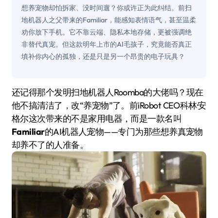
想养宠物却怕拆家、没时间遛？你或许正为此纠结。前扫
地机器人之父带来的Familiar，能感知表情语气，甚至温柔
劝你放下手机。它不靠云端、隐私本地存储，更被强调绝
非替代真宠。但这款明年上市的AI毛孩子，究竟能否真正
填补你内心的孤独，还是只是另一个昂贵的电子玩具？
还记得那个发明扫地机器人Roomba的大佬吗？现在
他不搞清洁了，改“养宠物”了。前iRobot CEO科林·安
格尔这次带来的不是家用电器，而是一款名叫
Familiar
的AI机器人宠物——专门为那些想养真宠物
却养不了的人准备。