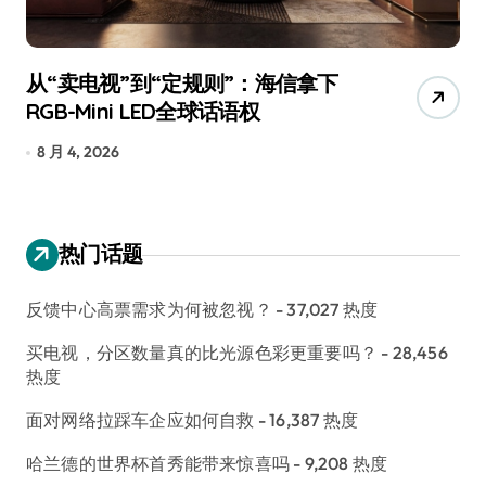
从“卖电视”到“定规则”：海信拿下
追
RGB-Mini LED全球话语权
已
8 月 4, 2026
7
热门话题
反馈中心高票需求为何被忽视？
- 37,027 热度
买电视，分区数量真的比光源色彩更重要吗？
- 28,456
热度
面对网络拉踩车企应如何自救
- 16,387 热度
哈兰德的世界杯首秀能带来惊喜吗
- 9,208 热度