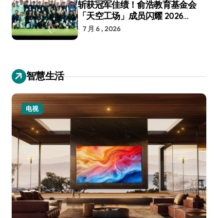
斩获冠军佳绩！俞浩教育基金会
「天空工场」成员闪耀 2026
RoboCup 机器人世界杯
7 月 6 , 2026
智慧生活
电视