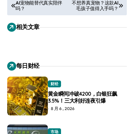
文
AI宠物能替代真实陪伴
不想养真宠物？这款AI
吗？
毛孩子值得入手吗？
章
导
相关文章
航
每日财经
财经
黄金瞬间冲破4200，白银狂飙
3.5%！三大利好连夜引爆
8 月 6 , 2026
市场