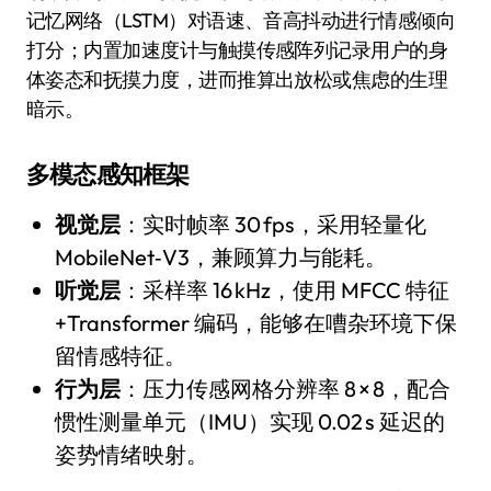
记忆网络（LSTM）对语速、音高抖动进行情感倾向
打分；内置加速度计与触摸传感阵列记录用户的身
体姿态和抚摸力度，进而推算出放松或焦虑的生理
暗示。
多模态感知框架
视觉层
：实时帧率 30 fps，采用轻量化
MobileNet‑V3，兼顾算力与能耗。
听觉层
：采样率 16 kHz，使用 MFCC 特征
+Transformer 编码，能够在嘈杂环境下保
留情感特征。
行为层
：压力传感网格分辨率 8 × 8，配合
惯性测量单元（IMU）实现 0.02 s 延迟的
姿势情绪映射。