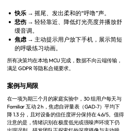
快乐
→ 摇尾、发出柔和的“呼噜”声。
悲伤
→ 轻轻靠近、降低灯光亮度并播放舒
缓音调。
焦虑
→ 主动提示用户放下手机，展示简短
的呼吸练习动画。
所有决策均在本地 MCU 完成，数据不向云端传输，
满足 GDPR 等隐私合规要求。
案例与局限
在一项为期三个月的家庭实验中，30 组用户每天与
Familiar 互动 2 h，焦虑自评量表（GAD‑7）平均下
降 1.3 分，且对设备的信任度评分保持在 4.6/5。值得
注意的是，情绪识别在极度低光或强噪声环境下仍
出现误判，研发团队正探索红外深度摄像与主动噪