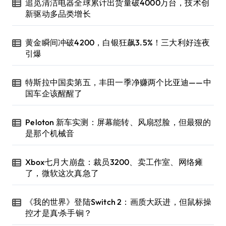
追觅清洁电器全球累计出货量破4000万台，技术创
新驱动多品类增长
黄金瞬间冲破4200，白银狂飙3.5%！三大利好连夜
引爆
特斯拉中国卖第五，丰田一季净赚两个比亚迪——中
国车企该醒醒了
Peloton 新车实测：屏幕能转、风扇怼脸，但最狠的
是那个机械音
Xbox七月大崩盘：裁员3200、卖工作室、网络瘫
了，微软这次真急了
《我的世界》登陆Switch 2：画质大跃进，但鼠标操
控才是真·杀手锏？