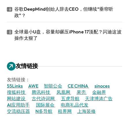
谷歌DeepMind创始人辞去CEO，但继续“垂帘听
政”？
全球最小U盘，容量却碾压iPhone 17顶配？闪迪这波
操作太狠了
友情链接
友情链接：
55Links
AWE
智能公会
CE CHINA
sinoces
搜狐科技
腾讯科技
凤凰网
果壳
金融界
网站建设
古代诗词网
五虎导航
天津博涛广告
AI应用助手
国际展会
电商礼品代发
交流稳压器
N多导航
租界网
上海装修