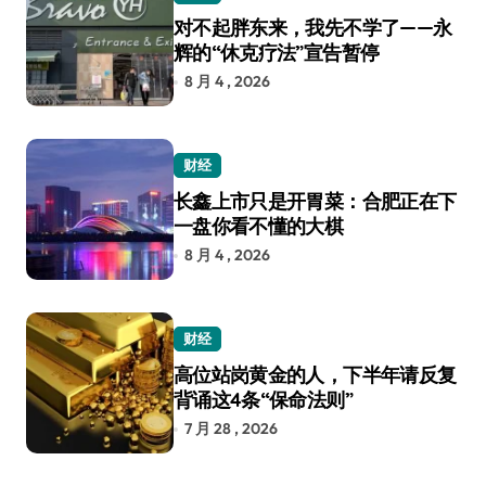
对不起胖东来，我先不学了——永
辉的“休克疗法”宣告暂停
8 月 4 , 2026
财经
长鑫上市只是开胃菜：合肥正在下
一盘你看不懂的大棋
8 月 4 , 2026
财经
高位站岗黄金的人，下半年请反复
背诵这4条“保命法则”
7 月 28 , 2026