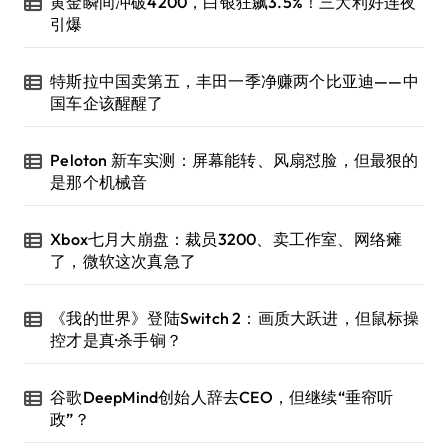
黄金瞬间冲破4200，白银狂飙3.5%！三大利好连夜
引爆
特斯拉中国卖第五，丰田一季净赚两个比亚迪——中
国车企该醒醒了
Peloton 新车实测：屏幕能转、风扇怼脸，但最狠的
是那个机械音
Xbox七月大崩盘：裁员3200、卖工作室、网络瘫
了，微软这次真急了
《我的世界》登陆Switch 2：画质大跃进，但鼠标操
控才是真·杀手锏？
谷歌DeepMind创始人辞去CEO，但继续“垂帘听
政”？