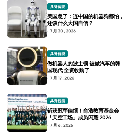
具身智能
美国急了：连中国的机器狗都怕，
还谈什么大国自信？
7 月 30 , 2026
具身智能
做机器人的波士顿 被做汽车的韩
国现代 全资收购了
7 月 17 , 2026
具身智能
斩获冠军佳绩！俞浩教育基金会
「天空工场」成员闪耀 2026
RoboCup 机器人世界杯
7 月 6 , 2026