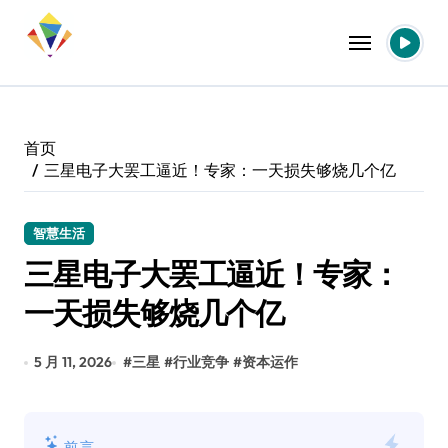
跳
转
到
内
容
首页
三星电子大罢工逼近！专家：一天损失够烧几个亿
智慧生活
三星电子大罢工逼近！专家：
一天损失够烧几个亿
5 月 11, 2026
#
三星
#
行业竞争
#
资本运作
前言