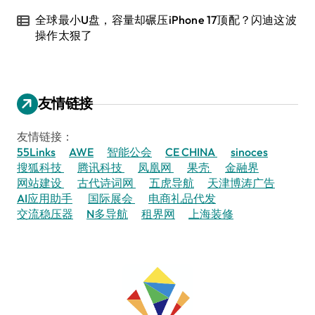
全球最小U盘，容量却碾压iPhone 17顶配？闪迪这波
操作太狠了
友情链接
友情链接：
55Links
AWE
智能公会
CE CHINA
sinoces
搜狐科技
腾讯科技
凤凰网
果壳
金融界
网站建设
古代诗词网
五虎导航
天津博涛广告
AI应用助手
国际展会
电商礼品代发
交流稳压器
N多导航
租界网
上海装修