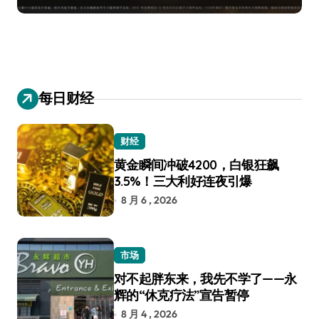
每日财经
财经
黄金瞬间冲破4200，白银狂飙
3.5%！三大利好连夜引爆
8 月 6 , 2026
市场
对不起胖东来，我先不学了——永
辉的“休克疗法”宣告暂停
8 月 4 , 2026