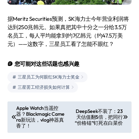
据Meritz Securities预测，SK海力士今年营业利润将
达到250兆韩元。如果真把其中十分之一分给3.5万
名员工，每人平均能拿到约7亿韩元（约47.5万美
元）——这数字，三星员工看了怎能不眼红？
您可能对这些话题也感兴趣
三星员工为何眼红SK海力士奖金
三星罢工经济损失如何计算
文
Apple Watch当遥控
DeepSeek不装了：23
器？Blackmagic Came
章
天估值翻5倍，把同行
ra新玩法，vlog神器真
“价格锚”钉死在白菜价
导
香了！
航