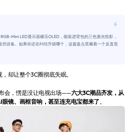
是不送主机，你领不领？
！老司机教你3招真·快充
主怒了：车内不是广告屏！
B-Mini LED显示器碾压OLED，能装进背包的三色激光投影，
错真的会后悔吗？
塞进这些设备。如果你还在纠结升级哪个，这篇盘点里藏着一个反直觉
TFS的终极对决
冰箱，你中招了吗？
视，却让整个3C圈彻底失眠。
测，值不值得冲？
Mini LED全球话语权
的发布会，愣是没让电视出场——
六大3C潮品齐发，从
“休克疗法”宣告暂停
I眼镜、画框音响，甚至连充电宝都来了
。
开箱”，一边探测射线一边光伏发电
准版逼近4800