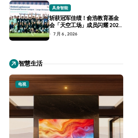
具身智能
斩获冠军佳绩！俞浩教育基金
会「天空工场」成员闪耀 2026
RoboCup 机器人世界杯
7 月 6 , 2026
智慧生活
电视