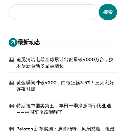
搜索
最新动态
追觅清洁电器全球累计出货量破4000万台，技
术创新驱动多品类增长
黄金瞬间冲破4200，白银狂飙3.5%！三大利好
连夜引爆
特斯拉中国卖第五，丰田一季净赚两个比亚迪
——中国车企该醒醒了
Peloton 新车实测：屏幕能转、风扇怼脸，但最