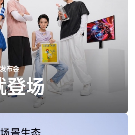
盘你看不懂的大棋
就做错了
GBA SP，情怀拉满
盘党也能“以盘换数”了？
避坑+种草
Bose却学不会？一文讲透
保姆级教程，有手就会！
0万台，技术创新驱动多品类增长