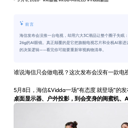
5 月 8, 2026
#
AI眼镜
#
RGB-MiniLED
#
Vidda新品
Xbox 25岁生日送壁纸送徽章，就
别再用汽车USB给MacBook充电了
前言
花钱买宝马，启动先看蜘蛛侠？”车
海信发布会没推一台电视，却用六大3C潮品让整个圈子失眠：RG
Windows 11家庭版和专业版，选
26g的AI眼镜。真正颠覆的是它把旗舰电视芯片和全栈AI
的决策逻辑——看完你可能要重新审视购物清单。
你的U盘格式对了吗？详解exFAT和N
维修店最怕的“作死”操作：把手机塞
谁说海信只会做电视？这次发布会没有一款电
轻到忽略不计 大疆Mini 2S内录实
从“卖电视”到“定规则”：海信拿下RGB-
5月8日，海信&Vidda一场“有态度 就登场”
对不起胖东来，我先不学了——永辉的
桌面显示器、户外投影，到会变身的闺蜜机、A
国际首次！中国钙钛矿探测器太空“
小米涨价！K90跳上3099，小米17标