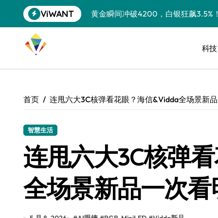
跳
ViWANT
黄金瞬间冲破4200，白银狂飙3.5
转
到
特斯拉中国卖第五，丰田一季净赚两
内
容
科技
Peloton 新车实测：屏幕能转、
Xbox七月大崩盘：裁员3200、
《我的世界》登陆Switch 2：画质
首页
连甩六大3C核弹看花眼？海信&Vidda全场景新
谷歌DeepMind创始人辞去CEO，但
全球最小U盘，容量却碾压iPhone 
智慧生活
连甩六大3C核弹看花
400层堆叠、性能翻倍 三星把最新存
召回X9、合作大众遇冷、高端梦碎：
全场景新品一次看
比Model 3便宜？不，比Model 3有
550亿美金！沙特把EA买了，但背了