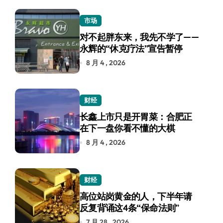
市场
对不起胖东来，我先不学了——
永辉的“休克疗法”宣告暂停
8 月 4 , 2026
财经
长鑫上市只是开胃菜：合肥正
在下一盘你看不懂的大棋
8 月 4 , 2026
财经
高位站岗黄金的人，下半年请
反复背诵这4条“保命法则”
7 月 28 , 2026