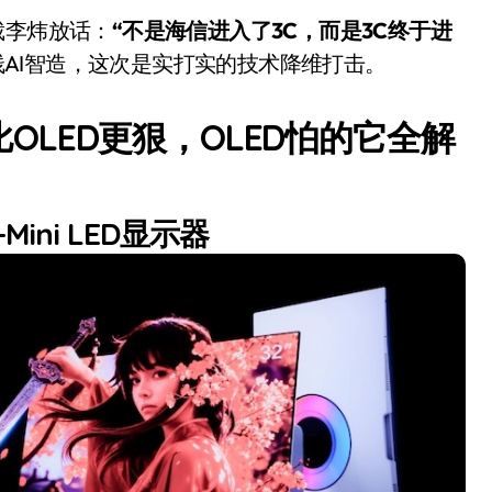
裁李炜放话：
“不是海信进入了3C，而是3C终于进
栈AI智造，这次是实打实的技术降维打击。
：比OLED更狠，OLED怕的它全解
ini LED显示器
追觅清洁电器全球累计出
货量破4000万台，技术
创新驱动多品类增长
8 月 6, 2026