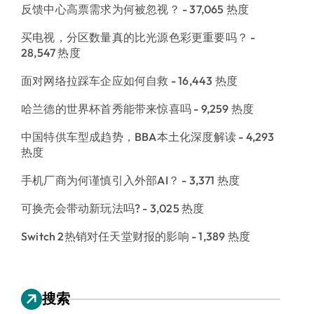
反馈中心高票需求为何被忽视？
- 37,065 热度
买电视，分区数量真的比光源色彩更重要吗？
-
28,547 热度
面对网络拉踩车企应如何自救
- 16,443 热度
哈兰德的世界杯首秀能带来惊喜吗
- 9,259 热度
中国特供车型成趋势，BBA本土化深度解读
- 4,293
热度
手机厂商为何谨慎引入外部AI？
- 3,371 热度
可换壳会带动新玩法吗?
- 3,025 热度
Switch 2热销对任天堂财报的影响
- 1,389 热度
搜索