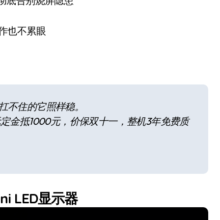
彻底告别烧屏隐患
创作也不累眼
D扛不住的它照样稳。
元定金抵1000元，价保双十一，整机3年免费质
ini LED显示器