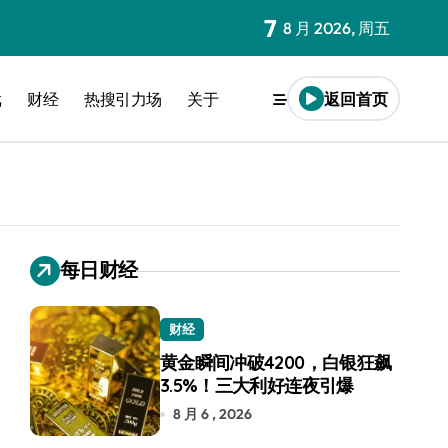
7
8 月 2026, 周五
戏
财经
热搜引力场
关于
返回首页
每日财经
财经
黄金瞬间冲破4200，白银狂飙
3.5%！三大利好连夜引爆
8 月 6 , 2026