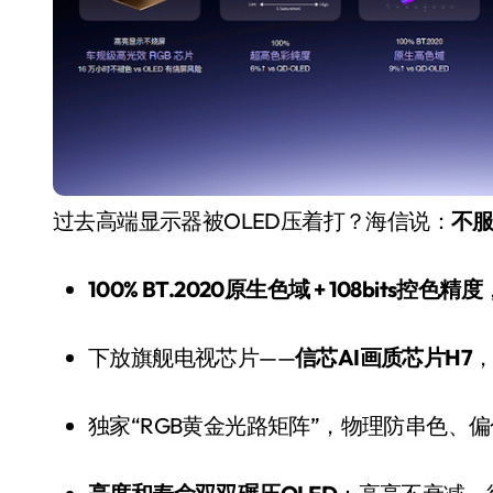
过去高端显示器被OLED压着打？海信说：
不
100% BT.2020原生色域 + 108bits控色精度
下放旗舰电视芯片——
信芯AI画质芯片H7
，
独家“RGB黄金光路矩阵”，物理防串色、