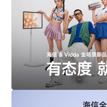
长鑫上市只是开胃菜：合肥正在下一
耳机低音像白开水？90%的人第一步
复古玩家狂喜：Anbernic第三次复刻
Xbox 360 游戏终于要登 PC，光
AirTag 新版到底香不香？一篇帮你
苹果三星偷偷在用的“无感切换”，索尼
Apple Watch 表盘还能这么玩？
追觅清洁电器全球累计出货量破400