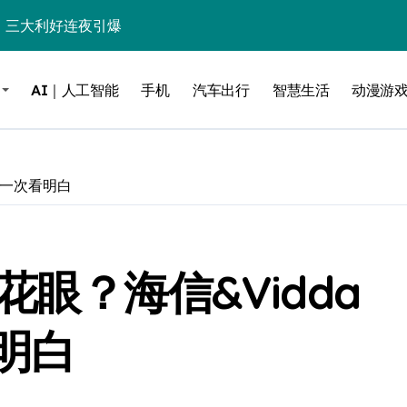
%！三大利好连夜引爆
个比亚迪——中国车企该醒醒了
AI｜人工智能
手机
汽车出行
智慧生活
动漫游
风扇怼脸，但最狠的是那个机械音
卖工作室、网络瘫了，微软这次真急了
大跃进，但鼠标操控才是真·杀手锏？
品一次看明白
继续“垂帘听政”？
17顶配？闪迪这波操作太狠了
眼？海信&Vidda
储技术给了AI
小鹏的“多事之夏”
明白
面儿——试驾雷克萨斯ES 500e
200亿的债