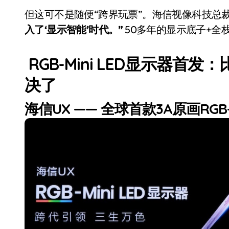
但这可不是随便“跨界玩票”。海信视像科技总
入了‘显示智能’时代。”
50多年的显示底子+全
RGB-Mini LED显示器首发
决了
海信UX —— 全球首款3A原画RGB-M
从电视一哥到声学霸主，
TCL用一套‘完整体系’砸
开了回音壁的顶级牌桌
7 月 27, 2026