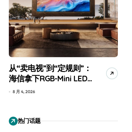
从“卖电视”到“定规则”：
海信拿下RGB-Mini LED
全球话语权
为
8 月 4, 2026
7
热门话题