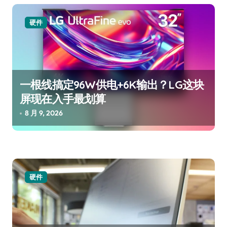
硬件
一根线搞定96W供电+6K输出？LG这块
屏现在入手最划算
8 月 9, 2026
硬件