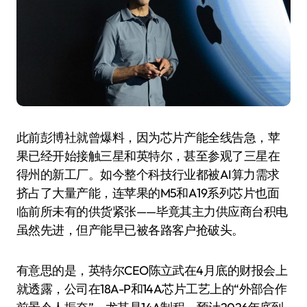
此前彭博社就曾爆料，因为芯片产能全线告急，苹
果已经开始接触三星和英特尔，甚至参观了三星在
得州的新工厂。如今整个科技行业都被AI算力需求
挤占了大量产能，连苹果的M5和A19系列芯片也面
临前所未有的供货紧张——毕竟其主力供应商台积电
虽然先进，但产能早已被各路客户抢破头。
有意思的是，英特尔CEO陈立武在4月底的财报会上
就透露，公司在18A-P和14A芯片工艺上的“外部合作