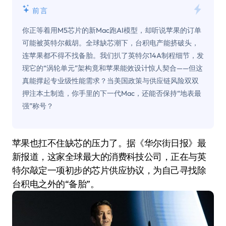
前言
你正等着用M5芯片的新Mac跑AI模型，却听说苹果的订单
可能被英特尔截胡。全球缺芯潮下，台积电产能挤破头，
连苹果都不得不找备胎。我们扒了英特尔14A制程细节，发
现它的“涡轮单元”架构竟和苹果能效设计惊人契合——但这
真能撑起专业级性能需求？当美国政策与供应链风险双双
押注本土制造，你手里的下一代Mac，还能否保持“地表最
强”称号？
苹果也扛不住缺芯的压力了。据《华尔街日报》最
新报道，这家全球最大的消费科技公司，正在与英
特尔敲定一项初步的芯片供应协议，为自己寻找除
台积电之外的“备胎”。