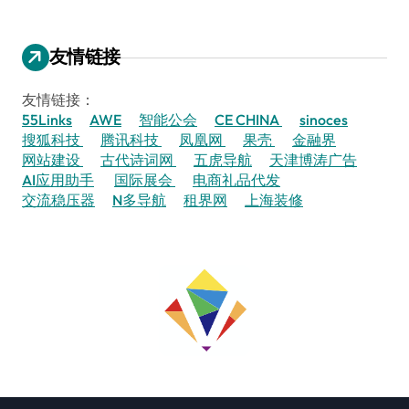
友情链接
友情链接：
55Links
AWE
智能公会
CE CHINA
sinoces
搜狐科技
腾讯科技
凤凰网
果壳
金融界
网站建设
古代诗词网
五虎导航
天津博涛广告
AI应用助手
国际展会
电商礼品代发
交流稳压器
N多导航
租界网
上海装修