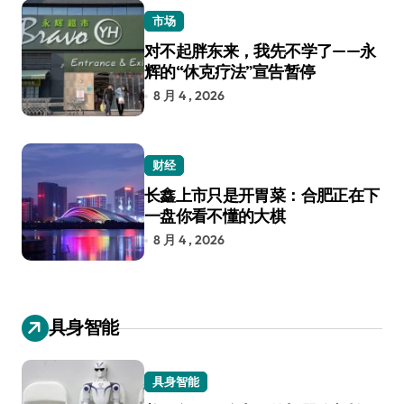
市场
对不起胖东来，我先不学了——永
辉的“休克疗法”宣告暂停
8 月 4 , 2026
财经
长鑫上市只是开胃菜：合肥正在下
一盘你看不懂的大棋
8 月 4 , 2026
具身智能
具身智能