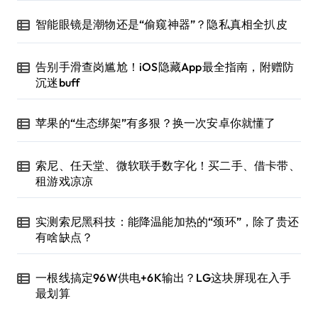
智能眼镜是潮物还是“偷窥神器”？隐私真相全扒皮
告别手滑查岗尴尬！iOS隐藏App最全指南，附赠防
沉迷buff
苹果的“生态绑架”有多狠？换一次安卓你就懂了
索尼、任天堂、微软联手数字化！买二手、借卡带、
租游戏凉凉
实测索尼黑科技：能降温能加热的“颈环”，除了贵还
有啥缺点？
一根线搞定96W供电+6K输出？LG这块屏现在入手
最划算