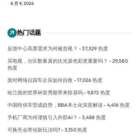
8 月 9, 2026
8
热门话题
反馈中心高票需求为何被忽视？
- 37,329 热度
买电视，分区数量真的比光源色彩更重要吗？
- 29,580
热度
面对网络拉踩车企应如何自救
- 17,026 热度
哈兰德的世界杯首秀能带来惊喜吗
- 9,872 热度
中国特供车型成趋势，BBA本土化深度解读
- 4,416 热度
手机厂商为何谨慎引入外部AI？
- 3,488 热度
可换壳会带动新玩法吗?
- 3,150 热度