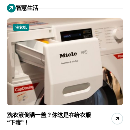
智慧生活
洗衣机
洗衣液倒满一盖？你这是在给衣服
宠
“下毒”！
香