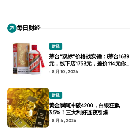
每日财经
财经
茅台“双标”价格战实锤：i茅台1639
元，线下店1753元，差价114元你
选谁？
8 月 10 , 2026
财经
黄金瞬间冲破4200，白银狂飙
3.5%！三大利好连夜引爆
8 月 6 , 2026