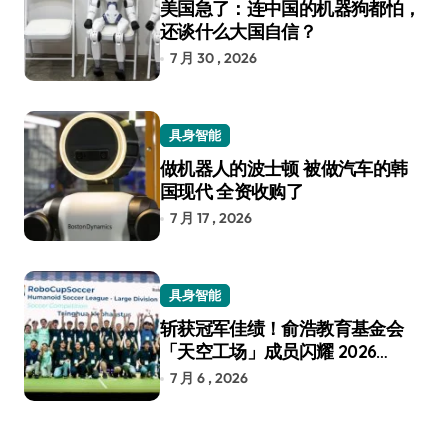
美国急了：连中国的机器狗都怕，
还谈什么大国自信？
7 月 30 , 2026
具身智能
做机器人的波士顿 被做汽车的韩
国现代 全资收购了
7 月 17 , 2026
具身智能
斩获冠军佳绩！俞浩教育基金会
「天空工场」成员闪耀 2026
RoboCup 机器人世界杯
7 月 6 , 2026