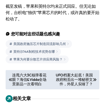
截至发稿，苹果和英特尔均未正式回应。但无论如
何，台积电“独供”苹果芯片的时代，或许真的要开始
松动了。
您可能对这些话题也感兴趣
美国政府施压芯片制造回流影响几何
英特尔14A制程技术优势在哪
苹果为何要分散芯片供应商风险？
文
连甩六大3C核弹看花
UFO档案大起底！美国
眼？海信&Vidda全场
政府刚丢出一堆秘密文
章
景新品一次看明白
件，外星人实锤了？
导
航
相关文章