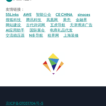
友情链接：
55Links
AWE
智能公会
CE CHINA
sinoces
搜狐科技
腾讯科技
凤凰网
果壳
金融界
网站建设
古代诗词网
五虎导航
天津博涛广告
AI应用助手
国际展会
电商礼品代发
交流稳压器
N多导航
租界网
上海装修
京ICP备07031704号-5