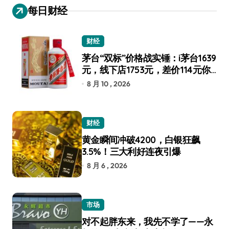
每日财经
财经
茅台“双标”价格战实锤：i茅台1639
元，线下店1753元，差价114元你
选谁？
8 月 10 , 2026
财经
黄金瞬间冲破4200，白银狂飙
3.5%！三大利好连夜引爆
8 月 6 , 2026
市场
对不起胖东来，我先不学了——永