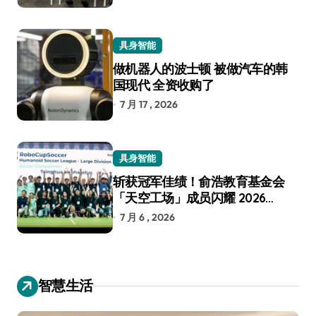
具身智能
做机器人的波士顿 被做汽车的韩
国现代 全资收购了
7 月 17 , 2026
具身智能
斩获冠军佳绩！俞浩教育基金会
「天空工场」成员闪耀 2026
RoboCup 机器人世界杯
7 月 6 , 2026
智慧生活