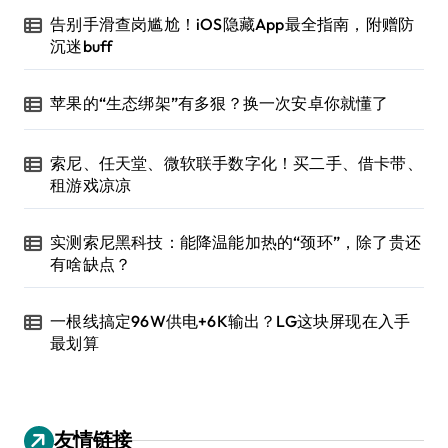
告别手滑查岗尴尬！iOS隐藏App最全指南，附赠防
沉迷buff
苹果的“生态绑架”有多狠？换一次安卓你就懂了
索尼、任天堂、微软联手数字化！买二手、借卡带、
租游戏凉凉
实测索尼黑科技：能降温能加热的“颈环”，除了贵还
有啥缺点？
一根线搞定96W供电+6K输出？LG这块屏现在入手
最划算
友情链接