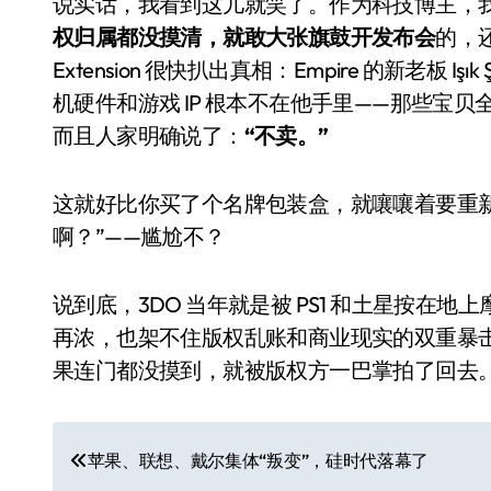
说实话，我看到这儿就笑了。作为科技博主，
权归属都没摸清，就敢大张旗鼓开发布会
的，
Extension 很快扒出真相：Empire 的新老板 Iş
机硬件和游戏 IP 根本不在他手里——那些宝
而且人家明确说了：
“不卖。”
这就好比你买了个名牌包装盒，就嚷嚷着要重
啊？”——尴尬不？
电视
说到底，3DO 当年就是被 PS1 和土星按在
再浓，也架不住版权乱账和商业现实的双重暴击。
果连门都没摸到，就被版权方一巴掌拍了回去
文
苹果、联想、戴尔集体“叛变”，硅时代落幕了
章