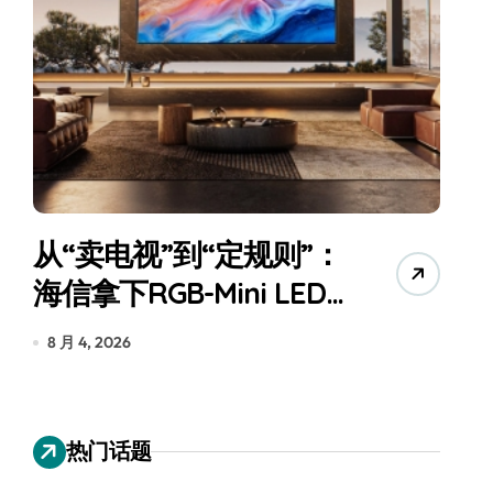
从“卖电视”到“定规则”：
海信拿下RGB-Mini LED
全球话语权
为
8 月 4, 2026
7
热门话题