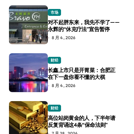
市场
对不起胖东来，我先不学了——
永辉的“休克疗法”宣告暂停
8 月 4 , 2026
财经
长鑫上市只是开胃菜：合肥正
在下一盘你看不懂的大棋
8 月 4 , 2026
财经
高位站岗黄金的人，下半年请
反复背诵这4条“保命法则”
7 月 28 , 2026