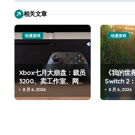
导
相关文章
航
动漫游戏
动漫游戏
从电视一哥到声学霸主，
Xbox七月大崩盘：裁员
《我的世
TCL用一套‘完整体系’砸
3200、卖工作室、网络
Switch
瘫了，微软这次真急了
进，但鼠标
开了回音壁的顶级牌桌
8 月 6, 2026
8 月 6, 2026
7 月 27, 2026
杀手锏？