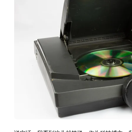
长鑫上市只是开胃菜：合肥正在下一
耳机低音像白开水？90%的人第一步
复古玩家狂喜：Anbernic第三次复刻
Xbox 360 游戏终于要登 PC，光
AirTag 新版到底香不香？一篇帮你
苹果三星偷偷在用的“无感切换”，索尼
Apple Watch 表盘还能这么玩？
追觅清洁电器全球累计出货量破400