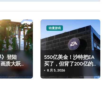
动漫游戏
追觅清洁电器全球累计出
界》登陆
550亿美金！沙特把EA
货量破4000万台，技术
 2：画质大跃
买了，但背了200亿的
操控才是真·
债
创新驱动多品类增长
8 月 5, 2026
8 月 6, 2026