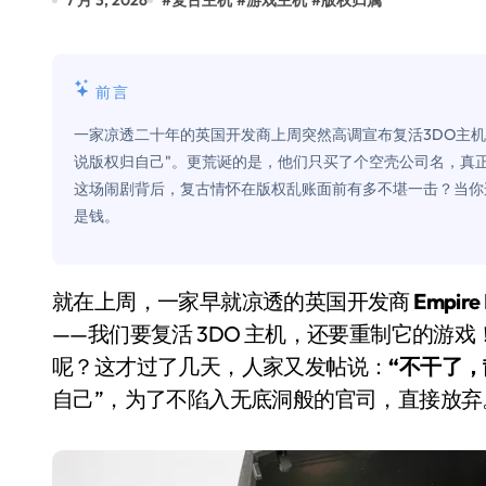
7 月 3, 2026
#
复古主机
#
游戏主机
#
版权归属
Xbox 25岁生日送壁纸送徽章，就
别再用汽车USB给MacBook充电了
前言
花钱买宝马，启动先看蜘蛛侠？”车
一家凉透二十年的英国开发商上周突然高调宣布复活3DO主
Windows 11家庭版和专业版，选
说版权归自己"。更荒诞的是，他们只买了个空壳公司名，真正
这场闹剧背后，复古情怀在版权乱账面前有多不堪一击？当你
你的U盘格式对了吗？详解exFAT和N
是钱。
维修店最怕的“作死”操作：把手机塞
轻到忽略不计 大疆Mini 2S内录实
就在上周，一家早就凉透的英国开发商
Empire 
从“卖电视”到“定规则”：海信拿下RGB-
——我们要复活 3DO 主机，还要重制它的游戏
呢？这才过了几天，人家又发帖说：
“不干了，
对不起胖东来，我先不学了——永辉的
自己”，为了不陷入无底洞般的官司，直接放弃
国际首次！中国钙钛矿探测器太空“
小米涨价！K90跳上3099，小米17标