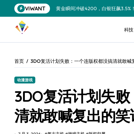
跳
ViWANT
黄金瞬间冲破4200，白银狂飙3.5
转
到
特斯拉中国卖第五，丰田一季净赚两
内
容
科技
Peloton 新车实测：屏幕能转、
Xbox七月大崩盘：裁员3200、
《我的世界》登陆Switch 2：画质
首页
3DO复活计划失败：一个连版权都没搞清就敢喊
谷歌DeepMind创始人辞去CEO，但
全球最小U盘，容量却碾压iPhone 
动漫游戏
3DO复活计划失
400层堆叠、性能翻倍 三星把最新存
召回X9、合作大众遇冷、高端梦碎：
清就敢喊复出的笑
比Model 3便宜？不，比Model 3有
550亿美金！沙特把EA买了，但背了