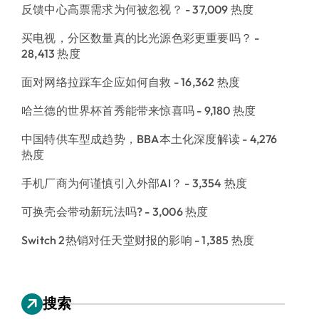
反馈中心高票需求为何被忽视？
- 37,009 热度
买电视，分区数量真的比光源色彩更重要吗？
-
28,413 热度
面对网络拉踩车企应如何自救
- 16,362 热度
哈兰德的世界杯首秀能带来惊喜吗
- 9,180 热度
中国特供车型成趋势，BBA本土化深度解读
- 4,276
热度
手机厂商为何谨慎引入外部AI？
- 3,354 热度
可换壳会带动新玩法吗?
- 3,006 热度
Switch 2热销对任天堂财报的影响
- 1,385 热度
搜索