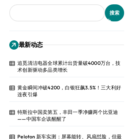
搜索
最新动态
追觅清洁电器全球累计出货量破4000万台，技
术创新驱动多品类增长
黄金瞬间冲破4200，白银狂飙3.5%！三大利好
连夜引爆
特斯拉中国卖第五，丰田一季净赚两个比亚迪
——中国车企该醒醒了
Peloton 新车实测：屏幕能转、风扇怼脸，但最