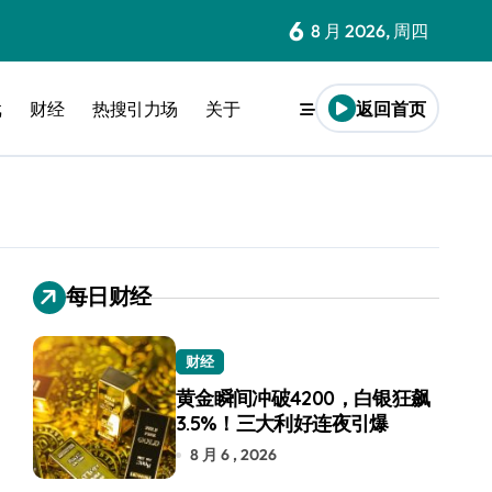
6
8 月 2026, 周四
戏
财经
热搜引力场
关于
返回首页
每日财经
财经
黄金瞬间冲破4200，白银狂飙
3.5%！三大利好连夜引爆
8 月 6 , 2026