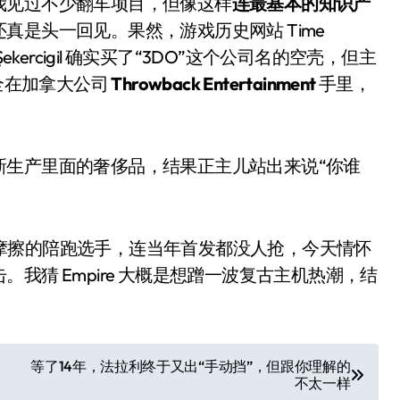
我见过不少翻车项目，但像这样
连最基本的知识产
还真是头一回见。果然，游戏历史网站 Time
ık Şekercigil 确实买了“3DO”这个公司名的空壳，但主
贝全在加拿大公司
Throwback Entertainment
手里，
新生产里面的奢侈品，结果正主儿站出来说“你谁
小家电
地上摩擦的陪跑选手，连当年首发都没人抢，今天情怀
我猜 Empire 大概是想蹭一波复古主机热潮，结
。
等了14年，法拉利终于又出“手动挡”，但跟你理解的
不太一样