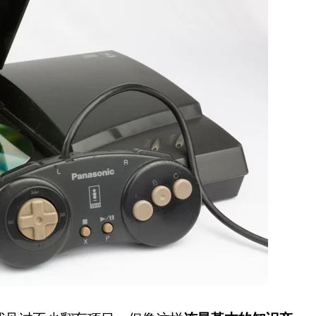
盘你看不懂的大棋
就做错了
GBA SP，情怀拉满
盘党也能“以盘换数”了？
避坑+种草
Bose却学不会？一文讲透
保姆级教程，有手就会！
0万台，技术创新驱动多品类增长