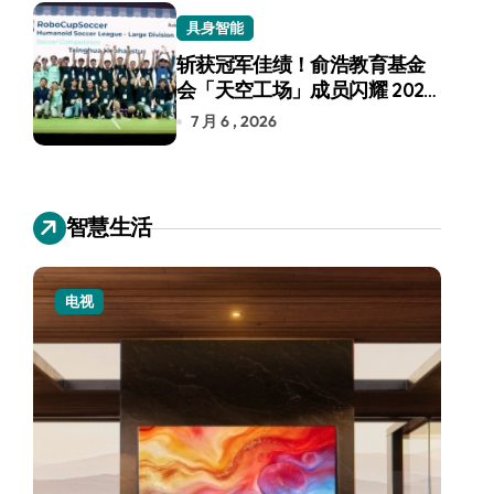
具身智能
斩获冠军佳绩！俞浩教育基金
会「天空工场」成员闪耀 2026
RoboCup 机器人世界杯
7 月 6 , 2026
智慧生活
电视