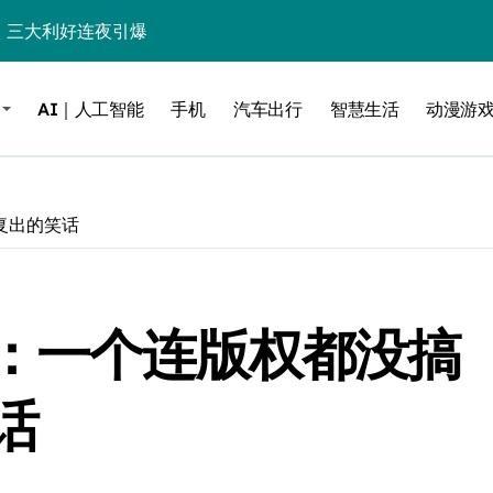
%！三大利好连夜引爆
个比亚迪——中国车企该醒醒了
AI｜人工智能
手机
汽车出行
智慧生活
动漫游
风扇怼脸，但最狠的是那个机械音
卖工作室、网络瘫了，微软这次真急了
大跃进，但鼠标操控才是真·杀手锏？
复出的笑话
继续“垂帘听政”？
17顶配？闪迪这波操作太狠了
败：一个连版权都没搞
储技术给了AI
小鹏的“多事之夏”
话
面儿——试驾雷克萨斯ES 500e
200亿的债