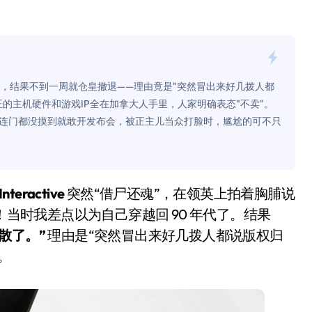
是不送主机，你领不领？
！老司机教你3招真·快充
主怒了：车内不是广告屏！
机，结果不到一周就仓皇撤退——理由竟是"突然冒出来好几拨人都
错真的会后悔吗？
的主机硬件和游戏IP全在加拿大人手里，人家明确表态"不卖"。
连门都没摸到就敢开发布会，被正主儿当众打脸时，尴尬的可不只
TFS的终极对决
冰箱，你中招了吗？
测，值不值得冲？
Interactive
突然“借尸还魂”，在领英上拍着胸脯说
Mini LED全球话语权
！当时我差点以为自己穿越回 90 年代了。结果
散了。”
理由是“突然冒出来好几拨人都说版权归
“休克疗法”宣告暂停
。
开箱”，一边探测射线一边光伏发电
准版逼近4800