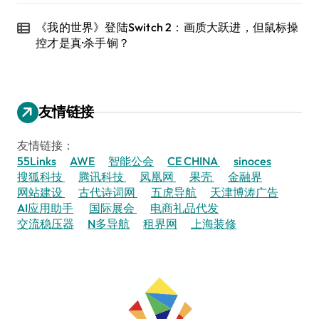
《我的世界》登陆Switch 2：画质大跃进，但鼠标操
控才是真·杀手锏？
友情链接
友情链接：
55Links
AWE
智能公会
CE CHINA
sinoces
搜狐科技
腾讯科技
凤凰网
果壳
金融界
网站建设
古代诗词网
五虎导航
天津博涛广告
AI应用助手
国际展会
电商礼品代发
交流稳压器
N多导航
租界网
上海装修