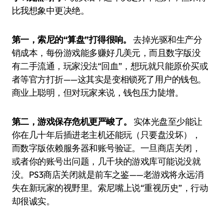
比我想象中更决绝。
第一，索尼的“算盘”打得很响。
去掉光驱和生产分
销成本，每份游戏能多赚好几美元，而且数字版没
有二手流通，玩家没法“回血”，想玩就只能原价买或
者等官方打折——这其实是变相锁死了用户的钱包。
商业上聪明，但对玩家来说，钱包压力陡增。
第二，游戏保存危机更严峻了。
实体光盘至少能让
你在几十年后插进老主机还能玩（只要盘没坏），
而数字版依赖服务器和账号验证。一旦商店关闭，
或者你的账号出问题，几千块的游戏库可能说没就
没。PS3商店关闭就是前车之鉴——老游戏将永远消
失在新玩家的视野里。索尼嘴上说“重视历史”，行动
却很诚实。