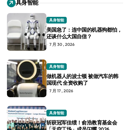
具身智能
具身智能
美国急了：连中国的机器狗都怕，
还谈什么大国自信？
7 月 30 , 2026
具身智能
做机器人的波士顿 被做汽车的韩
国现代 全资收购了
7 月 17 , 2026
具身智能
斩获冠军佳绩！俞浩教育基金会
「天空工场」成员闪耀 2026