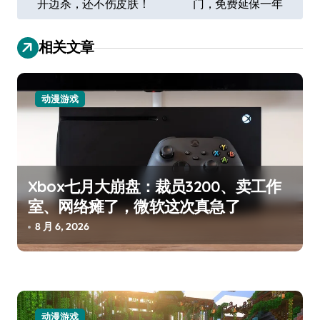
开边杀，还不伤皮肤！
门，免费延保一年
导
航
相关文章
动漫游戏
Xbox七月大崩盘：裁员3200、卖工作
室、网络瘫了，微软这次真急了
8 月 6, 2026
动漫游戏