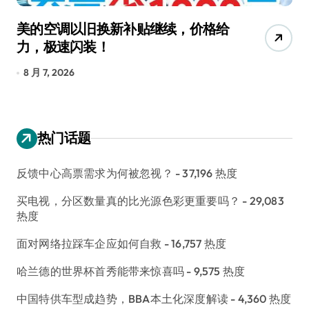
美的空调以旧换新补贴继续，价格给
追
力，极速闪装！
4
长
8 月 7, 2026
8
热门话题
反馈中心高票需求为何被忽视？
- 37,196 热度
买电视，分区数量真的比光源色彩更重要吗？
- 29,083
热度
面对网络拉踩车企应如何自救
- 16,757 热度
哈兰德的世界杯首秀能带来惊喜吗
- 9,575 热度
中国特供车型成趋势，BBA本土化深度解读
- 4,360 热度