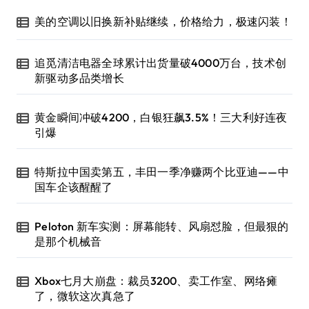
美的空调以旧换新补贴继续，价格给力，极速闪装！
追觅清洁电器全球累计出货量破4000万台，技术创
新驱动多品类增长
黄金瞬间冲破4200，白银狂飙3.5%！三大利好连夜
引爆
特斯拉中国卖第五，丰田一季净赚两个比亚迪——中
国车企该醒醒了
Peloton 新车实测：屏幕能转、风扇怼脸，但最狠的
是那个机械音
Xbox七月大崩盘：裁员3200、卖工作室、网络瘫
了，微软这次真急了