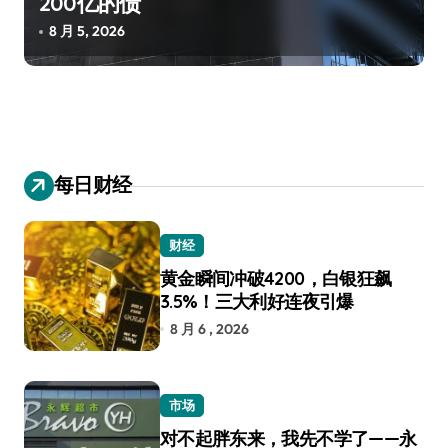
200亿的债
8 月 5, 2026
每日财经
财经
黄金瞬间冲破4200，白银狂飙
3.5%！三大利好连夜引爆
8 月 6 , 2026
市场
对不起胖东来，我先不学了——永