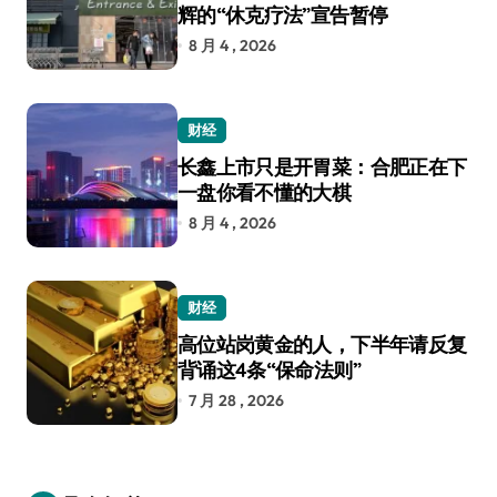
辉的“休克疗法”宣告暂停
8 月 4 , 2026
财经
长鑫上市只是开胃菜：合肥正在下
一盘你看不懂的大棋
8 月 4 , 2026
财经
高位站岗黄金的人，下半年请反复
背诵这4条“保命法则”
7 月 28 , 2026