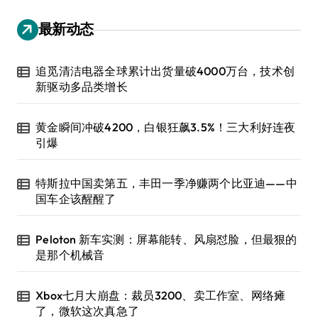
最新动态
追觅清洁电器全球累计出货量破4000万台，技术创
新驱动多品类增长
黄金瞬间冲破4200，白银狂飙3.5%！三大利好连夜
引爆
特斯拉中国卖第五，丰田一季净赚两个比亚迪——中
国车企该醒醒了
Peloton 新车实测：屏幕能转、风扇怼脸，但最狠的
是那个机械音
Xbox七月大崩盘：裁员3200、卖工作室、网络瘫
了，微软这次真急了