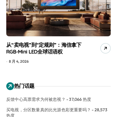
从“卖电视”到“定规则”：海信拿下
追
RGB-Mini LED全球话语权
已
8 月 4, 2026
7
热门话题
反馈中心高票需求为何被忽视？
- 37,066 热度
买电视，分区数量真的比光源色彩更重要吗？
- 28,573
热度