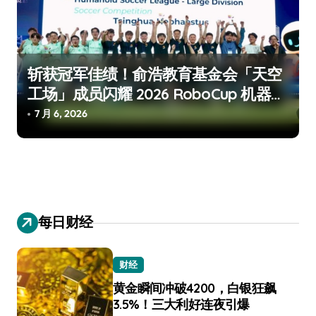
斩获冠军佳绩！俞浩教育基金会「天空
工场」成员闪耀 2026 RoboCup 机器人
世界杯
7 月 6, 2026
每日财经
财经
黄金瞬间冲破4200，白银狂飙
3.5%！三大利好连夜引爆