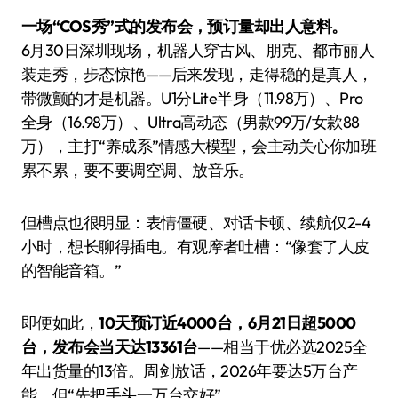
一场“COS秀”式的发布会，预订量却出人意料。
6月30日深圳现场，机器人穿古风、朋克、都市丽人
装走秀，步态惊艳——后来发现，走得稳的是真人，
带微颤的才是机器。U1分Lite半身（11.98万）、Pro
全身（16.98万）、Ultra高动态（男款99万/女款88
万），主打“养成系”情感大模型，会主动关心你加班
累不累，要不要调空调、放音乐。
但槽点也很明显：表情僵硬、对话卡顿、续航仅2-4
小时，想长聊得插电。有观摩者吐槽：“像套了人皮
的智能音箱。”
即便如此，
10天预订近4000台，6月21日超5000
台，发布会当天达13361台
——相当于优必选2025全
年出货量的13倍。周剑放话，2026年要达5万台产
能，但“先把手头一万台交好”。