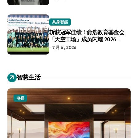
具身智能
斩获冠军佳绩！俞浩教育基金会
「天空工场」成员闪耀 2026
RoboCup 机器人世界杯
7 月 6 , 2026
智慧生活
电视