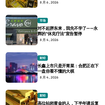
8 月 6 , 2026
市场
对不起胖东来，我先不学了——永
辉的“休克疗法”宣告暂停
8 月 4 , 2026
财经
长鑫上市只是开胃菜：合肥正在下
一盘你看不懂的大棋
8 月 4 , 2026
财经
高位站岗黄金的人，下半年请反复