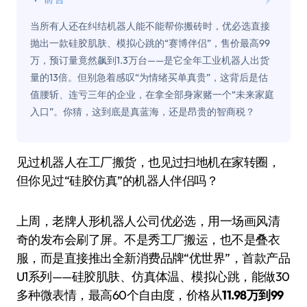
当所有人还在纠结机器人能不能帮你搬砖时，优必选直接
抛出一款硅胶肌肤、模拟心跳的“赛博伴侣”，售价最高99
万，预订量竟然飙到1.3万台——是它全年工业机器人出货
量的13倍。但别急着感叹“为情绪买单真贵”，这背后是估
值腰斩、连亏三年的企业，在拿全部身家赌一个“未来家庭
入口”。你猜，这到底是真蓝海，还是昂贵的智商税？
见过机器人在工厂搬货，也见过扫地机在家转圈，
但你见过“硅胶仿真”的机器人伴侣吗？
上周，老牌人形机器人公司优必选，用一场画风清
奇的发布会刷了屏。不是秀工厂搬运，也不是叠衣
服，而是直接推出全新消费品牌“优世界”，首款产品
U1系列——硅胶肌肤、仿真体温、模拟心跳，能做30
多种微表情，最高60个自由度，价格从
11.98万到99