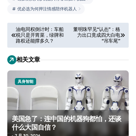
优必选为何押注情感陪伴机器人
文
油电同权倒计时：车船
董明珠罕见“认怂”：格
税只是开胃菜，绿牌和
力出口竟成四大白电
章
路权还能撑多久？
“吊车尾”
导
航
相关文章
具身智能
美国急了：连中国的机器狗都怕，还谈
什么大国自信？
7 月 30, 2026