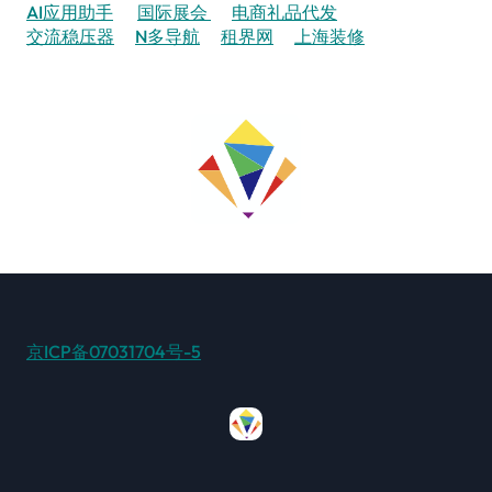
AI应用助手
国际展会
电商礼品代发
交流稳压器
N多导航
租界网
上海装修
京ICP备07031704号-5