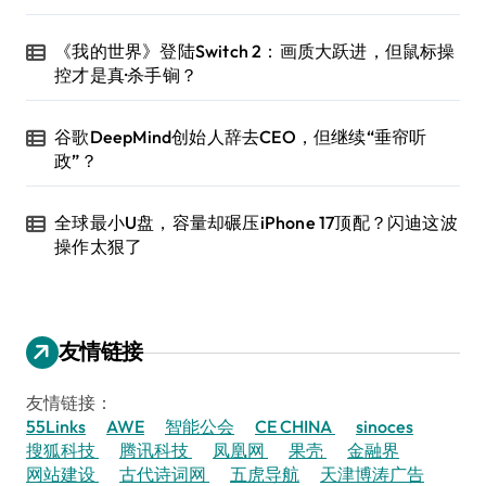
《我的世界》登陆Switch 2：画质大跃进，但鼠标操
控才是真·杀手锏？
谷歌DeepMind创始人辞去CEO，但继续“垂帘听
政”？
全球最小U盘，容量却碾压iPhone 17顶配？闪迪这波
操作太狠了
友情链接
友情链接：
55Links
AWE
智能公会
CE CHINA
sinoces
搜狐科技
腾讯科技
凤凰网
果壳
金融界
网站建设
古代诗词网
五虎导航
天津博涛广告