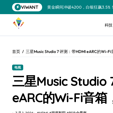
跳
ViWANT
黄金瞬间冲破4200，白银狂飙3.5
转
到
特斯拉中国卖第五，丰田一季净赚两
内
容
科技
Peloton 新车实测：屏幕能转、
Xbox七月大崩盘：裁员3200、
《我的世界》登陆Switch 2：画质
首页
三星Music Studio 7 评测：带HDMI eARC的
谷歌DeepMind创始人辞去CEO，但
全球最小U盘，容量却碾压iPhone 
电视
三星Music Studi
400层堆叠、性能翻倍 三星把最新存
召回X9、合作大众遇冷、高端梦碎：
eARC的Wi-Fi
比Model 3便宜？不，比Model 3有
550亿美金！沙特把EA买了，但背了