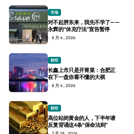
市场
对不起胖东来，我先不学了——
永辉的“休克疗法”宣告暂停
8 月 4 , 2026
财经
长鑫上市只是开胃菜：合肥正
在下一盘你看不懂的大棋
8 月 4 , 2026
财经
高位站岗黄金的人，下半年请
反复背诵这4条“保命法则”
7 月 28 , 2026