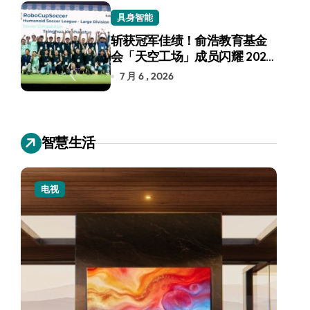
具身智能
斩获冠军佳绩！俞浩教育基金
会「天空工场」成员闪耀 2026
RoboCup 机器人世界杯
7 月 6 , 2026
智慧生活
电视
小家电