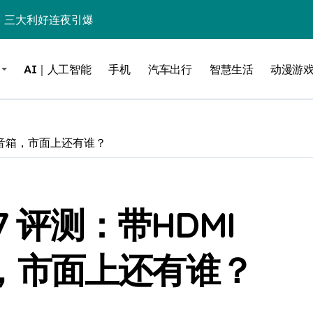
%！三大利好连夜引爆
个比亚迪——中国车企该醒醒了
AI｜人工智能
手机
汽车出行
智慧生活
动漫游
风扇怼脸，但最狠的是那个机械音
卖工作室、网络瘫了，微软这次真急了
大跃进，但鼠标操控才是真·杀手锏？
Wi-Fi音箱，市面上还有谁？
继续“垂帘听政”？
17顶配？闪迪这波操作太狠了
o 7 评测：带HDMI
储技术给了AI
小鹏的“多事之夏”
音箱，市面上还有谁？
面儿——试驾雷克萨斯ES 500e
200亿的债