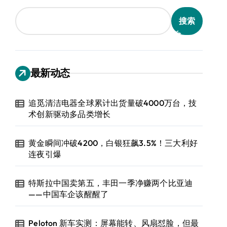
搜索
最新动态
追觅清洁电器全球累计出货量破4000万台，技
术创新驱动多品类增长
黄金瞬间冲破4200，白银狂飙3.5%！三大利好
连夜引爆
特斯拉中国卖第五，丰田一季净赚两个比亚迪
——中国车企该醒醒了
Peloton 新车实测：屏幕能转、风扇怼脸，但最