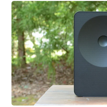
长鑫上市只是开胃菜：合肥正在下一
耳机低音像白开水？90%的人第一步
复古玩家狂喜：Anbernic第三次复刻
Xbox 360 游戏终于要登 PC，光
AirTag 新版到底香不香？一篇帮你
苹果三星偷偷在用的“无感切换”，索尼
Apple Watch 表盘还能这么玩？
追觅清洁电器全球累计出货量破400