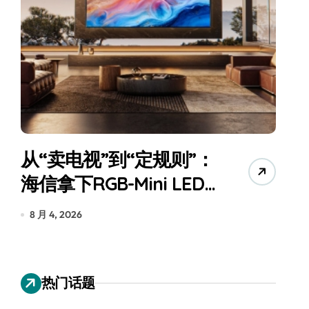
“卖电视”到“定规则”：
追觅、
信拿下RGB-Mini LED
们的扫
球话语权
为“战
月 4, 2026
7 月 30, 20
热门话题