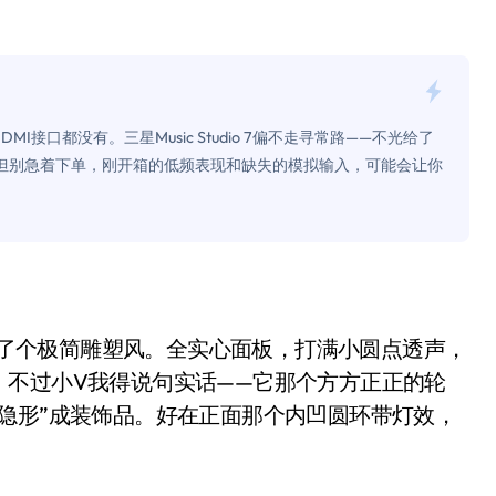
是不送主机，你领不领？
！老司机教你3招真·快充
主怒了：车内不是广告屏！
I接口都没有。三星Music Studio 7偏不走寻常路——不光给了
错真的会后悔吗？
ltra。但别急着下单，刚开箱的低频表现和缺失的模拟输入，可能会让你
TFS的终极对决
冰箱，你中招了吗？
测，值不值得冲？
Mini LED全球话语权
lec，搞了个极简雕塑风。全实心面板，打满小圆点透声，
“休克疗法”宣告暂停
。不过小V我得说句实话——它那个方方正正的轮
隐形”成装饰品。好在正面那个内凹圆环带灯效，
开箱”，一边探测射线一边光伏发电
准版逼近4800