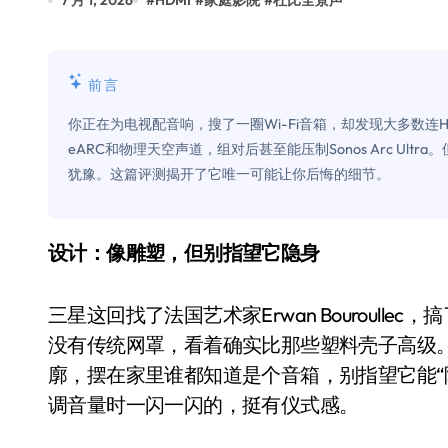
7 月 1, 2026
#
HDMI
#
家庭影院
#
杜比全景声
Xbox 25岁生日送壁纸送徽章，就
别再用汽车USB给MacBook充电了
前言
花钱买宝马，启动先看蜘蛛侠？”车
你正在为电视配音响，搜了一圈Wi-Fi音箱，却发现大多数连HDM
Windows 11家庭版和专业版，选
eARC和物理天空声道，组对后甚至能压制Sonos Arc U
犹豫。这篇评测揭开了它唯一可能让你后悔的细节。
你的U盘格式对了吗？详解exFAT和N
维修店最怕的“作死”操作：把手机塞
设计：像雕塑，但别指望它隐身
轻到忽略不计 大疆Mini 2S内录实
从“卖电视”到“定规则”：海信拿下RGB-
三星这回找了法国艺术家Erwan Bouroul
对不起胖东来，我先不学了——永辉的
没有传统网罩，看着确实比那些塑料壳子高级
廓，摆在家里谁都知道是个音箱，别指望它能“
国际首次！中国钙钛矿探测器太空“
调音量时一闪一闪的，挺有仪式感。
小米涨价！K90跳上3099，小米17标