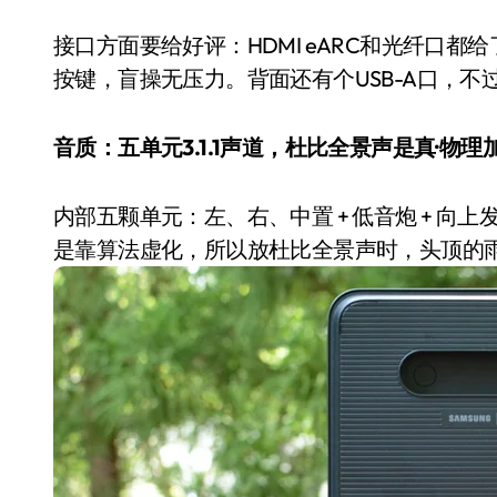
接口方面要给好评：HDMI eARC和光纤口都
按键，盲操无压力。背面还有个USB-A口，不
音质：五单元3.1.1声道，杜比全景声是真·物理
内部五颗单元：左、右、中置 + 低音炮 + 
是靠算法虚化，所以放杜比全景声时，头顶的雨
电视