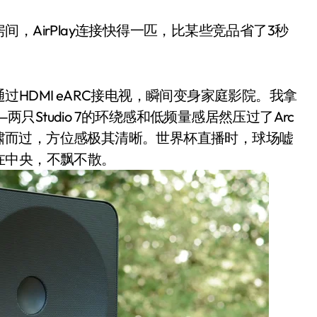
，AirPlay连接快得一匹，比某些竞品省了3秒
HDMI eARC接电视，瞬间变身家庭影院。我拿
下——两只Studio 7的环绕感和低频量感居然压过了Arc
右呼啸而过，方位感极其清晰。世界杯直播时，球场嘘
在中央，不飘不散。