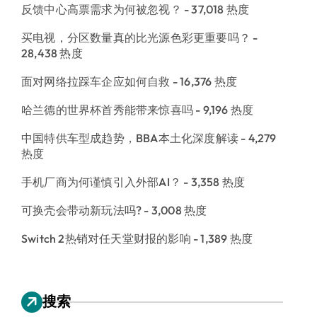
反馈中心高票需求为何被忽视？
- 37,018 热度
买电视，分区数量真的比光源色彩更重要吗？
-
28,438 热度
面对网络拉踩车企应如何自救
- 16,376 热度
哈兰德的世界杯首秀能带来惊喜吗
- 9,196 热度
中国特供车型成趋势，BBA本土化深度解读
- 4,279
热度
手机厂商为何谨慎引入外部AI？
- 3,358 热度
可换壳会带动新玩法吗?
- 3,008 热度
Switch 2热销对任天堂财报的影响
- 1,389 热度
搜索