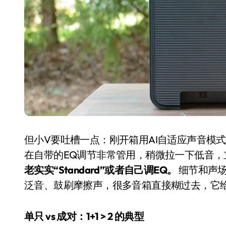
从电视一哥到声学霸主，
TCL用一套‘完整体系’砸
但小V要吐槽一点：刚开箱用AI自适应声音模
开了回音壁的顶级牌桌
在自带的EQ调节非常管用，稍微拉一下低音，
7 月 27, 2026
老实实“Standard”或者自己调EQ。
细节和声
泛音、鼓刷摩擦声，很多音箱直接糊过去，它
单只 vs 成对：1+1 > 2 的典型