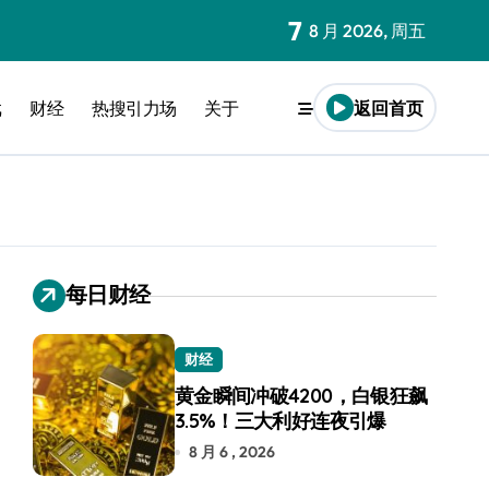
7
8 月 2026, 周五
戏
财经
热搜引力场
关于
返回首页
每日财经
财经
黄金瞬间冲破4200，白银狂飙
3.5%！三大利好连夜引爆
8 月 6 , 2026