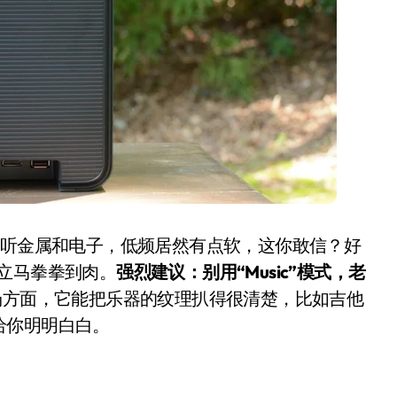
追觅清洁电器全球累计出
从
货量破4000万台，技术
海
式听金属和电子，低频居然有点软，这你敢信？好
创新驱动多品类增长
全
立马拳拳到肉。
强烈建议：别用“Music”模式，老
8 月 6, 2026
8 
场方面，它能把乐器的纹理扒得很清楚，比如吉他
给你明明白白。