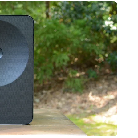
盘你看不懂的大棋
就做错了
GBA SP，情怀拉满
盘党也能“以盘换数”了？
避坑+种草
Bose却学不会？一文讲透
保姆级教程，有手就会！
0万台，技术创新驱动多品类增长