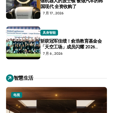
做机器人的波士顿 被做汽车的韩
国现代 全资收购了
7 月 17 , 2026
具身智能
斩获冠军佳绩！俞浩教育基金会
「天空工场」成员闪耀 2026
RoboCup 机器人世界杯
7 月 6 , 2026
智慧生活
小家电