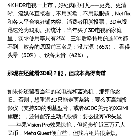
4K HDR电视一上市，好处肉眼可见——更亮、更清
晰、流媒体直接看，不用买盘，不用戴眼镜，Netflix
和各大平台疯狂铺内容。消费者用脚投票，3D电视
迅速沦为鸡肋。据统计，当年买了3D电视的家庭
里，实际使用率只有25%，三年后坚持用的连10%都
不到。放弃的原因前三名是：没片源（65%）、看得
头晕（50%）、设备太贵（42%）。
那现在还能看3D吗？能，但成本高得离谱
如果你还留着当年的老电视和蓝光机，那算你念
旧。否则，想重温3D只能走两条路：要么买高端投
影仪（支持3D的明基型号，或者6000美元的XGIMI
旗舰），还得配齐主动式眼镜；要么投奔VR头显
——苹果Vision Pro效果惊艳，但起步价近三万元人
民币，Meta Quest便宜些，但找片租片很麻烦。