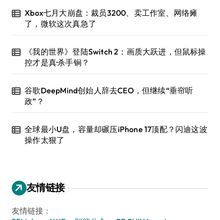
Xbox七月大崩盘：裁员3200、卖工作室、网络瘫
了，微软这次真急了
《我的世界》登陆Switch 2：画质大跃进，但鼠标操
控才是真·杀手锏？
谷歌DeepMind创始人辞去CEO，但继续“垂帘听
政”？
全球最小U盘，容量却碾压iPhone 17顶配？闪迪这波
操作太狠了
友情链接
友情链接：