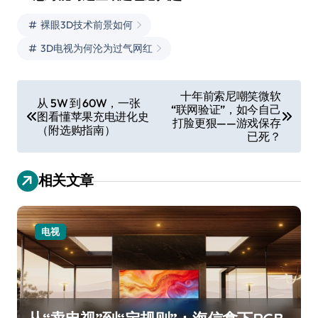
裸眼3D技术前景如何
3D电视为何沦为过气网红
文
十年前索尼嘲笑微软
从 5W 到 60W，一张
“联网验证”，如今自己
章
图看懂苹果充电进化史
打脸更狠——游戏保存
（附选购指南）
导
已死？
航
相关文章
电视