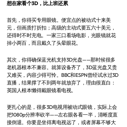
想在家看个3D，比上班还累
首先，你得买专用眼镜。便宜点的被动式十来美
元，但画质打折扣；高级的主动式要五六十美元，
还得时不时充电。一家三口看场电影，光眼镜就花
掉小两百，而且戴久了头晕眼花。
其次，你得确保蓝光机支持3D光盘——那时候很多
老机器根本不兼容。就算设备齐了，3D蓝光盘又贵
又难买，内容少得可怜。BBC和ESPN曾经试水过3D
直播，结果撑了不到两年就放弃了，理由很直白：
英国人根本懒得戴眼镜看电视。
更扎心的是，很多3D电视用被动式眼镜，实际上会
把1080p分辨率砍半——左右眼各看一半，清晰度直
接倒退。你要是坐得离电视远了，或者屏幕不够大