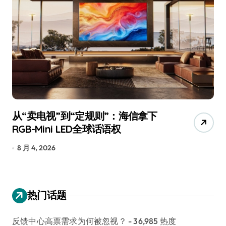
追觅、石头科技注意：你们的扫地机
月
已被美国认定为“战略武器”
还
7 月 30, 2026
7
热门话题
反馈中心高票需求为何被忽视？
- 36,985 热度