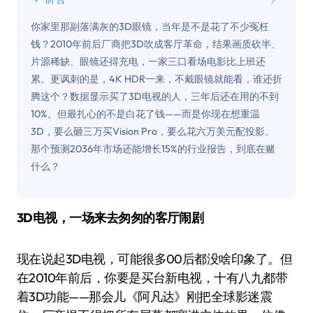
你家里那副落满灰的3D眼镜，当年是不是花了不少冤枉
钱？2010年前后厂商把3D吹成客厅革命，结果画质砍半、
片源稀缺、眼镜还得充电，一家三口看场电影比上班还
累。更讽刺的是，4K HDR一来，不戴眼镜就能看，谁还折
腾这个？数据显示买了3D电视的人，三年后还在用的不到
10%。但最扎心的不是白花了钱——而是你现在想重温
3D，要么砸三万买Vision Pro，要么花六万美元配投影。
那个预测2036年市场还能增长15%的行业报告，到底在赌
什么？
3D电视，一场来去匆匆的客厅闹剧
现在说起3D电视，可能很多00后都没啥印象了。但
在2010年前后，你要是买台新电视，十有八九都带
着3D功能——那会儿《阿凡达》刚把全球影迷震