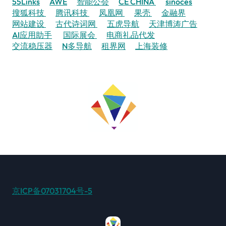
55Links
AWE
智能公会
CE CHINA
sinoces
搜狐科技
腾讯科技
凤凰网
果壳
金融界
网站建设
古代诗词网
五虎导航
天津博涛广告
AI应用助手
国际展会
电商礼品代发
交流稳压器
N多导航
租界网
上海装修
京ICP备07031704号-5