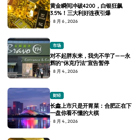
黄金瞬间冲破4200，白银狂飙
3.5%！三大利好连夜引爆
8 月 6 , 2026
市场
对不起胖东来，我先不学了——永
辉的“休克疗法”宣告暂停
8 月 4 , 2026
财经
长鑫上市只是开胃菜：合肥正在下
一盘你看不懂的大棋
8 月 4 , 2026