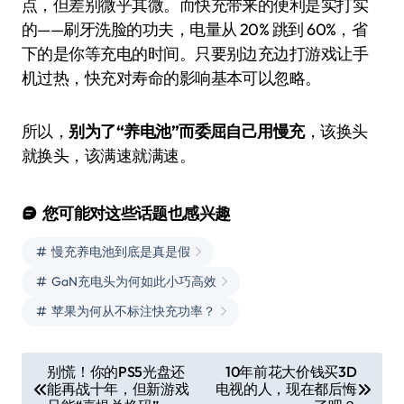
点，但差别微乎其微。而快充带来的便利是实打实
的——刷牙洗脸的功夫，电量从 20% 跳到 60%，省
下的是你等充电的时间。只要别边充边打游戏让手
机过热，快充对寿命的影响基本可以忽略。
所以，
别为了“养电池”而委屈自己用慢充
，该换头
就换头，该满速就满速。
您可能对这些话题也感兴趣
慢充养电池到底是真是假
GaN充电头为何如此小巧高效
苹果为何从不标注快充功率？
文
别慌！你的PS5光盘还
10年前花大价钱买3D
能再战十年，但新游戏
电视的人，现在都后悔
章