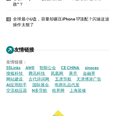
政”？
全球最小U盘，容量却碾压iPhone 17顶配？闪迪这波
操作太狠了
友情链接
友情链接：
55Links
AWE
智能公会
CE CHINA
sinoces
搜狐科技
腾讯科技
凤凰网
果壳
金融界
网站建设
古代诗词网
五虎导航
天津博涛广告
AI应用助手
国际展会
电商礼品代发
交流稳压器
N多导航
租界网
上海装修