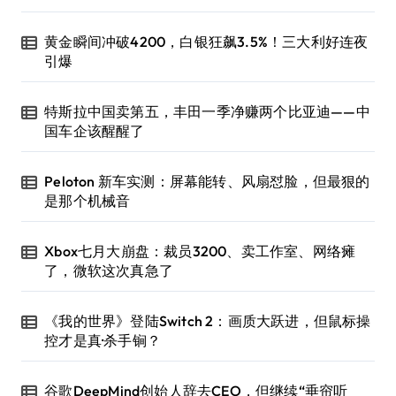
黄金瞬间冲破4200，白银狂飙3.5%！三大利好连夜
引爆
特斯拉中国卖第五，丰田一季净赚两个比亚迪——中
国车企该醒醒了
Peloton 新车实测：屏幕能转、风扇怼脸，但最狠的
是那个机械音
Xbox七月大崩盘：裁员3200、卖工作室、网络瘫
了，微软这次真急了
《我的世界》登陆Switch 2：画质大跃进，但鼠标操
控才是真·杀手锏？
谷歌DeepMind创始人辞去CEO，但继续“垂帘听