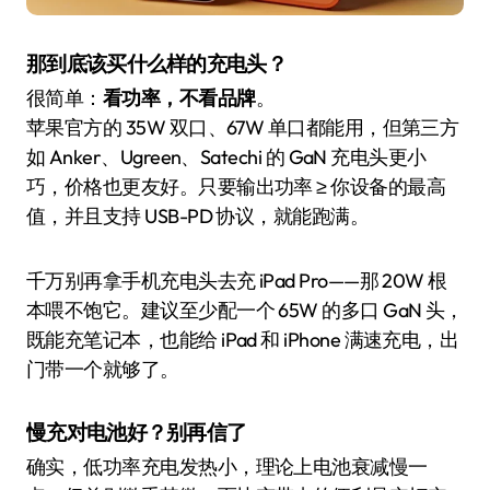
那到底该买什么样的充电头？
很简单：
看功率，不看品牌
。
苹果官方的 35W 双口、67W 单口都能用，但第三方
如 Anker、Ugreen、Satechi 的 GaN 充电头更小
巧，价格也更友好。只要输出功率 ≥ 你设备的最高
值，并且支持 USB-PD 协议，就能跑满。
千万别再拿手机充电头去充 iPad Pro——那 20W 根
本喂不饱它。建议至少配一个 65W 的多口 GaN 头，
既能充笔记本，也能给 iPad 和 iPhone 满速充电，出
门带一个就够了。
慢充对电池好？别再信了
确实，低功率充电发热小，理论上电池衰减慢一