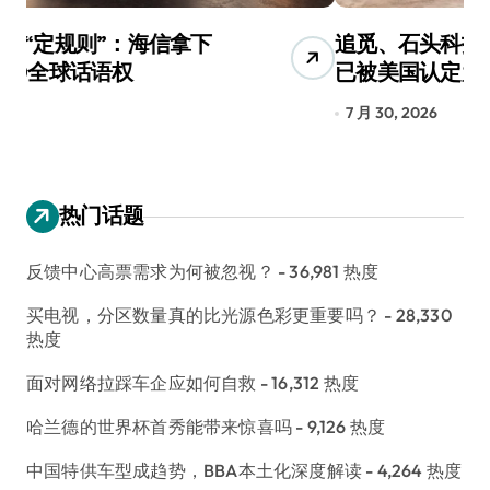
追觅、石头科技注意：你们的扫地机
月
已被美国认定为“战略武器”
还
7 月 30, 2026
7
热门话题
反馈中心高票需求为何被忽视？
- 36,981 热度
买电视，分区数量真的比光源色彩更重要吗？
- 28,330
热度
面对网络拉踩车企应如何自救
- 16,312 热度
哈兰德的世界杯首秀能带来惊喜吗
- 9,126 热度
中国特供车型成趋势，BBA本土化深度解读
- 4,264 热度