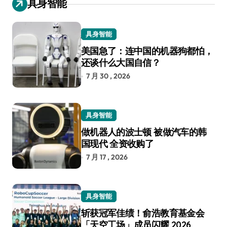
具身智能
具身智能
美国急了：连中国的机器狗都怕，
还谈什么大国自信？
7 月 30 , 2026
具身智能
做机器人的波士顿 被做汽车的韩
国现代 全资收购了
7 月 17 , 2026
具身智能
斩获冠军佳绩！俞浩教育基金会
「天空工场」成员闪耀 2026