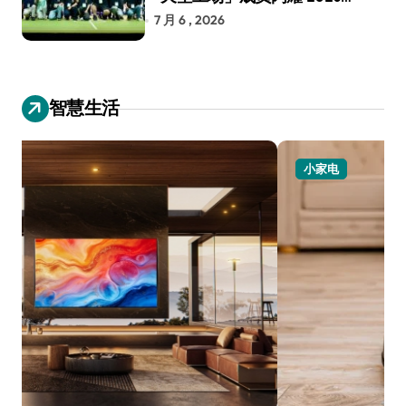
RoboCup 机器人世界杯
7 月 6 , 2026
智慧生活
小家电