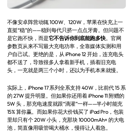
不像安卓阵营动辄 100W、120W，苹果在快充上一
直挺“稳”的——稳到每代只挤一点点牙膏。但问题不
是它跑不快，而是
它不告诉你到底能跑多快
。官网
参数页从来不写最大充电功率，全靠媒体实测和用
户自己试。更绝的是，从 iPhone 12 开始，连充电头
都不送了，导致很多人拿着新手机，插着旧充电
头，一充就是两三个小时，还以为手机本来就慢。
实际上，iPhone 17 系列全系支持 40W，比前代 15 系
的 27W 提升明显。但如果你还用着 iPhone 11 附赠的
5W 头，那充电速度就跟“滴灌”一样——半小时能充
15% 算你赢。而如果你花大价钱买了 iPad Pro，包装
里却只有个 20W 小头，充那块 10000mAh+ 的大电
池，简直像用吸管喝大桶水，慢得让人着急。