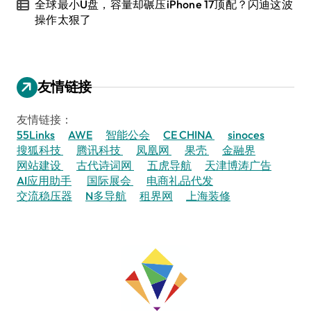
全球最小U盘，容量却碾压iPhone 17顶配？闪迪这波
操作太狠了
友情链接
友情链接：
55Links
AWE
智能公会
CE CHINA
sinoces
搜狐科技
腾讯科技
凤凰网
果壳
金融界
网站建设
古代诗词网
五虎导航
天津博涛广告
AI应用助手
国际展会
电商礼品代发
交流稳压器
N多导航
租界网
上海装修