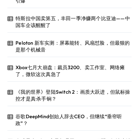
引爆
特斯拉中国卖第五，丰田一季净赚两个比亚迪——中
国车企该醒醒了
Peloton 新车实测：屏幕能转、风扇怼脸，但最狠的
是那个机械音
Xbox七月大崩盘：裁员3200、卖工作室、网络瘫
了，微软这次真急了
《我的世界》登陆Switch 2：画质大跃进，但鼠标操
控才是真·杀手锏？
谷歌DeepMind创始人辞去CEO，但继续“垂帘听
政”？