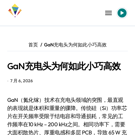
跳
转
到
内
容
首页
GaN充电头为何如此小巧高效
GaN充电头为何如此小巧高效
7 月 6, 2026
GaN（氮化镓）技术在充电头领域的突围，最直观
的表现就是体积和重量的骤降。传统硅（Si）功率芯
片在开关频率受限于结电容和导通损耗，常见的工
作频率在10 kHz – 200 kHz之间。相同功率下，需要
大面积散热片、厚重电感和多层 PCB，导致 65 W 充