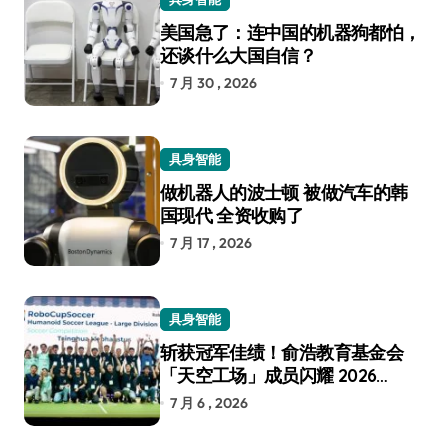
美国急了：连中国的机器狗都怕，
还谈什么大国自信？
7 月 30 , 2026
具身智能
做机器人的波士顿 被做汽车的韩
国现代 全资收购了
7 月 17 , 2026
具身智能
斩获冠军佳绩！俞浩教育基金会
「天空工场」成员闪耀 2026
RoboCup 机器人世界杯
7 月 6 , 2026