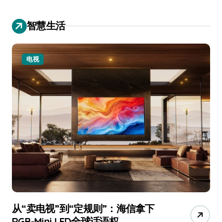
智慧生活
电视
从“卖电视”到“定规则”：海信拿下
追
RGB-Mini LED全球话语权
已