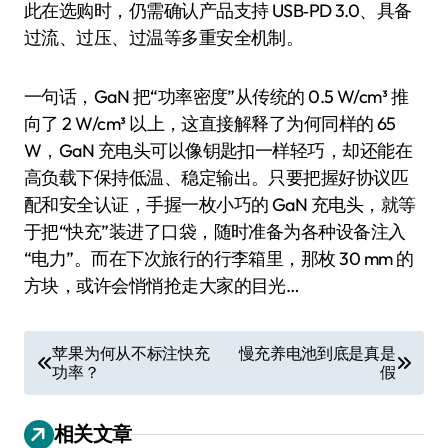
此在选购时，仍需确认产品支持 USB‑PD 3.0、具备
过流、过压、过温等多重安全机制。
一句话，GaN 把“功率密度”从传统的 0.5 W/cm³ 推
向了 2 W/cm³ 以上，这直接解释了为何同样的 65
W，GaN 充电头可以像钥匙扣一样轻巧，却还能在
高负载下保持低温、稳定输出。只要把握好协议匹
配和安全认证，手握一枚小巧的 GaN 充电头，就等
于把“快充”装进了口袋，随时准备为各种设备注入
“电力”。而在下次旅行的行李箱里，那枚 30 mm 的
方块，或许会悄悄抢走大家的目光…
文
苹果为何从不标注快充
慢充养电池到底是真是
功率？
假
章
导
相关文章
航