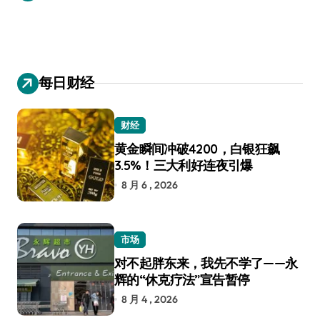
每日财经
财经
黄金瞬间冲破4200，白银狂飙
3.5%！三大利好连夜引爆
8 月 6 , 2026
市场
对不起胖东来，我先不学了——永
辉的“休克疗法”宣告暂停
8 月 4 , 2026