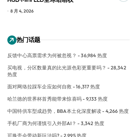
8 月 4, 2026
7
热门话题
反馈中心高票需求为何被忽视？
- 36,984 热度
买电视，分区数量真的比光源色彩更重要吗？
- 28,342
热度
面对网络拉踩车企应如何自救
- 16,317 热度
哈兰德的世界杯首秀能带来惊喜吗
- 9,133 热度
中国特供车型成趋势，BBA本土化深度解读
- 4,266 热度
手机厂商为何谨慎引入外部AI？
- 3,342 热度
可换壳会带动新玩法吗?
- 2,995 热度