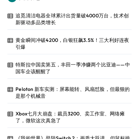
追觅清洁电器全球累计出货量破4000万台，技术创
新驱动多品类增长
黄金瞬间冲破4200，白银狂飙3.5%！三大利好连夜
引爆
特斯拉中国卖第五，丰田一季净赚两个比亚迪——中
国车企该醒醒了
Peloton 新车实测：屏幕能转、风扇怼脸，但最狠的
是那个机械音
Xbox七月大崩盘：裁员3200、卖工作室、网络瘫
了，微软这次真急了
《我的世界》登陆Switch 2：画质大跃进，但鼠标操