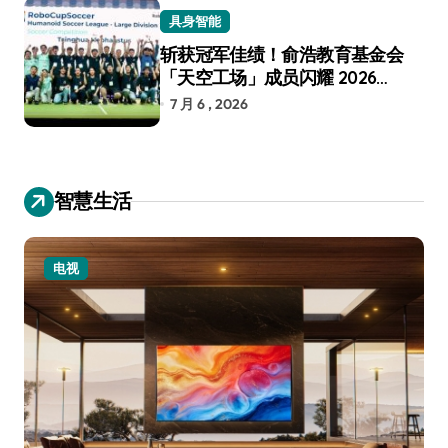
具身智能
斩获冠军佳绩！俞浩教育基金会
「天空工场」成员闪耀 2026
RoboCup 机器人世界杯
7 月 6 , 2026
智慧生活
电视