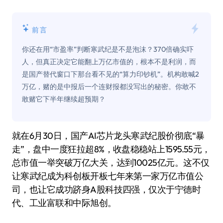
前言
你还在用“市盈率”判断寒武纪是不是泡沫？370倍确实吓
人，但真正决定它能翻上万亿市值的，根本不是利润，而
是国产替代窗口下那台看不见的“算力印钞机”。机构敢喊2
万亿，赌的是中报后一个连财报都没写出的秘密。你敢不
敢赌它下半年继续超预期？
就在6月30日，国产AI芯片龙头寒武纪股价彻底“暴
走”，盘中一度狂拉超8%，收盘稳稳站上1595.55元，
总市值一举突破万亿大关，达到10025亿元。这不仅
让寒武纪成为科创板开板七年来第一家万亿市值公
司，也让它成功跻身A股科技四强，仅次于宁德时
代、工业富联和中际旭创。