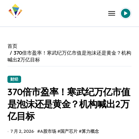
跳
转
到
内
容
首页
370倍市盈率！寒武纪万亿市值是泡沫还是黄金？机构
喊出2万亿目标
财经
370倍市盈率！寒武纪万亿市值
是泡沫还是黄金？机构喊出2万
亿目标
7 月 2, 2026
#
A股市场
#
国产芯片
#
算力概念