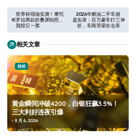
文
世界杯现场实测！摩托
2026年燃油二手车崩
罗拉两款折叠屏拍照，
盘实录：百万豪车打三
章
我投它一票
折，车商哭晕在仓库
导
航
相关文章
财经
黄金瞬间冲破4200，白银狂飙3.5%！
三大利好连夜引爆
8 月 6, 2026