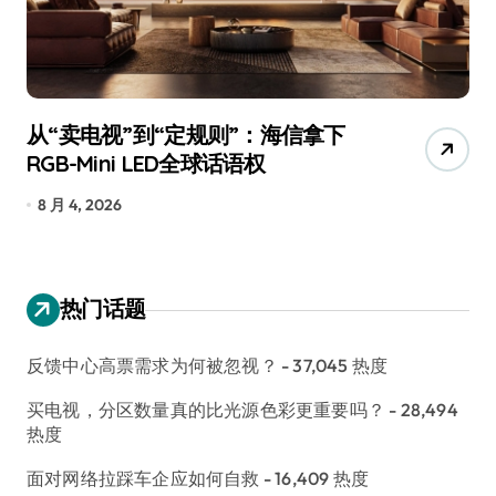
从“卖电视”到“定规则”：海信拿下
追
RGB-Mini LED全球话语权
已
8 月 4, 2026
7
热门话题
反馈中心高票需求为何被忽视？
- 37,045 热度
买电视，分区数量真的比光源色彩更重要吗？
- 28,494
热度
面对网络拉踩车企应如何自救
- 16,409 热度