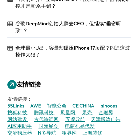
控才是真·杀手锏？
谷歌DeepMind创始人辞去CEO，但继续“垂帘听
政”？
全球最小U盘，容量却碾压iPhone 17顶配？闪迪这波
操作太狠了
友情链接
友情链接：
55Links
AWE
智能公会
CE CHINA
sinoces
搜狐科技
腾讯科技
凤凰网
果壳
金融界
网站建设
古代诗词网
五虎导航
天津博涛广告
AI应用助手
国际展会
电商礼品代发
交流稳压器
N多导航
租界网
上海装修