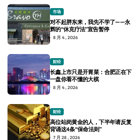
市场
对不起胖东来，我先不学了——永
辉的“休克疗法”宣告暂停
8 月 4 , 2026
财经
长鑫上市只是开胃菜：合肥正在下
一盘你看不懂的大棋
8 月 4 , 2026
财经
高位站岗黄金的人，下半年请反复
背诵这4条“保命法则”
7 月 28 , 2026