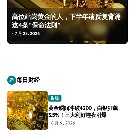
高位站岗黄金的人，下半年请反复背诵
这4条“保命法则”
7 月 28, 2026
每日财经
财经
黄金瞬间冲破4200，白银狂飙
3.5%！三大利好连夜引爆
8 月 6 , 2026