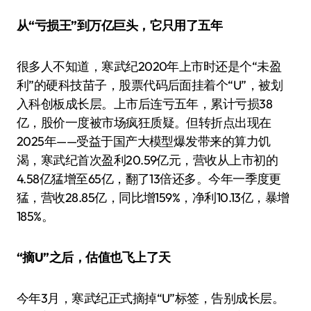
从“亏损王”到万亿巨头，它只用了五年
很多人不知道，寒武纪2020年上市时还是个“未盈
利”的硬科技苗子，股票代码后面挂着个“U”，被划
入科创板成长层。上市后连亏五年，累计亏损38
亿，股价一度被市场疯狂质疑。但转折点出现在
2025年——受益于国产大模型爆发带来的算力饥
渴，寒武纪首次盈利20.59亿元，营收从上市初的
4.58亿猛增至65亿，翻了13倍还多。今年一季度更
猛，营收28.85亿，同比增159%，净利10.13亿，暴增
185%。
“摘U”之后，估值也飞上了天
今年3月，寒武纪正式摘掉“U”标签，告别成长层。