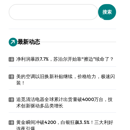
搜索
最新动态
净利润暴跌7.7%，苏泊尔开始靠“擦边”续命了？
美的空调以旧换新补贴继续，价格给力，极速闪
装！
追觅清洁电器全球累计出货量破4000万台，技
术创新驱动多品类增长
黄金瞬间冲破4200，白银狂飙3.5%！三大利好
连夜引爆