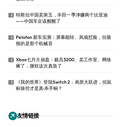
特斯拉中国卖第五，丰田一季净赚两个比亚迪
——中国车企该醒醒了
Peloton 新车实测：屏幕能转、风扇怼脸，但最
狠的是那个机械音
Xbox七月大崩盘：裁员3200、卖工作室、网络
瘫了，微软这次真急了
《我的世界》登陆Switch 2：画质大跃进，但鼠
标操控才是真·杀手锏？
友情链接