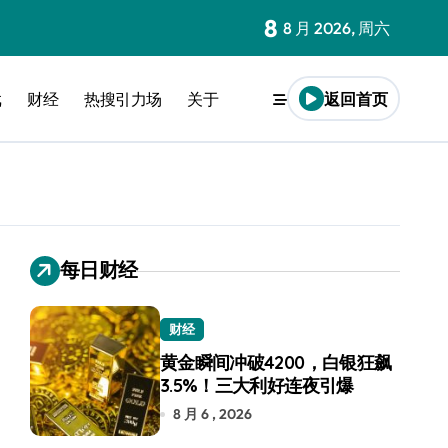
8
8 月 2026, 周六
戏
财经
热搜引力场
关于
返回首页
每日财经
财经
黄金瞬间冲破4200，白银狂飙
3.5%！三大利好连夜引爆
8 月 6 , 2026