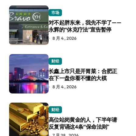
市场
对不起胖东来，我先不学了——
永辉的“休克疗法”宣告暂停
8 月 4 , 2026
财经
长鑫上市只是开胃菜：合肥正
在下一盘你看不懂的大棋
8 月 4 , 2026
财经
高位站岗黄金的人，下半年请
反复背诵这4条“保命法则”
7 月 28 , 2026