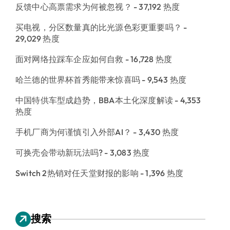
反馈中心高票需求为何被忽视？
- 37,192 热度
买电视，分区数量真的比光源色彩更重要吗？
-
29,029 热度
面对网络拉踩车企应如何自救
- 16,728 热度
哈兰德的世界杯首秀能带来惊喜吗
- 9,543 热度
中国特供车型成趋势，BBA本土化深度解读
- 4,353
热度
手机厂商为何谨慎引入外部AI？
- 3,430 热度
可换壳会带动新玩法吗?
- 3,083 热度
Switch 2热销对任天堂财报的影响
- 1,396 热度
搜索