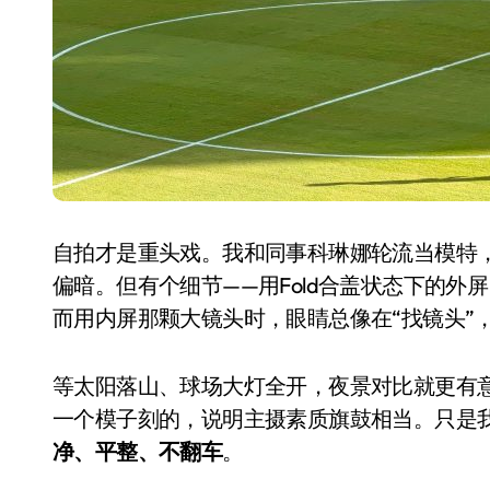
自拍才是重头戏。我和同事科琳娜轮流当模特，Fo
偏暗。但有个细节——用Fold合盖状态下的
而用内屏那颗大镜头时，眼睛总像在“找镜头”
等太阳落山、球场大灯全开，夜景对比就更有
一个模子刻的，说明主摄素质旗鼓相当。只是我个人
净、平整、不翻车
。