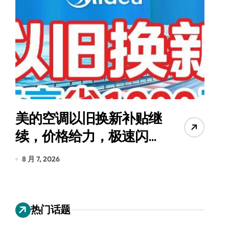
美的空调以旧换新补贴继
续，价格给力，极速闪
货
装！
8 月 7, 2026
8
热门话题