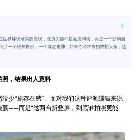
面儿——试驾雷克萨斯ES 500e
200亿的债
是不送主机，你领不领？
更强？我们在世界杯现场实测发现，胜负关键不是画质调校，而是一个影响自
！老司机教你3招真·快充
照片一个眼神自然，一个尴尬走神。如果你经常自拍或拍人像，这
主怒了：车内不是广告屏！
错真的会后悔吗？
拍照，结果出人意料
TFS的终极对决
冰箱，你中招了吗？
没少“刷存在感”。而对我们这种评测编辑来说，
测，值不值得冲？
赢——而是“这两台折叠屏，到底谁拍照更能
Mini LED全球话语权
“休克疗法”宣告暂停