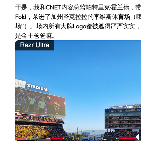
于是，我和CNET内容总监帕特里克·霍兰德，带着摩托
Fold，杀进了加州圣克拉拉的李维斯体育场（哦
场”）。场内所有大牌Logo都被遮得严严实
是金主爸爸嘛。
小家电