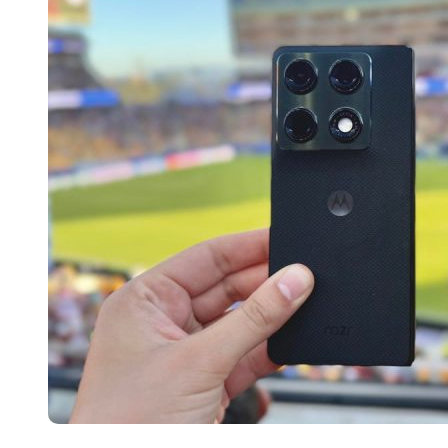
国际首次！中国钙钛矿探测器太空“
小米涨价！K90跳上3099，小米17标
长鑫上市只是开胃菜：合肥正在下一
耳机低音像白开水？90%的人第一步
复古玩家狂喜：Anbernic第三次复刻
Xbox 360 游戏终于要登 PC，光
AirTag 新版到底香不香？一篇帮你
净利润暴跌7.7%，苏泊尔开始靠“擦