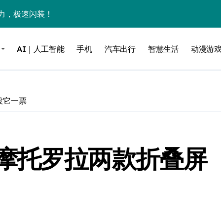
力，极速闪装！
0万台，技术创新驱动多品类增长
AI｜人工智能
手机
汽车出行
智慧生活
动漫游
%！三大利好连夜引爆
个比亚迪——中国车企该醒醒了
风扇怼脸，但最狠的是那个机械音
投它一票
卖工作室、网络瘫了，微软这次真急了
大跃进，但鼠标操控才是真·杀手锏？
摩托罗拉两款折叠屏
继续“垂帘听政”？
17顶配？闪迪这波操作太狠了
储技术给了AI
小鹏的“多事之夏”