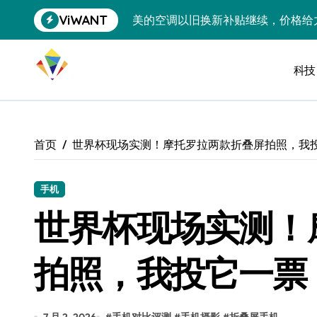
跳
ViWANT
美的空调以旧换新补贴继续，价格给
转
到
追觅清洁电器全球累计出货量破400
内
容
科技
黄金瞬间冲破4200，白银狂飙3.5
特斯拉中国卖第五，丰田一季净赚两
Peloton 新车实测：屏幕能转、
首页
世界杯现场实测！摩托罗拉两款折叠屏拍照，我
Xbox七月大崩盘：裁员3200、
《我的世界》登陆Switch 2：画质
手机
世界杯现场实测！
谷歌DeepMind创始人辞去CEO，但
全球最小U盘，容量却碾压iPhone 
拍照，我投它一票
400层堆叠、性能翻倍 三星把最新存
召回X9、合作大众遇冷、高端梦碎：