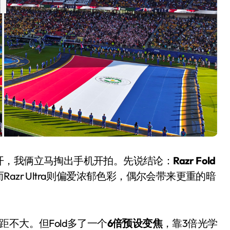
净利润暴跌7.7%，苏泊尔
开始靠“擦边”续命了？
开，我俩立马掏出手机开拍。先说结论：
Razr Fold
8 月 7, 2026
Razr Ultra则偏爱浓郁色彩，偶尔会带来更重的暗
不大。但Fold多了一个
6倍预设变焦
，靠3倍光学