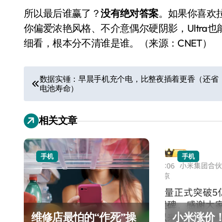
所以最后谁赢了？
没有绝对答案
。如果你喜欢拉
你偏爱浓艳风格、不介意偶尔硬阴影，Ultra
细看，根本分不清谁是谁。（来源：CNET）
文
数据实锤：早晨手机充个电，比整夜插着更香（还省
电池寿命）
章
导
相关文章
航
手机
手机
维修店最怕的“作死”操
小米涨价！