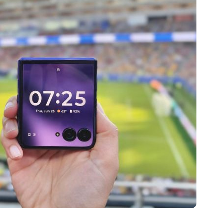
开箱”，一边探测射线一边光伏发电
准版逼近4800
盘你看不懂的大棋
就做错了
GBA SP，情怀拉满
盘党也能“以盘换数”了？
避坑+种草
边”续命了？