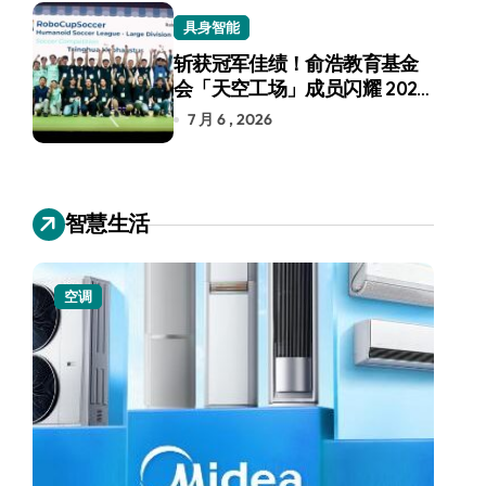
具身智能
斩获冠军佳绩！俞浩教育基金
会「天空工场」成员闪耀 2026
RoboCup 机器人世界杯
7 月 6 , 2026
智慧生活
空调