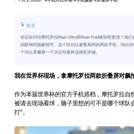
7 月 2, 2026
#
手机对比评测
#
手机摄影
#
折叠屏手机
比Model 3便宜？不，比Model 3有
550亿美金！沙特把EA买了，但背了
前言
Xbox 25岁生日送壁纸送徽章，就
你还在纠结摩托罗拉Razr Ultra和Razr Fold谁拍照
别再用汽车USB给MacBook充电了
拍眼神的隐蔽细节。这个区别让参数相同的两款手机，拍出的
个对比里藏着一个决定你最终选择的关键。
花钱买宝马，启动先看蜘蛛侠？”车
Windows 11家庭版和专业版，选
我在世界杯现场，拿摩托罗拉两款折叠屏对飙
你的U盘格式对了吗？详解exFAT和N
维修店最怕的“作死”操作：把手机塞
作为本届世界杯的官方手机搭档，摩托罗拉自然
轻到忽略不计 大疆Mini 2S内录实
被请去现场看球，脑子里想的可不是哪个球队会
打”。
从“卖电视”到“定规则”：海信拿下RGB-
对不起胖东来，我先不学了——永辉的