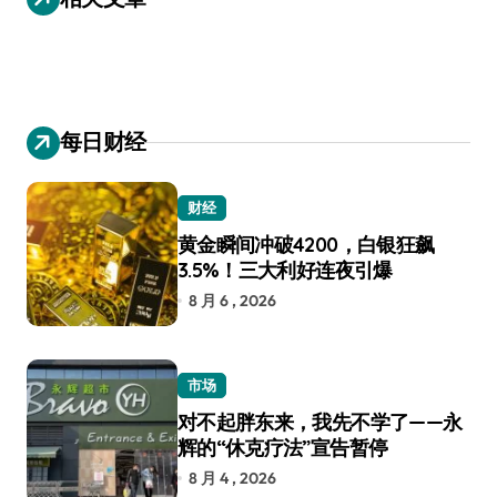
每日财经
财经
黄金瞬间冲破4200，白银狂飙
3.5%！三大利好连夜引爆
8 月 6 , 2026
市场
对不起胖东来，我先不学了——永
辉的“休克疗法”宣告暂停
8 月 4 , 2026