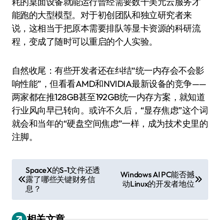
耗的桌面设备就能运行曾经需要数千美元云服务才
能跑的大型模型。对于初创团队和独立研究者来
说，这相当于把原本需要排队等显卡资源的科研流
程，变成了随时可以重启的个人实验。
自然收尾：有些开发者还在纠结“统一内存会不会影
响性能”，但看看AMD和NVIDIA最新设备的竞争——
两家都在推128GB甚至192GB统一内存方案，就知道
行业风向早已转向。或许不久后，“显存焦虑”这个词
就会和当年的“硬盘空间焦虑”一样，成为技术史里的
注脚。
文
SpaceX的S-1文件还透
Windows AI PC能否撼
露了哪些关键财务信
章
动Linux的开发者地位
息？
导
航
相关文章