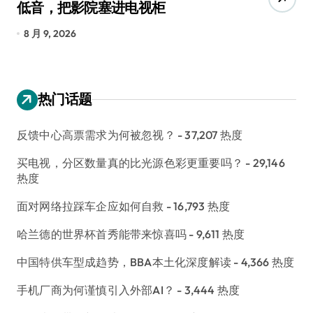
低音，把影院塞进电视柜
边
8 月 9, 2026
8 
热门话题
反馈中心高票需求为何被忽视？
- 37,207 热度
买电视，分区数量真的比光源色彩更重要吗？
- 29,146
热度
面对网络拉踩车企应如何自救
- 16,793 热度
哈兰德的世界杯首秀能带来惊喜吗
- 9,611 热度
中国特供车型成趋势，BBA本土化深度解读
- 4,366 热度
手机厂商为何谨慎引入外部AI？
- 3,444 热度