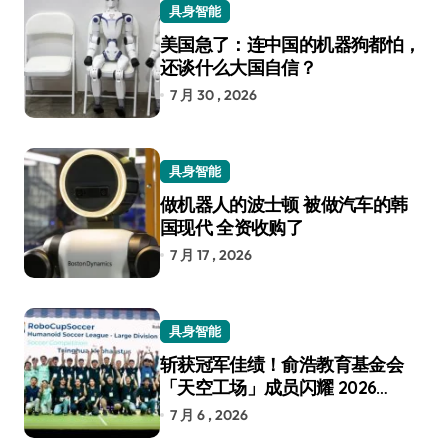
具身智能
美国急了：连中国的机器狗都怕，
还谈什么大国自信？
7 月 30 , 2026
具身智能
做机器人的波士顿 被做汽车的韩
国现代 全资收购了
7 月 17 , 2026
具身智能
斩获冠军佳绩！俞浩教育基金会
「天空工场」成员闪耀 2026
RoboCup 机器人世界杯
7 月 6 , 2026