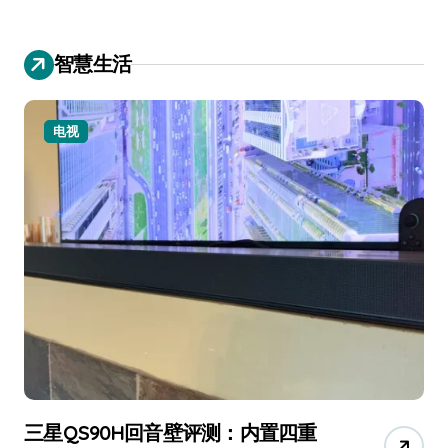
智慧生活
电视
三星QS90H回音壁评测：内置四重
净