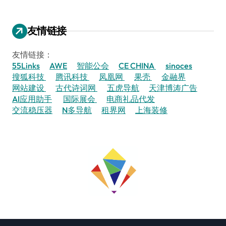
友情链接
友情链接：
55Links
AWE
智能公会
CE CHINA
sinoces
搜狐科技
腾讯科技
凤凰网
果壳
金融界
网站建设
古代诗词网
五虎导航
天津博涛广告
AI应用助手
国际展会
电商礼品代发
交流稳压器
N多导航
租界网
上海装修