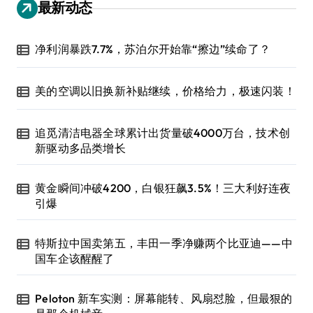
最新动态
净利润暴跌7.7%，苏泊尔开始靠“擦边”续命了？
美的空调以旧换新补贴继续，价格给力，极速闪装！
追觅清洁电器全球累计出货量破4000万台，技术创
新驱动多品类增长
黄金瞬间冲破4200，白银狂飙3.5%！三大利好连夜
引爆
特斯拉中国卖第五，丰田一季净赚两个比亚迪——中
国车企该醒醒了
Peloton 新车实测：屏幕能转、风扇怼脸，但最狠的