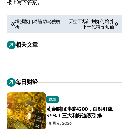
板上写下答案。
文
增强版自动辅助驾驶解
天空工场计划如何培养
析
下一代科技领袖
章
导
相关文章
航
每日财经
财经
黄金瞬间冲破4200，白银狂飙
3.5%！三大利好连夜引爆
8 月 6 , 2026