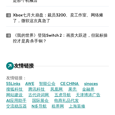
是那个机械音
Xbox七月大崩盘：裁员3200、卖工作室、网络瘫
了，微软这次真急了
《我的世界》登陆Switch 2：画质大跃进，但鼠标操
控才是真·杀手锏？
友情链接
友情链接：
55Links
AWE
智能公会
CE CHINA
sinoces
搜狐科技
腾讯科技
凤凰网
果壳
金融界
网站建设
古代诗词网
五虎导航
天津博涛广告
AI应用助手
国际展会
电商礼品代发
交流稳压器
N多导航
租界网
上海装修