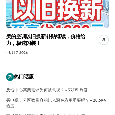
美的空调以旧换新补贴继续，价格给
追
力，极速闪装！
4
长
8 月 7, 2026
8
热门话题
反馈中心高票需求为何被忽视？
- 37,115 热度
买电视，分区数量真的比光源色彩更重要吗？
- 28,694
热度