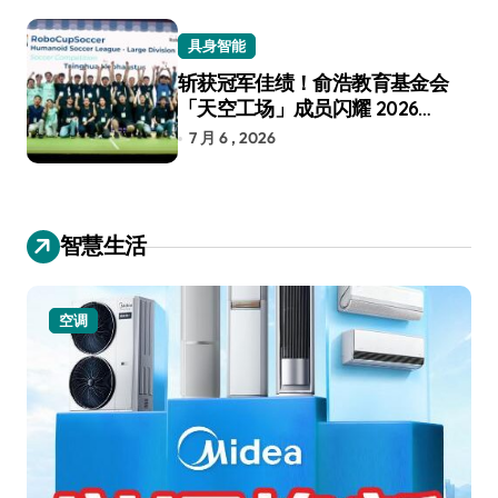
具身智能
斩获冠军佳绩！俞浩教育基金会
「天空工场」成员闪耀 2026
RoboCup 机器人世界杯
7 月 6 , 2026
智慧生活
空调