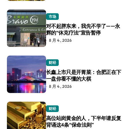
市场
对不起胖东来，我先不学了——永
辉的“休克疗法”宣告暂停
8 月 4 , 2026
财经
长鑫上市只是开胃菜：合肥正在下
一盘你看不懂的大棋
8 月 4 , 2026
财经
高位站岗黄金的人，下半年请反复
背诵这4条“保命法则”